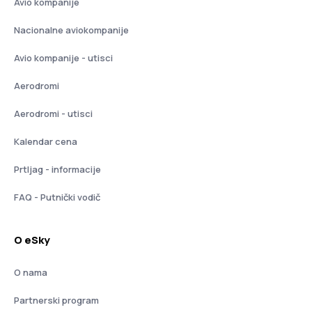
Avio kompanije
Nacionalne aviokompanije
Avio kompanije - utisci
Aerodromi
Aerodromi - utisci
Kalendar cena
Prtljag - informacije
FAQ - Putnički vodič
O eSky
O nama
Partnerski program