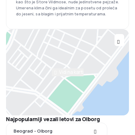
kao što je Store Vildmose, nude jedinstvene pejzaže.
Umerena klima čini ga idealnim za posetu od proleća
do jeseni, sa blagim i prijatnim temperaturama.
Vidi na karti
Najpopularniji vezali letovi za Olborg
Beograd - Olborg