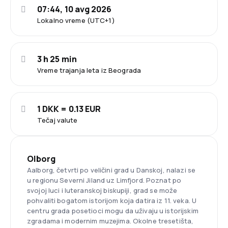
07:44, 10 avg 2026
Lokalno vreme (UTC+1)
3 h 25 min
Vreme trajanja leta iz Beograda
1 DKK = 0.13 EUR
Tečaj valute
Olborg
Aalborg, četvrti po veličini grad u Danskoj, nalazi se
u regionu Severni Jiland uz Limfjord. Poznat po
svojoj luci i luteranskoj biskupiji, grad se može
pohvaliti bogatom istorijom koja datira iz 11. veka. U
centru grada posetioci mogu da uživaju u istorijskim
zgradama i modernim muzejima. Okolne tresetišta,