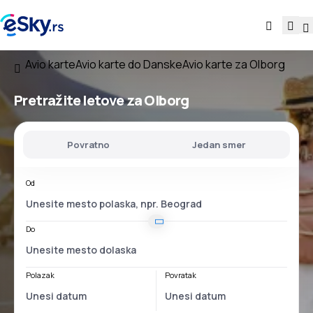
Avio karte
Avio karte do Danske
Avio karte za Olborg
Pretražite letove za Olborg
Povratno
Jedan smer
Od
Do
Polazak
Povratak