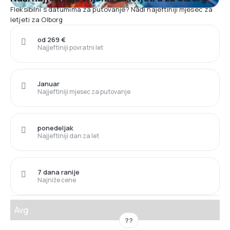
Fleksibilni s datumima za putovanje? Nađi najeftiniji mjesec za
letjeti za Olborg
od 269 €
Najjeftiniji povratni let
Januar
Najjeftiniji mjesec za putovanje
ponedeljak
Najjeftiniji dan za let
7 dana ranije
Najniže cene
Avg
??