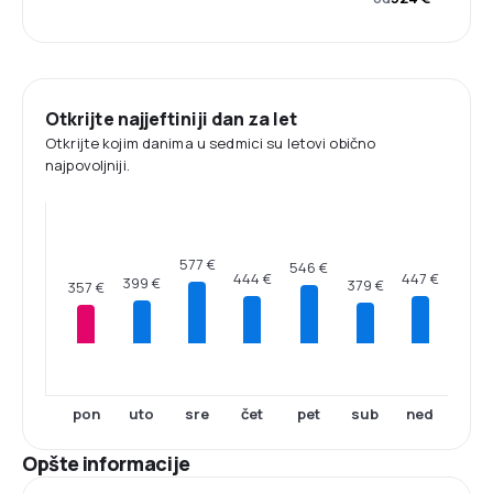
Otkrijte najjeftiniji dan za let
Otkrijte kojim danima u sedmici su letovi obično
najpovoljniji.
577 €
546 €
447 €
444 €
399 €
379 €
357 €
pon
uto
sre
čet
pet
sub
ned
Opšte informacije