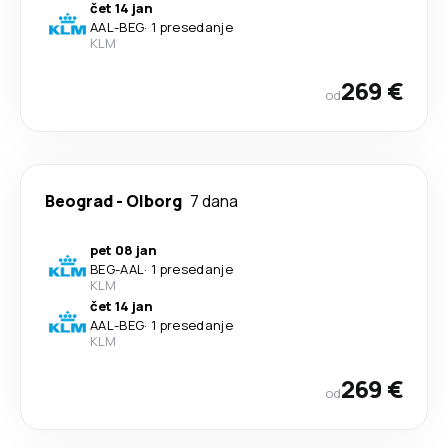
čet 14 jan
AAL
-
BEG
·
1 presedanje
KLM
269 €
od
Beograd
-
Olborg
7 dana
pet 08 jan
BEG
-
AAL
·
1 presedanje
KLM
čet 14 jan
AAL
-
BEG
·
1 presedanje
KLM
269 €
od