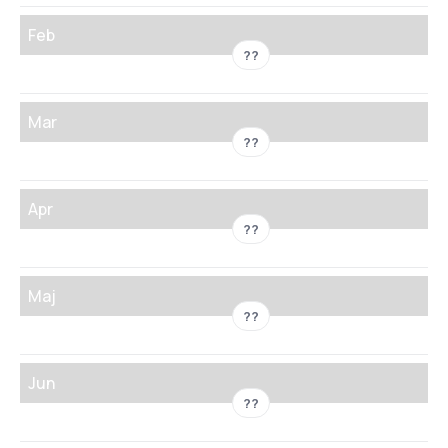
Feb
??
Mar
??
Apr
??
Maj
??
Jun
??