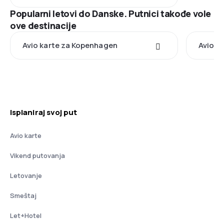
Popularni letovi do Danske. Putnici takođe vole
ove destinacije
Avio karte za Kopenhagen
Avio ka
Isplaniraj svoj put
Avio karte
Vikend putovanja
Letovanje
Smeštaj
Let+Hotel