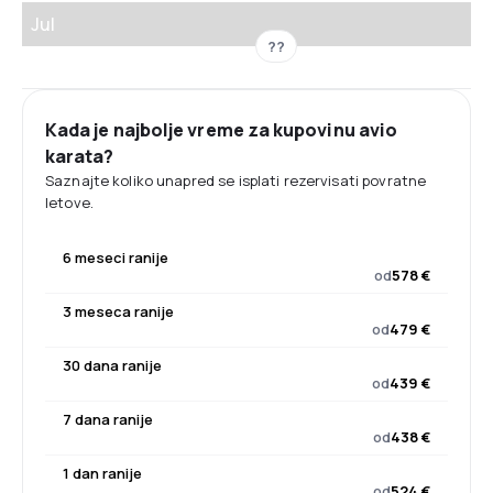
Jul
??
Kada je najbolje vreme za kupovinu avio
karata?
Saznajte koliko unapred se isplati rezervisati povratne
letove.
6 meseci ranije
od
578 €
3 meseca ranije
od
479 €
30 dana ranije
od
439 €
7 dana ranije
od
438 €
1 dan ranije
od
524 €