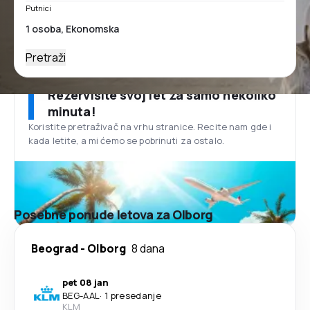
Putnici
Pretraži
Rezervišite svoj let za samo nekoliko
minuta!
Koristite pretraživač na vrhu stranice. Recite nam gde i
kada letite, a mi ćemo se pobrinuti za ostalo.
Posebne ponude letova za Olborg
Beograd
-
Olborg
8 dana
pet 08 jan
BEG
-
AAL
·
1 presedanje
KLM