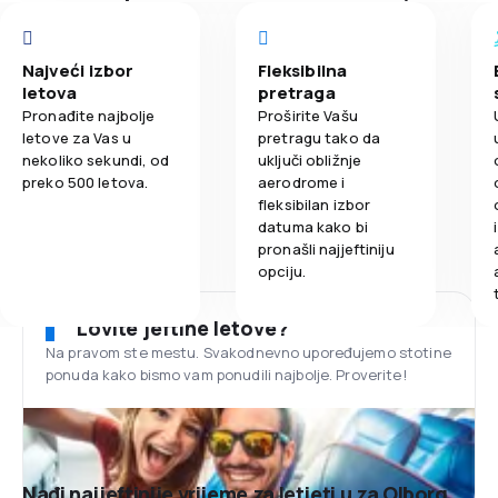
Najveći izbor
Fleksibilna
letova
pretraga
Pronađite najbolje
Proširite Vašu
letove za Vas u
pretragu tako da
nekoliko sekundi, od
uključi obližnje
preko 500 letova.
aerodrome i
fleksibilan izbor
datuma kako bi
pronašli najjeftiniju
opciju.
Lovite jeftine letove?
Na pravom ste mestu. Svakodnevno upoređujemo stotine
ponuda kako bismo vam ponudili najbolje. Proverite!
Nađi najjeftinije vrijeme za letjeti u za Olborg