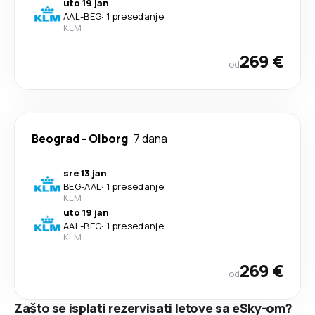
uto 19 jan
AAL
-
BEG
·
1 presedanje
KLM
269 €
od
Beograd
-
Olborg
7 dana
sre 13 jan
BEG
-
AAL
·
1 presedanje
KLM
uto 19 jan
AAL
-
BEG
·
1 presedanje
KLM
269 €
od
Zašto se isplati rezervisati letove sa eSky-om?