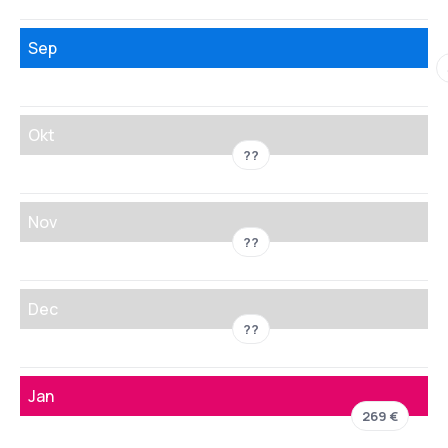
Sep
Okt
??
Nov
??
Dec
??
Jan
269 €