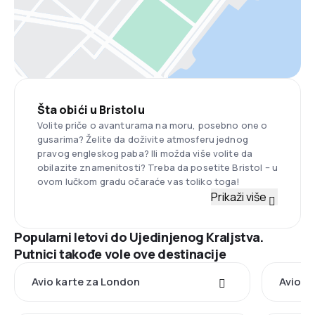
Šta obići u Bristolu
Volite priče o avanturama na moru, posebno one o
gusarima? Želite da doživite atmosferu jednog
pravog engleskog paba? Ili možda više volite da
obilazite znamenitosti? Treba da posetite Bristol – u
ovom lučkom gradu očaraće vas toliko toga!
Prikaži više
Popularni letovi do Ujedinjenog Kraljstva.
Putnici takođe vole ove destinacije
Avio karte za London
Avio k