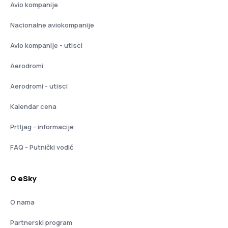
Avio kompanije
Nacionalne aviokompanije
Avio kompanije - utisci
Aerodromi
Aerodromi - utisci
Kalendar cena
Prtljag - informacije
FAQ - Putnički vodič
O eSky
O nama
Partnerski program