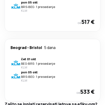
pon 05 okt
BRS
-
BEG
·
1 presedanje
KLM
517 €
od
Beograd
-
Bristol
5 dana
čet 01 okt
BEG
-
BRS
·
1 presedanje
KLM
pon 05 okt
BRS
-
BEG
·
1 presedanje
KLM
533 €
od
Zašto se isplati rezervisati letove sa eSky-om?