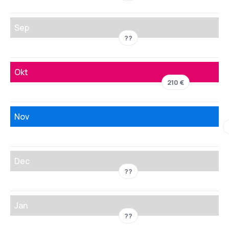
Sep
??
Okt
210 €
Nov
Dec
??
Jan
??