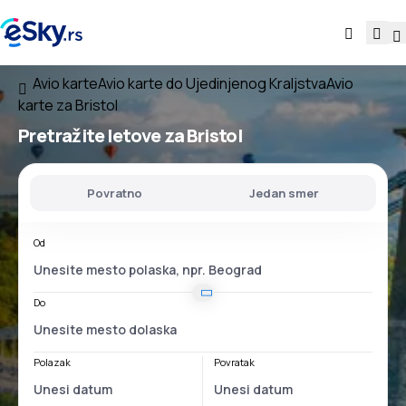
Avio karte
Avio karte do Ujedinjenog Kraljstva
Avio
karte za Bristol
Pretražite letove za Bristol
Povratno
Jedan smer
Od
Do
Polazak
Povratak