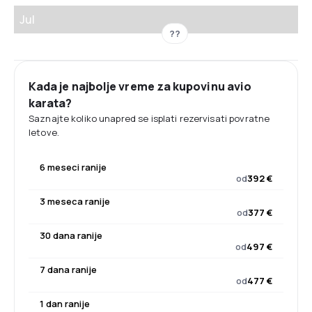
Jul
??
Kada je najbolje vreme za kupovinu avio
karata?
Saznajte koliko unapred se isplati rezervisati povratne
letove.
6 meseci ranije
od
392 €
3 meseca ranije
od
377 €
30 dana ranije
od
497 €
7 dana ranije
od
477 €
1 dan ranije