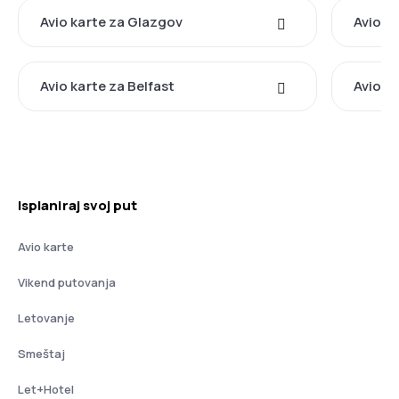
Avio karte za Glazgov
Avio ka
Avio karte za Belfast
Avio ka
Isplaniraj svoj put
Avio karte
Vikend putovanja
Letovanje
Smeštaj
Let+Hotel