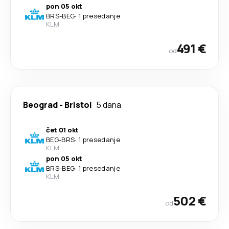
pon 05 okt
BRS
-
BEG
·
1 presedanje
KLM
491 €
od
Beograd
-
Bristol
5 dana
čet 01 okt
BEG
-
BRS
·
1 presedanje
KLM
pon 05 okt
BRS
-
BEG
·
1 presedanje
KLM
502 €
od