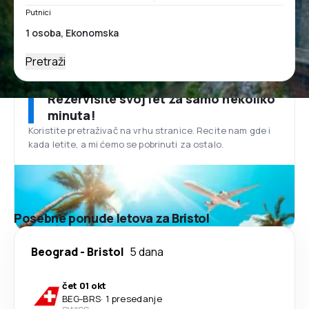
Putnici
Pretraži
Rezervišite svoj let za samo nekoliko
minuta!
Koristite pretraživač na vrhu stranice. Recite nam gde i
kada letite, a mi ćemo se pobrinuti za ostalo.
Posebne ponude letova za Bristol
Beograd
-
Bristol
5 dana
čet 01 okt
BEG
-
BRS
·
1 presedanje