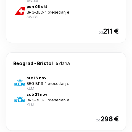
SWISS
pon 05 okt
BRS
-
BEG
·
1 presedanje
SWISS
211 €
od
Beograd
-
Bristol
4 dana
sre 18 nov
BEG
-
BRS
·
1 presedanje
KLM
sub 21 nov
BRS
-
BEG
·
1 presedanje
KLM
298 €
od