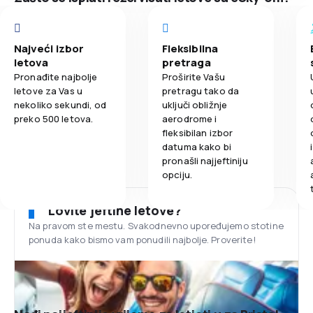
Najveći izbor
Fleksibilna
letova
pretraga
Pronađite najbolje
Proširite Vašu
letove za Vas u
pretragu tako da
nekoliko sekundi, od
uključi obližnje
preko 500 letova.
aerodrome i
fleksibilan izbor
datuma kako bi
pronašli najjeftiniju
opciju.
Lovite jeftine letove?
Na pravom ste mestu. Svakodnevno upoređujemo stotine
ponuda kako bismo vam ponudili najbolje. Proverite!