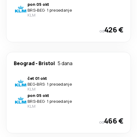
pon 05 okt
BRS
-
BEG
·
1 presedanje
KLM
426 €
od
Beograd
-
Bristol
5 dana
čet 01 okt
BEG
-
BRS
·
1 presedanje
KLM
pon 05 okt
BRS
-
BEG
·
1 presedanje
KLM
466 €
od