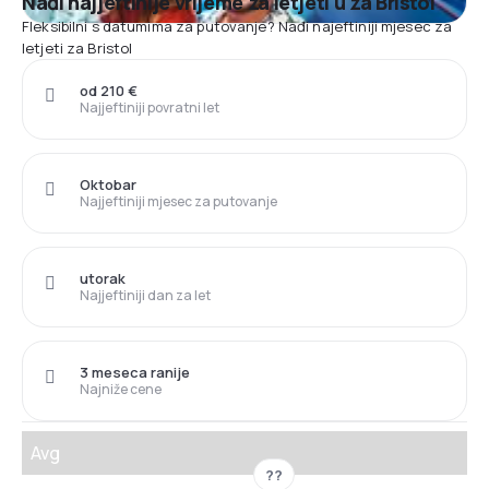
Nađi najjeftinije vrijeme za letjeti u za Bristol
Fleksibilni s datumima za putovanje? Nađi najeftiniji mjesec za
letjeti za Bristol
od 210 €
Najjeftiniji povratni let
Oktobar
Najjeftiniji mjesec za putovanje
utorak
Najjeftiniji dan za let
3 meseca ranije
Najniže cene
Avg
??