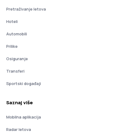
Pretraživanje letova
Hoteli
Automobili
Prilike
Osiguranje
Transferi
Sportski događaji
Saznaj više
Mobilna aplikacija
Radar letova