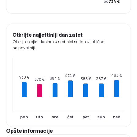
od
734 €
Otkrijte najjeftiniji dan za let
Otkrijte kojim danima u sedmici su letovi obično
najpovoljniji.
483 €
474 €
430 €
394 €
388 €
387 €
370 €
pon
uto
sre
čet
pet
sub
ned
Opšte informacije