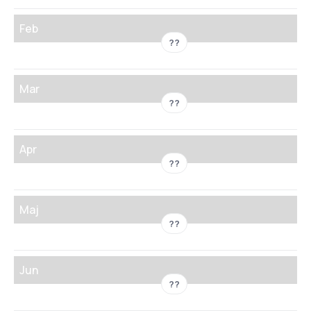
Feb
??
Mar
??
Apr
??
Maj
??
Jun
??