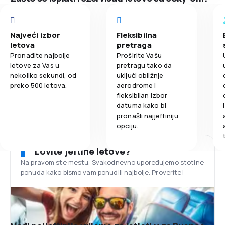
Najveći izbor
Fleksibilna
letova
pretraga
Pronađite najbolje
Proširite Vašu
letove za Vas u
pretragu tako da
nekoliko sekundi, od
uključi obližnje
preko 500 letova.
aerodrome i
fleksibilan izbor
datuma kako bi
pronašli najjeftiniju
opciju.
Lovite jeftine letove?
Na pravom ste mestu. Svakodnevno upoređujemo stotine
ponuda kako bismo vam ponudili najbolje. Proverite!