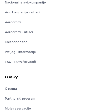
Nacionalne aviokompanije
Avio kompanije - utisci
Aerodromi
Aerodromi - utisci
Kalendar cena
Prtljag - informacije
FAQ - Putnički vodič
O eSky
O nama
Partnerski program
Moje rezervacije