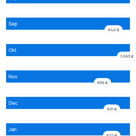
Sep
940 €
Okt
1.063 €
Nov
836 €
Dec
931 €
Jan
927 €