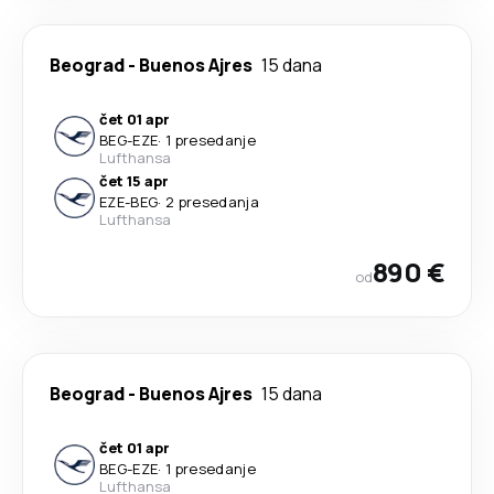
Beograd
-
Buenos Ajres
15 dana
čet 01 apr
BEG
-
EZE
·
1 presedanje
Lufthansa
čet 15 apr
EZE
-
BEG
·
2 presedanja
Lufthansa
890 €
od
Beograd
-
Buenos Ajres
15 dana
čet 01 apr
BEG
-
EZE
·
1 presedanje
Lufthansa