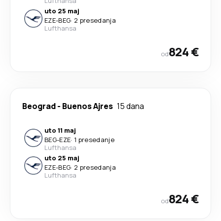
Lufthansa
uto 25 maj
EZE
-
BEG
·
2 presedanja
Lufthansa
824 €
od
Beograd
-
Buenos Ajres
15 dana
uto 11 maj
BEG
-
EZE
·
1 presedanje
Lufthansa
uto 25 maj
EZE
-
BEG
·
2 presedanja
Lufthansa
824 €
od