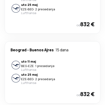
uto 25 maj
EZE
-
BEG
·
2 presedanja
Lufthansa
832 €
od
Beograd
-
Buenos Ajres
15 dana
uto 11 maj
BEG
-
EZE
·
1 presedanje
Lufthansa
uto 25 maj
EZE
-
BEG
·
2 presedanja
Lufthansa
832 €
od