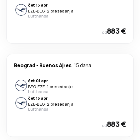
čet 15 apr
EZE
-
BEG
·
2 presedanja
Lufthansa
883 €
od
Beograd
-
Buenos Ajres
15 dana
čet 01 apr
BEG
-
EZE
·
1 presedanje
Lufthansa
čet 15 apr
EZE
-
BEG
·
2 presedanja
Lufthansa
883 €
od