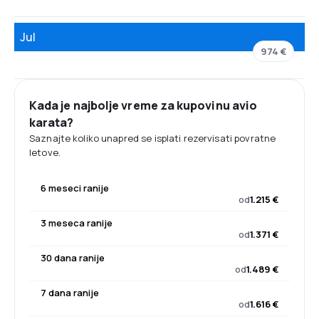
Jul
974 €
Kada je najbolje vreme za kupovinu avio
karata?
Saznajte koliko unapred se isplati rezervisati povratne
letove.
6 meseci ranije
od
1.215 €
3 meseca ranije
od
1.371 €
30 dana ranije
od
1.489 €
7 dana ranije
od
1.616 €