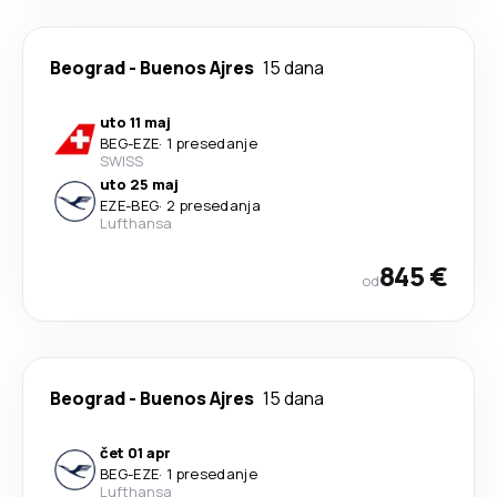
Beograd
-
Buenos Ajres
15 dana
uto 11 maj
BEG
-
EZE
·
1 presedanje
SWISS
uto 25 maj
EZE
-
BEG
·
2 presedanja
Lufthansa
845 €
od
Beograd
-
Buenos Ajres
15 dana
čet 01 apr
BEG
-
EZE
·
1 presedanje
Lufthansa