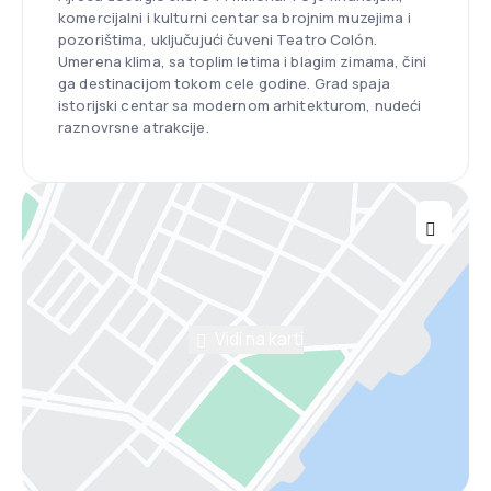
komercijalni i kulturni centar sa brojnim muzejima i
pozorištima, uključujući čuveni Teatro Colón.
Umerena klima, sa toplim letima i blagim zimama, čini
ga destinacijom tokom cele godine. Grad spaja
istorijski centar sa modernom arhitekturom, nudeći
raznovrsne atrakcije.
Vidi na karti