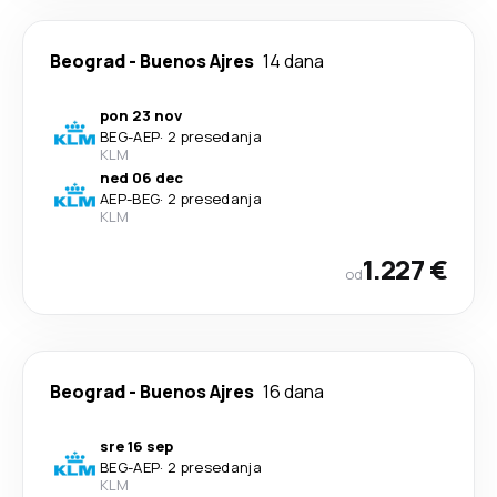
Beograd
-
Buenos Ajres
14 dana
pon 23 nov
BEG
-
AEP
·
2 presedanja
KLM
ned 06 dec
AEP
-
BEG
·
2 presedanja
KLM
1.227 €
od
Beograd
-
Buenos Ajres
16 dana
sre 16 sep
BEG
-
AEP
·
2 presedanja
KLM