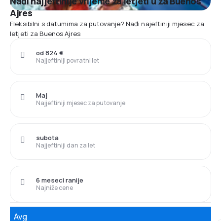
Nađi najjeftinije vrijeme za letjeti u za Buenos
Ajres
Fleksibilni s datumima za putovanje? Nađi najeftiniji mjesec za
letjeti za Buenos Ajres
od 824 €
Najjeftiniji povratni let
Maj
Najjeftiniji mjesec za putovanje
subota
Najjeftiniji dan za let
6 meseci ranije
Najniže cene
Avg