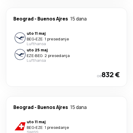
Beograd
-
Buenos Ajres
15 dana
uto 11 maj
BEG
-
EZE
·
1 presedanje
Lufthansa
uto 25 maj
EZE
-
BEG
·
2 presedanja
Lufthansa
832 €
od
Beograd
-
Buenos Ajres
15 dana
uto 11 maj
BEG
-
EZE
·
1 presedanje
SWISS