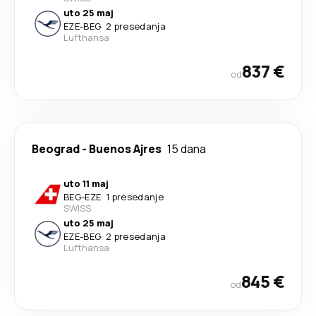
uto 25 maj
EZE
-
BEG
·
2 presedanja
Lufthansa
837 €
od
Beograd
-
Buenos Ajres
15 dana
uto 11 maj
BEG
-
EZE
·
1 presedanje
SWISS
uto 25 maj
EZE
-
BEG
·
2 presedanja
Lufthansa
845 €
od