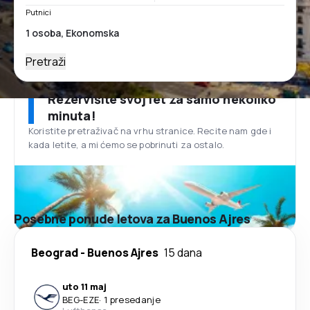
Putnici
Pretraži
Rezervišite svoj let za samo nekoliko
minuta!
Koristite pretraživač na vrhu stranice. Recite nam gde i
kada letite, a mi ćemo se pobrinuti za ostalo.
Posebne ponude letova za Buenos Ajres
Beograd
-
Buenos Ajres
15 dana
uto 11 maj
BEG
-
EZE
·
1 presedanje