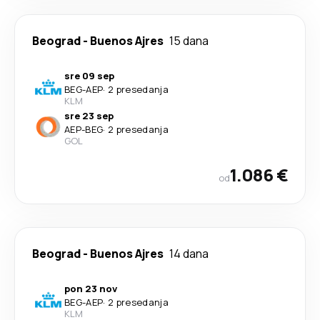
Beograd
-
Buenos Ajres
15 dana
sre 09 sep
BEG
-
AEP
·
2 presedanja
KLM
sre 23 sep
AEP
-
BEG
·
2 presedanja
GOL
1.086 €
od
Beograd
-
Buenos Ajres
14 dana
pon 23 nov
BEG
-
AEP
·
2 presedanja
KLM