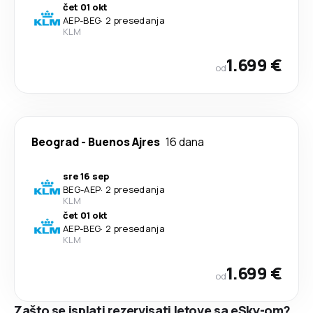
čet 01 okt
AEP
-
BEG
·
2 presedanja
KLM
1.699 €
od
Beograd
-
Buenos Ajres
16 dana
sre 16 sep
BEG
-
AEP
·
2 presedanja
KLM
čet 01 okt
AEP
-
BEG
·
2 presedanja
KLM
1.699 €
od
Zašto se isplati rezervisati letove sa eSky-om?