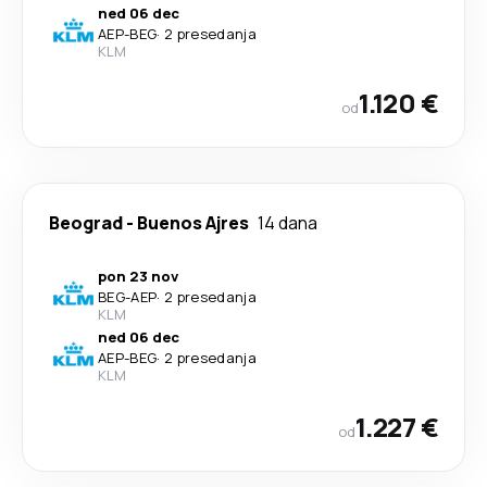
ned 06 dec
AEP
-
BEG
·
2 presedanja
KLM
1.120 €
od
Beograd
-
Buenos Ajres
14 dana
pon 23 nov
BEG
-
AEP
·
2 presedanja
KLM
ned 06 dec
AEP
-
BEG
·
2 presedanja
KLM
1.227 €
od