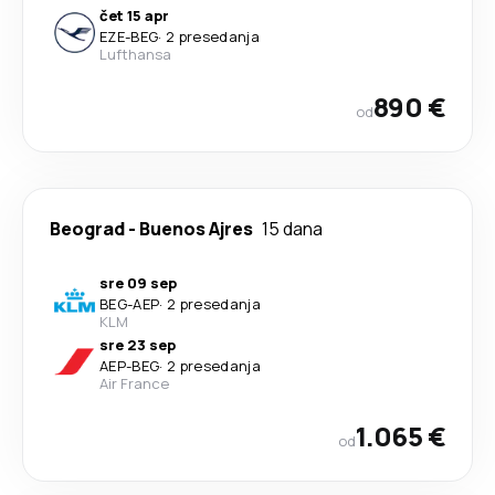
čet 15 apr
EZE
-
BEG
·
2 presedanja
Lufthansa
890 €
od
Beograd
-
Buenos Ajres
15 dana
sre 09 sep
BEG
-
AEP
·
2 presedanja
KLM
sre 23 sep
AEP
-
BEG
·
2 presedanja
Air France
1.065 €
od