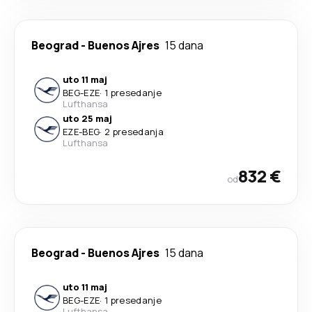
Beograd
-
Buenos Ajres
15 dana
uto 11 maj
BEG
-
EZE
·
1 presedanje
Lufthansa
uto 25 maj
EZE
-
BEG
·
2 presedanja
Lufthansa
832 €
od
Beograd
-
Buenos Ajres
15 dana
uto 11 maj
BEG
-
EZE
·
1 presedanje
Lufthansa