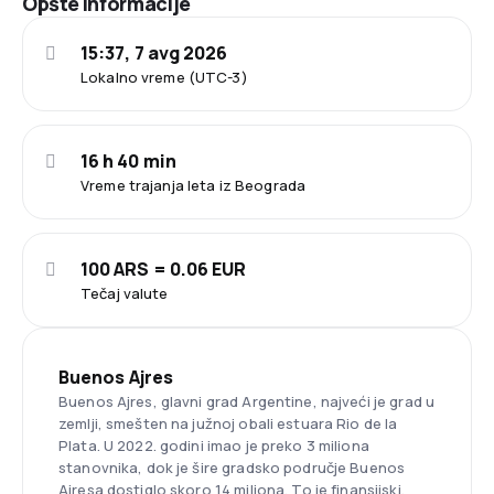
Opšte informacije
15:37, 7 avg 2026
Lokalno vreme (UTC-3)
16 h 40 min
Vreme trajanja leta iz Beograda
100 ARS = 0.06 EUR
Tečaj valute
Buenos Ajres
Buenos Ajres, glavni grad Argentine, najveći je grad u
zemlji, smešten na južnoj obali estuara Rio de la
Plata. U 2022. godini imao je preko 3 miliona
stanovnika, dok je šire gradsko područje Buenos
Ajresa dostiglo skoro 14 miliona. To je finansijski,