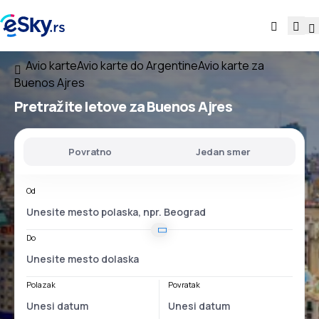
Avio karte
Avio karte do Argentine
Avio karte za
Buenos Ajres
Pretražite letove za Buenos Ajres
Povratno
Jedan smer
Od
Do
Polazak
Povratak