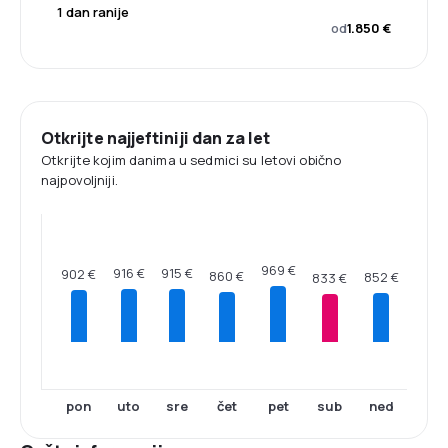
1 dan ranije
od
1.850 €
Otkrijte najjeftiniji dan za let
Otkrijte kojim danima u sedmici su letovi obično
najpovoljniji.
969 €
916 €
915 €
902 €
860 €
852 €
833 €
pon
uto
sre
čet
pet
sub
ned