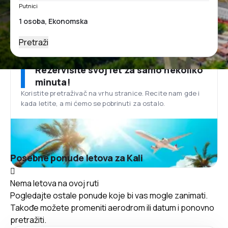
Putnici
Pretraži
Rezervišite svoj let za samo nekoliko
minuta!
Koristite pretraživač na vrhu stranice. Recite nam gde i
kada letite, a mi ćemo se pobrinuti za ostalo.
Posebne ponude letova za Kali
Nema letova na ovoj ruti
Pogledajte ostale ponude koje bi vas mogle zanimati.
Takođe možete promeniti aerodrom ili datum i ponovno
pretražiti.