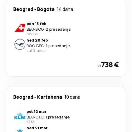
Beograd
-
Bogota
14 dana
pon 15 feb
BEG
-
BOG
·
2 presedanja
SWISS
ned 28 feb
BOG
-
BEG
·
1 presedanje
Lufthansa
738 €
od
Beograd
-
Kartahena
10 dana
pet 12 mar
BEG
-
CTG
·
1 presedanje
KLM
ned 21 mar