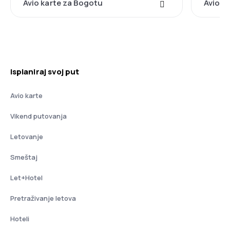
Avio karte za Bogotu
Avio k
Isplaniraj svoj put
Avio karte
Vikend putovanja
Letovanje
Smeštaj
Let+Hotel
Pretraživanje letova
Hoteli