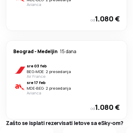
Avianca
1.080 €
od
Beograd
-
Medeljin
15 dana
sre 03 feb
BEG
-
MDE
·
2 presedanja
Air France
sre 17 feb
MDE
-
BEG
·
2 presedanja
Avianca
1.080 €
od
Zašto se isplati rezervisati letove sa eSky-om?