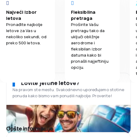
Najveći izbor
Fleksibilna
letova
pretraga
Pronađite najbolje
Proširite Vašu
letove za Vas u
pretragu tako da
nekoliko sekundi, od
uključi obližnje
preko 500 letova.
aerodrome i
fleksibilan izbor
datuma kako bi
pronašli najjeftiniju
opciju.
Lovite jeftine letove?
Na pravom ste mestu. Svakodnevno upoređujemo stotine
ponuda kako bismo vam ponudili najbolje. Proverite!
Opšte informacije