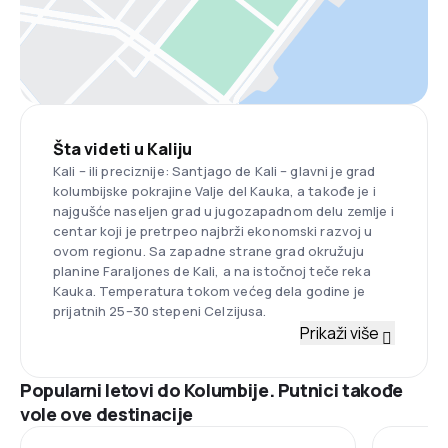
Šta videti u Kaliju
Kali – ili preciznije: Santjago de Kali – glavni je grad
kolumbijske pokrajine Valje del Kauka, a takođe je i
najgušće naseljen grad u jugozapadnom delu zemlje i
centar koji je pretrpeo najbrži ekonomski razvoj u
ovom regionu. Sa zapadne strane grad okružuju
planine Faraljones de Kali, a na istočnoj teče reka
Kauka. Temperatura tokom većeg dela godine je
prijatnih 25–30 stepeni Celzijusa.
Prikaži više
Popularni letovi do Kolumbije. Putnici takođe
vole ove destinacije