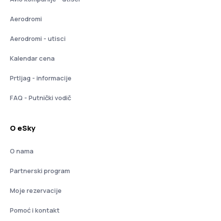
Aerodromi
Aerodromi - utisci
Kalendar cena
Prtljag - informacije
FAQ - Putnički vodič
O eSky
O nama
Partnerski program
Moje rezervacije
Pomoć i kontakt