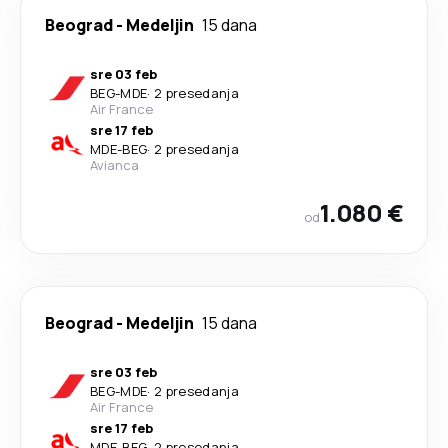
Beograd
-
Medeljin
15 dana
sre 03 feb
BEG
-
MDE
·
2 presedanja
Air France
sre 17 feb
MDE
-
BEG
·
2 presedanja
Avianca
1.080 €
od
Beograd
-
Medeljin
15 dana
sre 03 feb
BEG
-
MDE
·
2 presedanja
Air France
sre 17 feb
MDE
-
BEG
·
2 presedanja