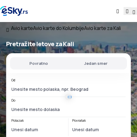
Avio karte
Avio karte do Kolumbije
Avio karte za Kali
Pretražite letove za Kali
Povratno
Jedan smer
Od
Do
Polazak
Povratak