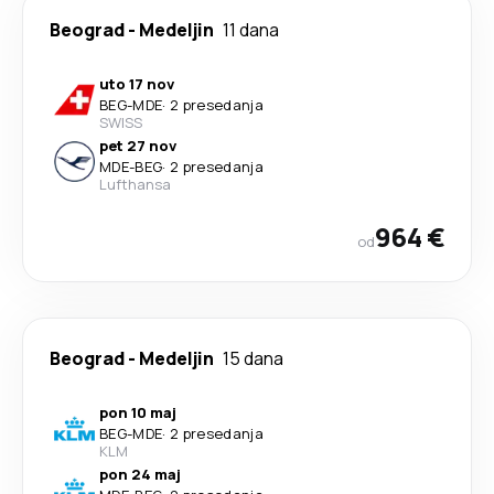
Beograd
-
Medeljin
11 dana
uto 17 nov
BEG
-
MDE
·
2 presedanja
SWISS
pet 27 nov
MDE
-
BEG
·
2 presedanja
Lufthansa
964 €
od
Beograd
-
Medeljin
15 dana
pon 10 maj
BEG
-
MDE
·
2 presedanja
KLM
pon 24 maj