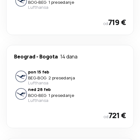
BOG
-
BEG
·
1 presedanje
Lufthansa
719 €
od
Beograd
-
Bogota
14 dana
pon 15 feb
BEG
-
BOG
·
2 presedanja
Lufthansa
ned 28 feb
BOG
-
BEG
·
1 presedanje
Lufthansa
721 €
od