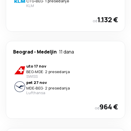
CTG
-
BEG
·
1 presedanje
KLM
1.132 €
od
Beograd
-
Medeljin
11 dana
uto 17 nov
BEG
-
MDE
·
2 presedanja
SWISS
pet 27 nov
MDE
-
BEG
·
2 presedanja
Lufthansa
964 €
od