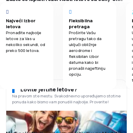
Najveći izbor
Fleksibilna
letova
pretraga
Pronađite najbolje
Proširite Vašu
letove za Vas u
pretragu tako da
nekoliko sekundi, od
uključi obližnje
preko 500 letova.
aerodrome i
fleksibilan izbor
datuma kako bi
pronašli najjeftiniju
opciju.
Lovite jeftine letove?
Na pravom ste mestu. Svakodnevno upoređujemo stotine
ponuda kako bismo vam ponudili najbolje. Proverite!