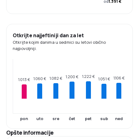
od
1.391 €
Otkrijte najjeftiniji dan za let
Otkrijte kojim danima u sedmici su letovi obično
najpovoljniji.
1.222 €
1.200 €
1.106 €
1.082 €
1.060 €
1.051 €
1.013 €
pon
uto
sre
čet
pet
sub
ned
Opšte informacije