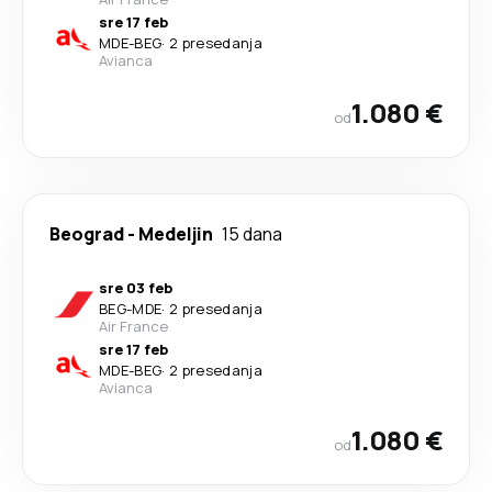
sre 17 feb
MDE
-
BEG
·
2 presedanja
Avianca
1.080 €
od
Beograd
-
Medeljin
15 dana
sre 03 feb
BEG
-
MDE
·
2 presedanja
Air France
sre 17 feb
MDE
-
BEG
·
2 presedanja
Avianca
1.080 €
od