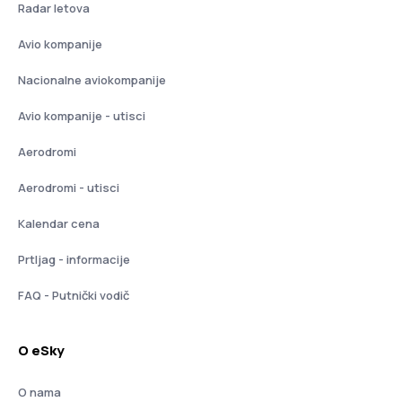
Radar letova
Avio kompanije
Nacionalne aviokompanije
Avio kompanije - utisci
Aerodromi
Aerodromi - utisci
Kalendar cena
Prtljag - informacije
FAQ - Putnički vodič
O eSky
O nama