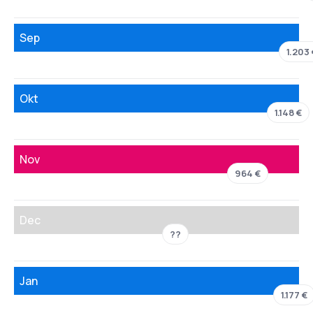
Sep
1.203 
Okt
1.148 €
Nov
964 €
Dec
??
Jan
1.177 €