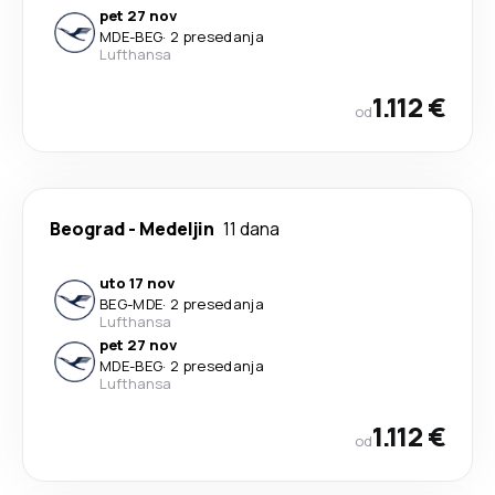
pet 27 nov
MDE
-
BEG
·
2 presedanja
Lufthansa
1.112 €
od
Beograd
-
Medeljin
11 dana
uto 17 nov
BEG
-
MDE
·
2 presedanja
Lufthansa
pet 27 nov
MDE
-
BEG
·
2 presedanja
Lufthansa
1.112 €
od