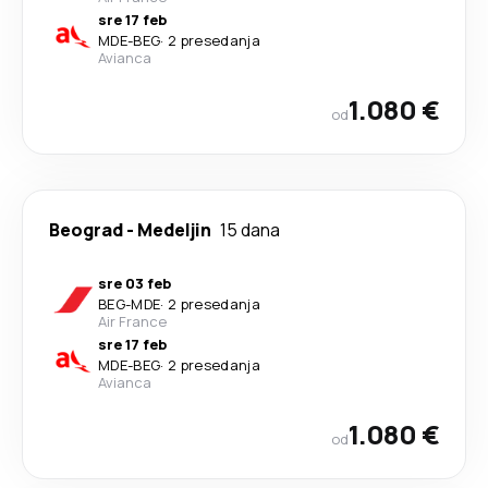
sre 17 feb
MDE
-
BEG
·
2 presedanja
Avianca
1.080 €
od
Beograd
-
Medeljin
15 dana
sre 03 feb
BEG
-
MDE
·
2 presedanja
Air France
sre 17 feb
MDE
-
BEG
·
2 presedanja
Avianca
1.080 €
od