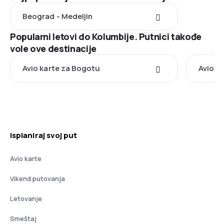
Beograd - Medeljin
Popularni letovi do Kolumbije. Putnici takođe
vole ove destinacije
Avio karte za Bogotu
Avio k
Isplaniraj svoj put
Avio karte
Vikend putovanja
Letovanje
Smeštaj