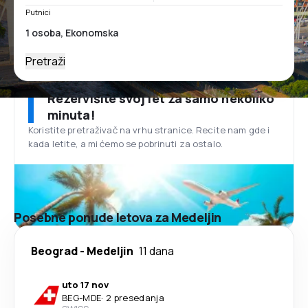
Putnici
Pretraži
Rezervišite svoj let za samo nekoliko
minuta!
Koristite pretraživač na vrhu stranice. Recite nam gde i
kada letite, a mi ćemo se pobrinuti za ostalo.
Posebne ponude letova za Medeljin
Beograd
-
Medeljin
11 dana
uto 17 nov
BEG
-
MDE
·
2 presedanja