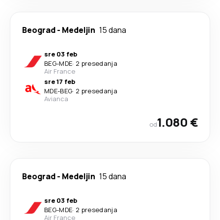
Beograd
-
Medeljin
15 dana
sre 03 feb
BEG
-
MDE
·
2 presedanja
Air France
sre 17 feb
MDE
-
BEG
·
2 presedanja
Avianca
1.080 €
od
Beograd
-
Medeljin
15 dana
sre 03 feb
BEG
-
MDE
·
2 presedanja
Air France