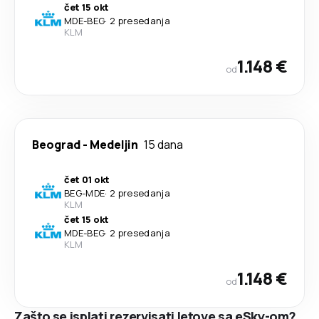
čet 15 okt
MDE
-
BEG
·
2 presedanja
KLM
1.148 €
od
Beograd
-
Medeljin
15 dana
čet 01 okt
BEG
-
MDE
·
2 presedanja
KLM
čet 15 okt
MDE
-
BEG
·
2 presedanja
KLM
1.148 €
od
Zašto se isplati rezervisati letove sa eSky-om?