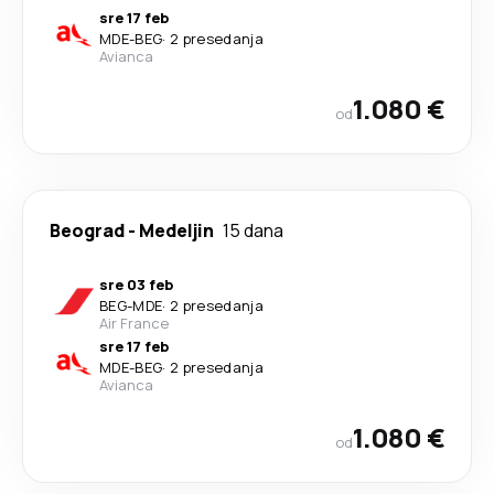
sre 17 feb
MDE
-
BEG
·
2 presedanja
Avianca
1.080 €
od
Beograd
-
Medeljin
15 dana
sre 03 feb
BEG
-
MDE
·
2 presedanja
Air France
sre 17 feb
MDE
-
BEG
·
2 presedanja
Avianca
1.080 €
od