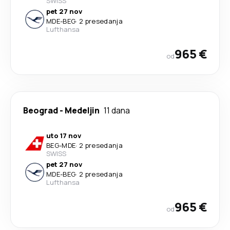
SWISS
pet 27 nov
MDE
-
BEG
·
2 presedanja
Lufthansa
965 €
od
Beograd
-
Medeljin
11 dana
uto 17 nov
BEG
-
MDE
·
2 presedanja
SWISS
pet 27 nov
MDE
-
BEG
·
2 presedanja
Lufthansa
965 €
od