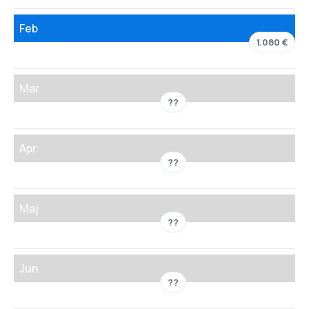
Feb
1.080 €
Mar
??
Apr
??
Maj
??
Jun
??