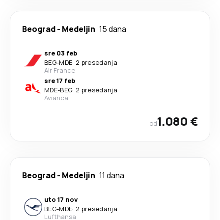
Beograd
-
Medeljin
15 dana
sre 03 feb
BEG
-
MDE
·
2 presedanja
Air France
sre 17 feb
MDE
-
BEG
·
2 presedanja
Avianca
1.080 €
od
Beograd
-
Medeljin
11 dana
uto 17 nov
BEG
-
MDE
·
2 presedanja
Lufthansa