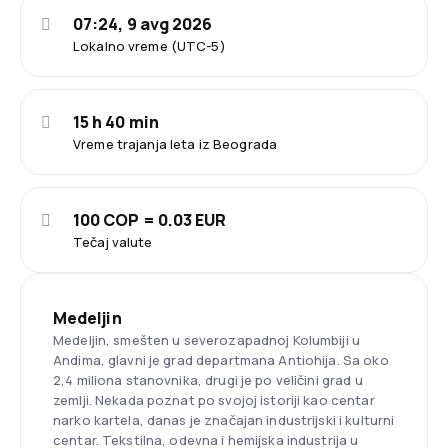
07:24, 9 avg 2026
Lokalno vreme (UTC-5)
15 h 40 min
Vreme trajanja leta iz Beograda
100 COP = 0.03 EUR
Tečaj valute
Medeljin
Medeljin, smešten u severozapadnoj Kolumbiji u
Andima, glavni je grad departmana Antiohija. Sa oko
2,4 miliona stanovnika, drugi je po veličini grad u
zemlji. Nekada poznat po svojoj istoriji kao centar
narko kartela, danas je značajan industrijski i kulturni
centar. Tekstilna, odevna i hemijska industrija u