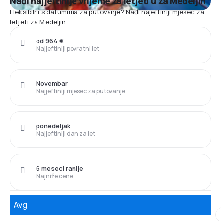
Nađi najjeftinije vrijeme za letjeti u za Medeljin
Fleksibilni s datumima za putovanje? Nađi najeftiniji mjesec za
letjeti za Medeljin
od 964 €
Najjeftiniji povratni let
Novembar
Najjeftiniji mjesec za putovanje
ponedeljak
Najjeftiniji dan za let
6 meseci ranije
Najniže cene
Avg