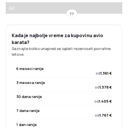
Jul
??
Kada je najbolje vreme za kupovinu avio
karata?
Saznajte koliko unapred se isplati rezervisati povratne
letove.
6 meseci ranije
od
1.361 €
3 meseca ranije
od
1.378 €
30 dana ranije
od
1.405 €
7 dana ranije
od
1.767 €
1 dan ranije