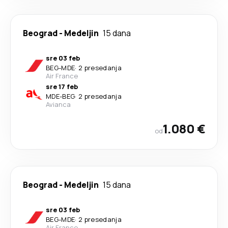
Beograd
-
Medeljin
15 dana
sre 03 feb
BEG
-
MDE
·
2 presedanja
Air France
sre 17 feb
MDE
-
BEG
·
2 presedanja
Avianca
1.080 €
od
Beograd
-
Medeljin
15 dana
sre 03 feb
BEG
-
MDE
·
2 presedanja
Air France