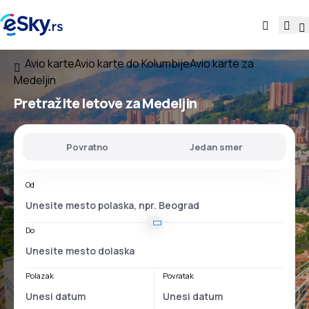
Avio karte
Avio karte do Kolumbije
Avio karte za
Medeljin
Pretražite letove za Medeljin
Povratno
Jedan smer
Od
Do
Polazak
Povratak