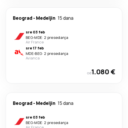
Beograd
-
Medeljin
15 dana
sre 03 feb
BEG
-
MDE
·
2 presedanja
Air France
sre 17 feb
MDE
-
BEG
·
2 presedanja
Avianca
1.080 €
od
Beograd
-
Medeljin
15 dana
sre 03 feb
BEG
-
MDE
·
2 presedanja
Air France