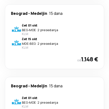
Beograd
-
Medeljin
15 dana
čet 01 okt
BEG
-
MDE
·
2 presedanja
KLM
čet 15 okt
MDE
-
BEG
·
2 presedanja
KLM
1.148 €
od
Beograd
-
Medeljin
15 dana
čet 01 okt
BEG
-
MDE
·
2 presedanja
KLM