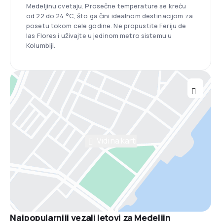
Medeljinu cvetaju. Prosečne temperature se kreću
od 22 do 24 °C, što ga čini idealnom destinacijom za
posetu tokom cele godine. Ne propustite Feriju de
las Flores i uživajte u jedinom metro sistemu u
Kolumbiji.
Vidi na karti
Najpopularniji vezali letovi za Medeljin