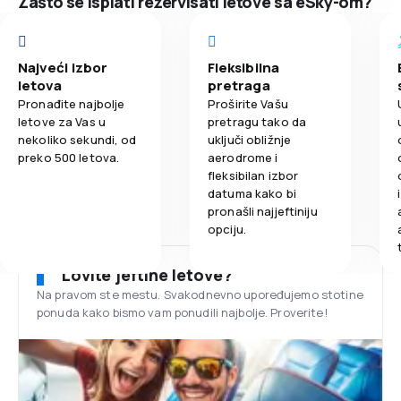
Zašto se isplati rezervisati letove sa eSky-om?
Najveći izbor
Fleksibilna
letova
pretraga
Pronađite najbolje
Proširite Vašu
letove za Vas u
pretragu tako da
nekoliko sekundi, od
uključi obližnje
preko 500 letova.
aerodrome i
fleksibilan izbor
datuma kako bi
pronašli najjeftiniju
opciju.
Lovite jeftine letove?
Na pravom ste mestu. Svakodnevno upoređujemo stotine
ponuda kako bismo vam ponudili najbolje. Proverite!