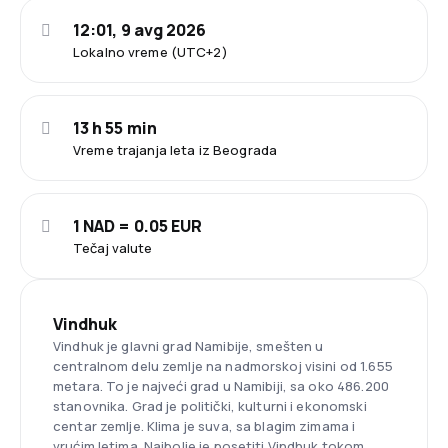
12:01, 9 avg 2026
Lokalno vreme (UTC+2)
13 h 55 min
Vreme trajanja leta iz Beograda
1 NAD = 0.05 EUR
Tečaj valute
Vindhuk
Vindhuk je glavni grad Namibije, smešten u
centralnom delu zemlje na nadmorskoj visini od 1.655
metara. To je najveći grad u Namibiji, sa oko 486.200
stanovnika. Grad je politički, kulturni i ekonomski
centar zemlje. Klima je suva, sa blagim zimama i
vrućim letima. Najbolje je posetiti Vindhuk tokom