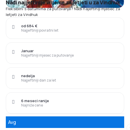
Nađi najjeftinije vrijeme za letjeti u za Vindhuk
Fleksibilni s datumima za putovanje? Nađi najeftiniji mjesec za
letjeti za Vindhuk
od 684 €
Najjeftiniji povratni let
Januar
Najjeftiniji mjesec za putovanje
nedelja
Najjeftiniji dan za let
6 meseci ranije
Najniže cene
Avg