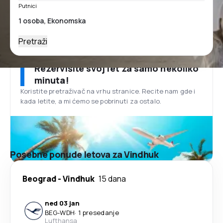
Putnici
Pretraži
Rezervišite svoj let za samo nekoliko
minuta!
Koristite pretraživač na vrhu stranice. Recite nam gde i
kada letite, a mi ćemo se pobrinuti za ostalo.
Posebne ponude letova za Vindhuk
Beograd
-
Vindhuk
15 dana
ned 03 jan
BEG
-
WDH
·
1 presedanje
Lufthansa