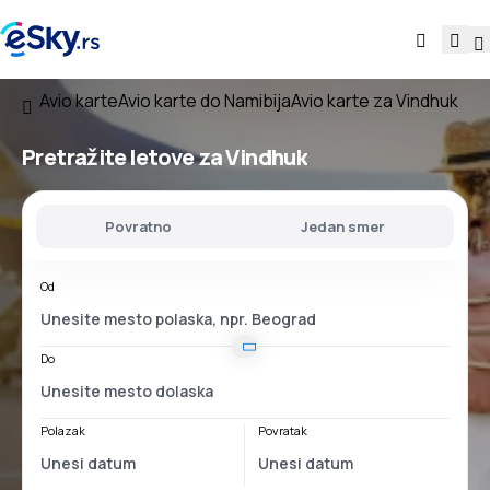
Avio karte
Avio karte do Namibija
Avio karte za Vindhuk
Pretražite letove za Vindhuk
Povratno
Jedan smer
Od
Do
Polazak
Povratak