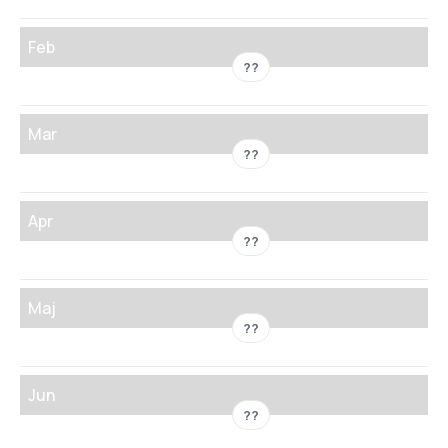
Feb
??
Mar
??
Apr
??
Maj
??
Jun
??