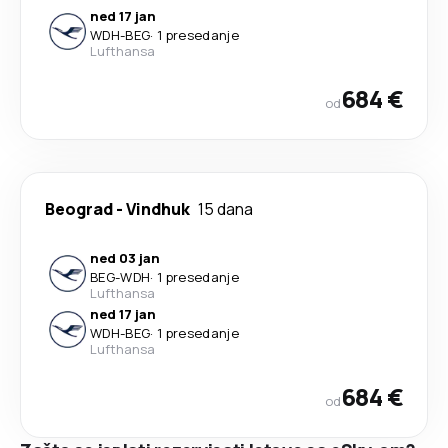
ned 17 jan
WDH
-
BEG
·
1 presedanje
Lufthansa
684 €
od
Beograd
-
Vindhuk
15 dana
ned 03 jan
BEG
-
WDH
·
1 presedanje
Lufthansa
ned 17 jan
WDH
-
BEG
·
1 presedanje
Lufthansa
684 €
od