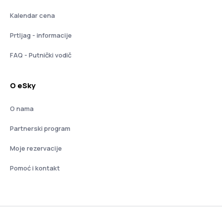
Kalendar cena
Prtljag - informacije
FAQ - Putnički vodič
O eSky
O nama
Partnerski program
Moje rezervacije
Pomoć i kontakt