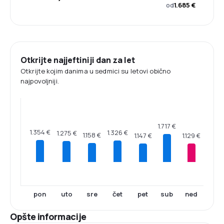
od
1.685 €
Otkrijte najjeftiniji dan za let
Otkrijte kojim danima u sedmici su letovi obično
najpovoljniji.
1.717 €
1.354 €
1.326 €
1.275 €
1.158 €
1.147 €
1.129 €
pon
uto
sre
čet
pet
sub
ned
Opšte informacije