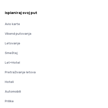
Isplaniraj svoj put
Avio karte
Vikend putovanja
Letovanje
Smeštaj
Let+Hotel
Pretraživanje letova
Hoteli
Automobili
Prilike