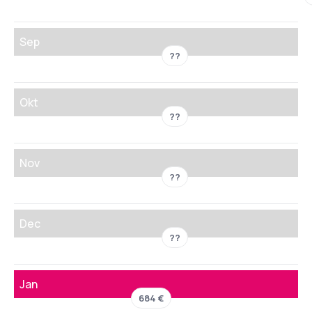
Sep
??
Okt
??
Nov
??
Dec
??
Jan
684 €