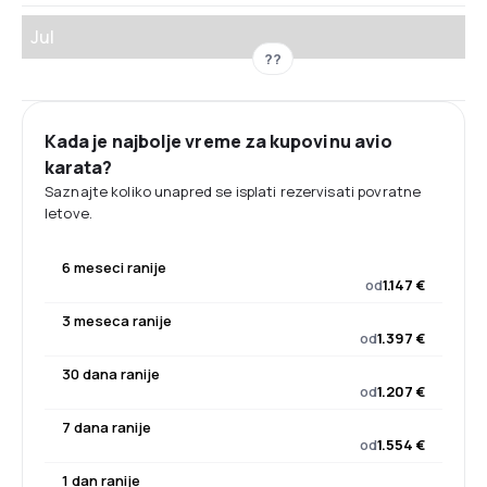
Jul
??
Kada je najbolje vreme za kupovinu avio
karata?
Saznajte koliko unapred se isplati rezervisati povratne
letove.
6 meseci ranije
od
1.147 €
3 meseca ranije
od
1.397 €
30 dana ranije
od
1.207 €
7 dana ranije
od
1.554 €
1 dan ranije