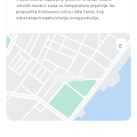
zimskih meseci, kada su temperature prijatnije. Ne
propustite Kristusovu crkvu i Alte Feste, koji
odražavaju bogatu istoriju ovog područja.
Vidi na karti