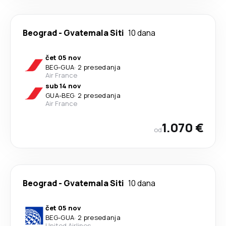
Beograd
-
Gvatemala Siti
10 dana
čet 05 nov
BEG
-
GUA
·
2 presedanja
Air France
sub 14 nov
GUA
-
BEG
·
2 presedanja
Air France
1.070 €
od
Beograd
-
Gvatemala Siti
10 dana
čet 05 nov
BEG
-
GUA
·
2 presedanja
United Airlines