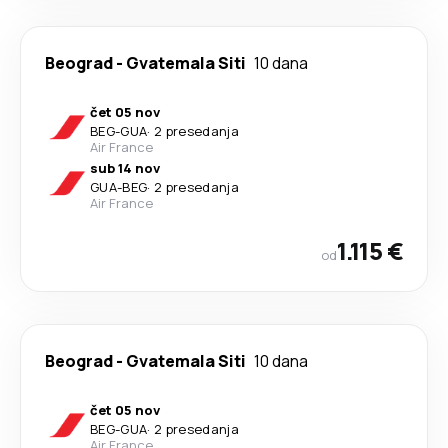
Beograd
-
Gvatemala Siti
10 dana
čet 05 nov
BEG
-
GUA
·
2 presedanja
Air France
sub 14 nov
GUA
-
BEG
·
2 presedanja
Air France
1.115 €
od
Beograd
-
Gvatemala Siti
10 dana
čet 05 nov
BEG
-
GUA
·
2 presedanja
Air France