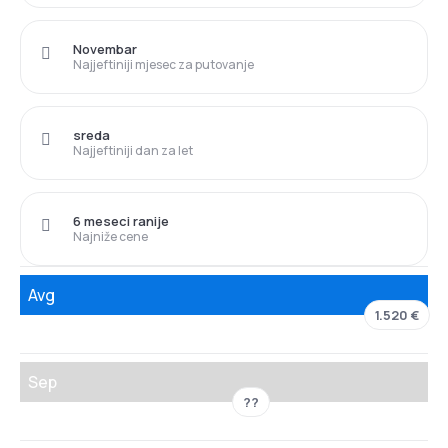
Novembar
Najjeftiniji mjesec za putovanje
sreda
Najjeftiniji dan za let
6 meseci ranije
Najniže cene
Avg
1.520 €
Sep
??