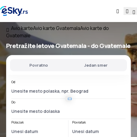
Avio karte
Avio karte Gvatemala
Avio karte do
Gvatemale
Pretražite letove
Gvatemala - do Gvatemale
Povratno
Jedan smer
Od
Do
Polazak
Povratak