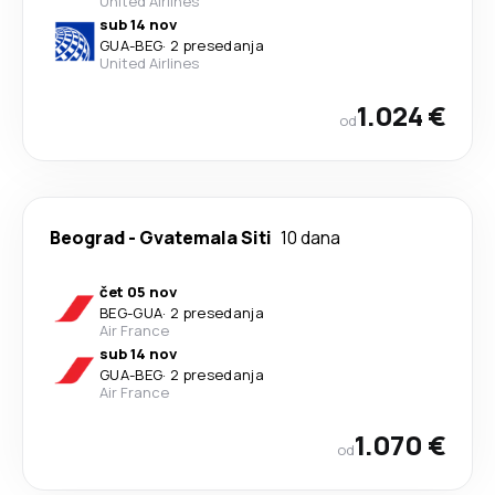
United Airlines
sub 14 nov
GUA
-
BEG
·
2 presedanja
United Airlines
1.024 €
od
Beograd
-
Gvatemala Siti
10 dana
čet 05 nov
BEG
-
GUA
·
2 presedanja
Air France
sub 14 nov
GUA
-
BEG
·
2 presedanja
Air France
1.070 €
od