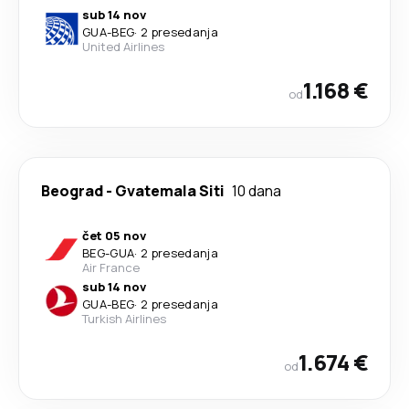
sub 14 nov
GUA
-
BEG
·
2 presedanja
United Airlines
1.168 €
od
Beograd
-
Gvatemala Siti
10 dana
čet 05 nov
BEG
-
GUA
·
2 presedanja
Air France
sub 14 nov
GUA
-
BEG
·
2 presedanja
Turkish Airlines
1.674 €
od