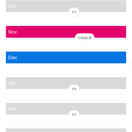
Okt
??
Nov
1.024 €
Dec
Jan
??
Feb
??