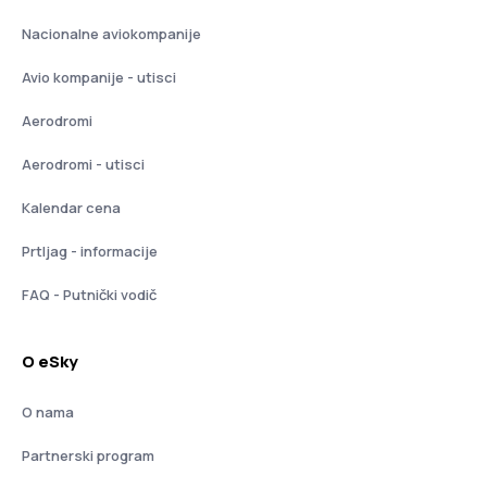
Nacionalne aviokompanije
Avio kompanije - utisci
Aerodromi
Aerodromi - utisci
Kalendar cena
Prtljag - informacije
FAQ - Putnički vodič
O eSky
O nama
Partnerski program