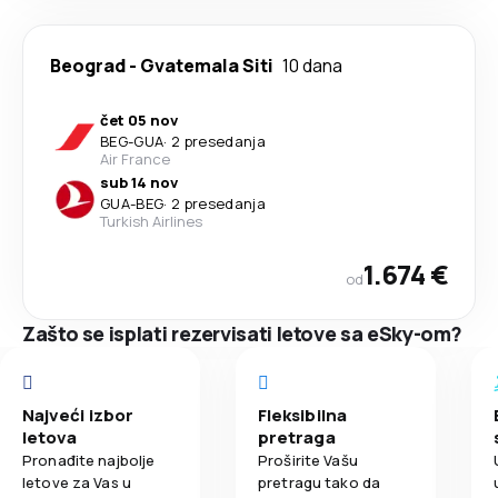
Beograd
-
Gvatemala Siti
10 dana
čet 05 nov
BEG
-
GUA
·
2 presedanja
Air France
sub 14 nov
GUA
-
BEG
·
2 presedanja
Turkish Airlines
1.674 €
od
Zašto se isplati rezervisati letove sa eSky-om?
Najveći izbor
Fleksibilna
letova
pretraga
Pronađite najbolje
Proširite Vašu
letove za Vas u
pretragu tako da