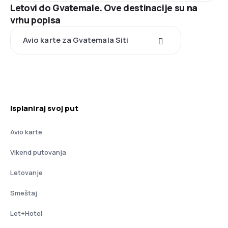
Letovi do Gvatemale. Ove destinacije su na
vrhu popisa
Avio karte za Gvatemala Siti
Isplaniraj svoj put
Avio karte
Vikend putovanja
Letovanje
Smeštaj
Let+Hotel