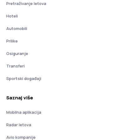
Pretraživanje letova
Hoteli
Automobili
Prilike
Osiguranje
Transferi
Sportski događaji
Saznaj više
Mobilna aplikacija
Radar letova
Avio kompanije