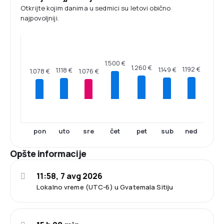
Otkrijte kojim danima u sedmici su letovi obično
najpovoljniji.
1.500 €
1.260 €
1.192 €
1.149 €
1.118 €
1.078 €
1.076 €
pon
uto
sre
čet
pet
sub
ned
Opšte informacije
11:58, 7 avg 2026
Lokalno vreme (UTC-6) u Gvatemala Sitiju