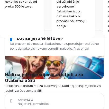
nekoliko sekundi, od
uključi obližnje
preko 500 letova.
aerodrome i
fleksibilan izbor
datuma kako bi
pronašli najjeftiniju
opciju.
Lovite jeftine letove?
Na pravom ste mestu. Svakodnevno upoređujemo stotine
ponuda kako bismo vam ponudili najbolje. Proverite!
Nađi najjeftinije vrijeme za letjeti u za
Gvatemala Siti
Fleksibilni s datumima za putovanje? Nađi najeftiniji mjesec za
letjeti za Gvatemala Siti
od 1.024 €
Najjeftiniji povratni let