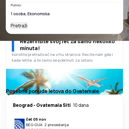
Putnici
Pretraži
Rezervišite svoj let za samo nekoliko
minuta!
Koristite pretraživač na vrhu stranice. Recite nam gde i
kada letite, a mi ćemo se pobrinuti za ostalo.
Posebne ponude letova do Gvatemale
Beograd
-
Gvatemala Siti
10 dana
čet 05 nov
BEG
-
GUA
·
2 presedanja