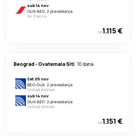
sub 14 nov
GUA
-
BEG
·
2 presedanja
Air France
1.115 €
od
Beograd
-
Gvatemala Siti
10 dana
čet 05 nov
BEG
-
GUA
·
2 presedanja
United Airlines
sub 14 nov
GUA
-
BEG
·
2 presedanja
United Airlines
1.151 €
od