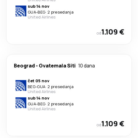
sub 14 nov
GUA
-
BEG
·
2 presedanja
United Airlines
1.109 €
od
Beograd
-
Gvatemala Siti
10 dana
čet 05 nov
BEG
-
GUA
·
2 presedanja
United Airlines
sub 14 nov
GUA
-
BEG
·
2 presedanja
United Airlines
1.109 €
od