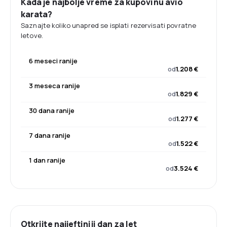
Kada je najbolje vreme za kupovinu avio
karata?
Saznajte koliko unapred se isplati rezervisati povratne
letove.
6 meseci ranije
od
1.208 €
3 meseca ranije
od
1.829 €
30 dana ranije
od
1.277 €
7 dana ranije
od
1.522 €
1 dan ranije
od
3.524 €
Otkrijte najjeftiniji dan za let