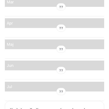
Mar
??
Apr
??
Maj
??
Jun
??
Jul
??