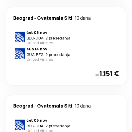
Beograd
-
Gvatemala Siti
10 dana
čet 05 nov
BEG
-
GUA
·
2 presedanja
United Airlines
sub 14 nov
GUA
-
BEG
·
2 presedanja
United Airlines
1.151 €
od
Beograd
-
Gvatemala Siti
10 dana
čet 05 nov
BEG
-
GUA
·
2 presedanja
United Airlines