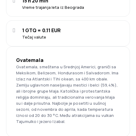
15 h 20 min
Vreme trajanja leta iz Beograda
1 GTQ = 0.11 EUR
Tečaj valute
Gvatemala
Gvatemala, smeštena u Srednjoj Americi, graniči sa
Meksikom, Belizeom, Hondurasom i Salvadorom. Ima
izlaz na Atlantski i Tihi okean, sa 400 km obale.
Zemlju uglavnom naseljavaju mestici i belci (59,4%),
ali i brojne grupe Maja. Katolička i protestantska
religija dominiraju, ali tradicionalna verovanja Maja
su i dalje prisutna. Najbolje je posetiti u sušnoj
sezoni, od novembra do aprila, kada temperatura
iznosi od 20 do 30 °C. Među atrakcijama su vulkan
Tajumulko i jezero Izabal.