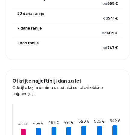
od
658 €
30 dana ranije
od
541 €
7 dana ranije
od
609 €
1 dan ranije
od
747 €
Otkrijte najjeftiniji dan za let
Otkrijte kojim danima u sedmici su letovi obično
najpovoljniji.
542 €
525 €
520 €
491 €
483 €
464 €
431 €