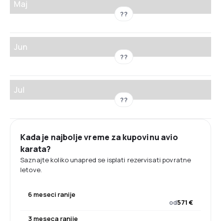
Maj
??
Jun
??
Jul
??
Kada je najbolje vreme za kupovinu avio
karata?
Saznajte koliko unapred se isplati rezervisati povratne
letove.
6 meseci ranije
od
571 €
3 meseca ranije