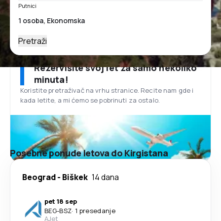
Putnici
Pretraži
Rezervišite svoj let za samo nekoliko
minuta!
Koristite pretraživač na vrhu stranice. Recite nam gde i
kada letite, a mi ćemo se pobrinuti za ostalo.
Posebne ponude letova do Kirgistana
Beograd
-
Biškek
14 dana
pet 18 sep
BEG
-
BSZ
·
1 presedanje
AJet