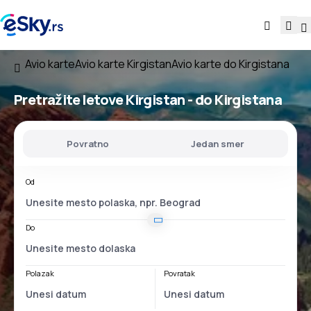
Avio karte
Avio karte Kirgistan
Avio karte do Kirgistana
Pretražite letove
Kirgistan - do Kirgistana
Povratno
Jedan smer
Od
Do
Polazak
Povratak