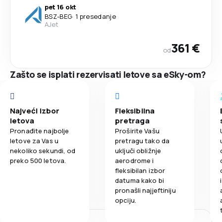
pet 16 okt
BSZ
-
BEG
·
1 presedanje
AJet
361 €
od
Zašto se isplati rezervisati letove sa eSky-om?
Najveći izbor
Fleksibilna
letova
pretraga
Pronađite najbolje
Proširite Vašu
letove za Vas u
pretragu tako da
nekoliko sekundi, od
uključi obližnje
preko 500 letova.
aerodrome i
fleksibilan izbor
datuma kako bi
pronašli najjeftiniju
opciju.