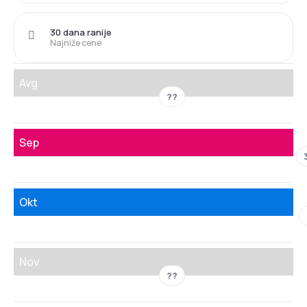
30 dana ranije
Najniže cene
Avg
??
Sep
Okt
Nov
??