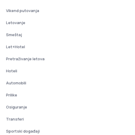
Vikend putovanja
Letovanje
Smeštaj
Let+Hotel
Pretraživanje letova
Hoteli
Automobili
Prilike
Osiguranje
Transferi
Sportski događaji