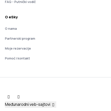
FAQ - Putnički vodič
O eSky
O nama
Partnerski program
Moje rezervacije
Pomoć i kontakt
Međunarodni veb-sajtovi