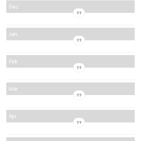
Dec
??
Jan
??
Feb
??
Mar
??
Apr
??