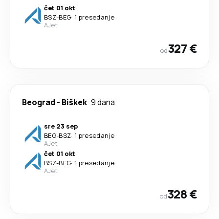
čet 01 okt
BSZ
-
BEG
·
1 presedanje
AJet
327 €
od
Beograd
-
Biškek
9 dana
sre 23 sep
BEG
-
BSZ
·
1 presedanje
AJet
čet 01 okt
BSZ
-
BEG
·
1 presedanje
AJet
328 €
od