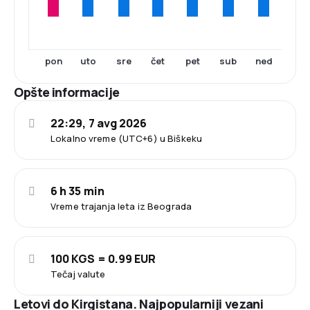
pon
uto
sre
čet
pet
sub
ned
Opšte informacije
22:29, 7 avg 2026
Lokalno vreme (UTC+6) u Biškeku
6 h 35 min
Vreme trajanja leta iz Beograda
100 KGS = 0.99 EUR
Tečaj valute
Letovi do Kirgistana. Najpopularniji vezani