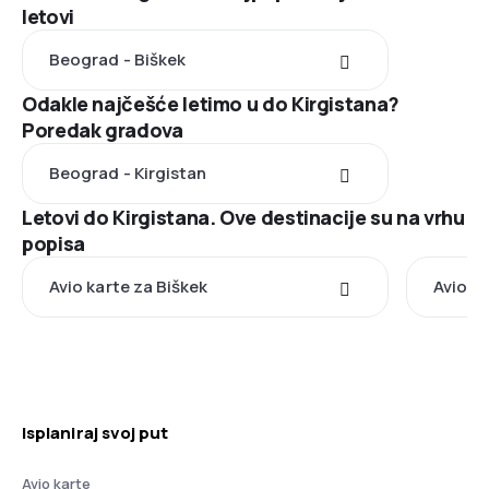
letovi
Beograd - Biškek
Odakle najčešće letimo u do Kirgistana?
Poredak gradova
Beograd - Kirgistan
Letovi do Kirgistana. Ove destinacije su na vrhu
popisa
Avio karte za Biškek
Avio k
Isplaniraj svoj put
Avio karte