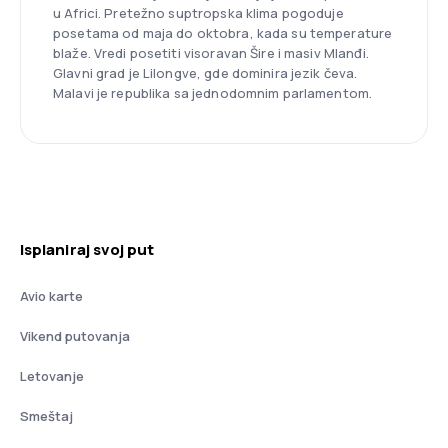
u Africi. Pretežno suptropska klima pogoduje
posetama od maja do oktobra, kada su temperature
blaže. Vredi posetiti visoravan Šire i masiv Mlanđi.
Glavni grad je Lilongve, gde dominira jezik čeva.
Malavi je republika sa jednodomnim parlamentom.
Isplaniraj svoj put
Avio karte
Vikend putovanja
Letovanje
Smeštaj