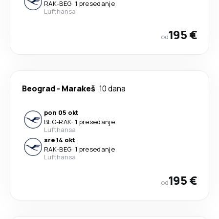
RAK
-
BEG
·
1 presedanje
Lufthansa
195 €
od
Beograd
-
Marakeš
10 dana
pon 05 okt
BEG
-
RAK
·
1 presedanje
Lufthansa
sre 14 okt
RAK
-
BEG
·
1 presedanje
Lufthansa
195 €
od