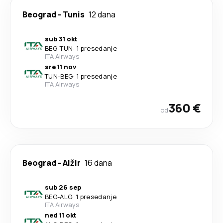
Beograd
-
Tunis
12 dana
sub 31 okt
BEG
-
TUN
·
1 presedanje
ITA Airways
sre 11 nov
TUN
-
BEG
·
1 presedanje
ITA Airways
360 €
od
Beograd
-
Alžir
16 dana
sub 26 sep
BEG
-
ALG
·
1 presedanje
ITA Airways
ned 11 okt