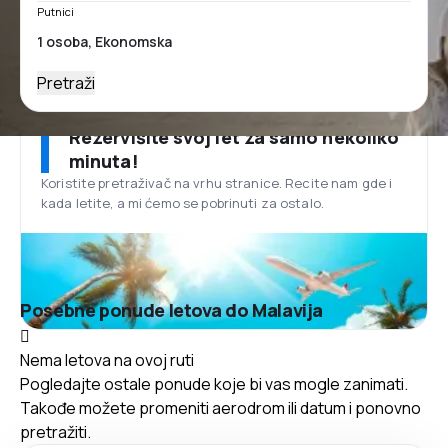
Putnici
Pretraži
Rezervišite svoj let za samo nekoliko
minuta!
Koristite pretraživač na vrhu stranice. Recite nam gde i
kada letite, a mi ćemo se pobrinuti za ostalo.
Posebne ponude letova do Malavija
Nema letova na ovoj ruti
Pogledajte ostale ponude koje bi vas mogle zanimati.
Takođe možete promeniti aerodrom ili datum i ponovno
pretražiti.