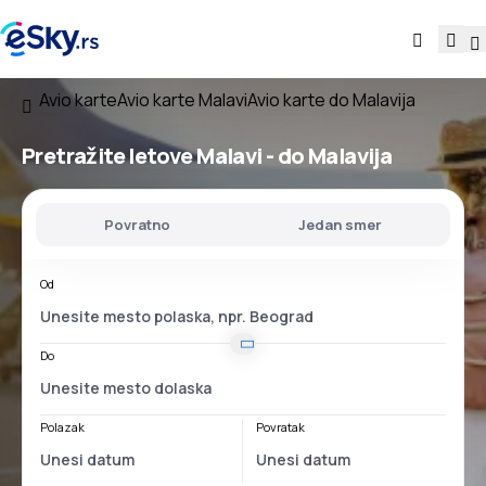
Avio karte
Avio karte Malavi
Avio karte do Malavija
Pretražite letove
Malavi - do Malavija
Povratno
Jedan smer
Od
Do
Polazak
Povratak