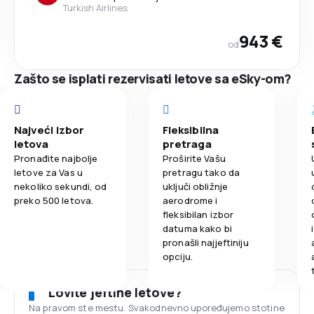
Turkish Airlines
943 €
od
Zašto se isplati rezervisati letove sa eSky-om?
Najveći izbor
Fleksibilna
letova
pretraga
Pronađite najbolje
Proširite Vašu
letove za Vas u
pretragu tako da
nekoliko sekundi, od
uključi obližnje
preko 500 letova.
aerodrome i
fleksibilan izbor
datuma kako bi
pronašli najjeftiniju
opciju.
Lovite jeftine letove?
Na pravom ste mestu. Svakodnevno upoređujemo stotine