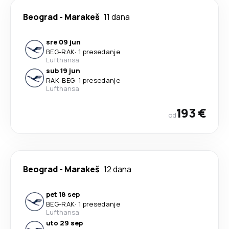
Beograd
-
Marakeš
11 dana
sre 09 jun
BEG
-
RAK
·
1 presedanje
Lufthansa
sub 19 jun
RAK
-
BEG
·
1 presedanje
Lufthansa
193 €
od
Beograd
-
Marakeš
12 dana
pet 18 sep
BEG
-
RAK
·
1 presedanje
Lufthansa
uto 29 sep