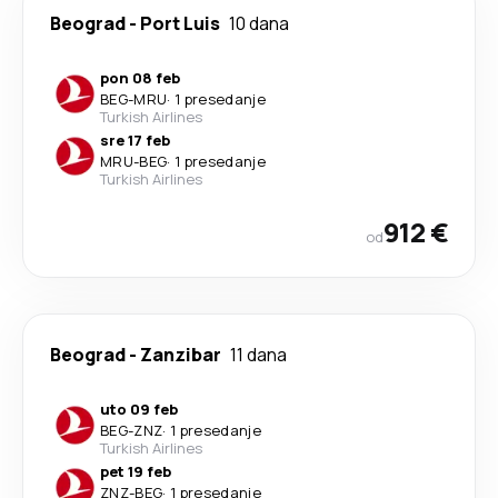
Beograd
-
Port Luis
10 dana
pon 08 feb
BEG
-
MRU
·
1 presedanje
Turkish Airlines
sre 17 feb
MRU
-
BEG
·
1 presedanje
Turkish Airlines
912 €
od
Beograd
-
Zanzibar
11 dana
uto 09 feb
BEG
-
ZNZ
·
1 presedanje
Turkish Airlines
pet 19 feb
ZNZ
-
BEG
·
1 presedanje