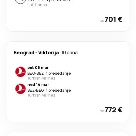
Lufthansa
701 €
od
Beograd
-
Viktorija
10 dana
pet 05 mar
BEG
-
SEZ
·
1 presedanje
Turkish Airlines
ned 14 mar
SEZ
-
BEG
·
1 presedanje
Turkish Airlines
772 €
od