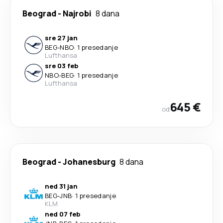
Beograd
-
Najrobi
8 dana
sre 27 jan
BEG
-
NBO
·
1 presedanje
Lufthansa
sre 03 feb
NBO
-
BEG
·
1 presedanje
Lufthansa
645 €
od
Beograd
-
Johanesburg
8 dana
ned 31 jan
BEG
-
JNB
·
1 presedanje
KLM
ned 07 feb