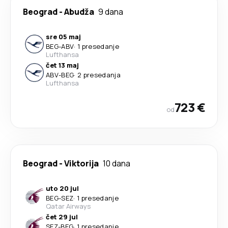
Beograd
-
Abudža
9 dana
sre 05 maj
BEG
-
ABV
·
1 presedanje
Lufthansa
čet 13 maj
ABV
-
BEG
·
2 presedanja
Lufthansa
723 €
od
Beograd
-
Viktorija
10 dana
uto 20 jul
BEG
-
SEZ
·
1 presedanje
Qatar Airways
čet 29 jul
SEZ
-
BEG
·
1 presedanje