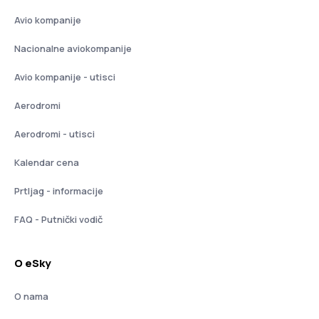
Avio kompanije
Nacionalne aviokompanije
Avio kompanije - utisci
Aerodromi
Aerodromi - utisci
Kalendar cena
Prtljag - informacije
FAQ - Putnički vodič
O eSky
O nama