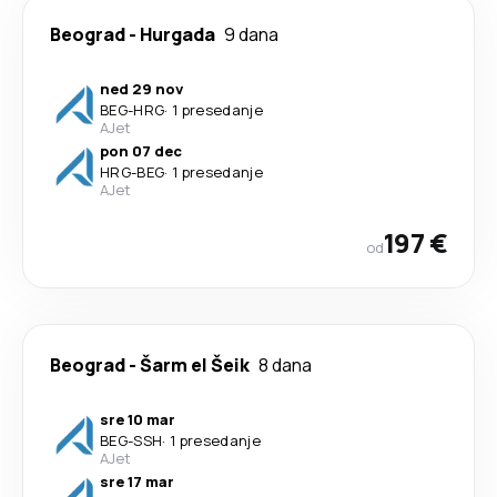
Beograd
-
Hurgada
9 dana
ned 29 nov
BEG
-
HRG
·
1 presedanje
AJet
pon 07 dec
HRG
-
BEG
·
1 presedanje
AJet
197 €
od
Beograd
-
Šarm el Šeik
8 dana
sre 10 mar
BEG
-
SSH
·
1 presedanje
AJet
sre 17 mar