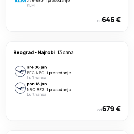
JNB
-
BEG
·
1 presedanje
KLM
646 €
od
Beograd
-
Najrobi
13 dana
sre 06 jan
BEG
-
NBO
·
1 presedanje
Lufthansa
pon 18 jan
NBO
-
BEG
·
1 presedanje
Lufthansa
679 €
od