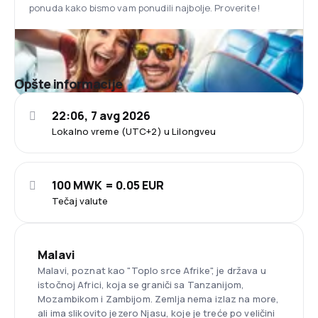
ponuda kako bismo vam ponudili najbolje. Proverite!
Opšte informacije
22:06, 7 avg 2026
Lokalno vreme (UTC+2) u Lilongveu
100 MWK = 0.05 EUR
Tečaj valute
Malavi
Malavi, poznat kao "Toplo srce Afrike", je država u
istočnoj Africi, koja se graniči sa Tanzanijom,
Mozambikom i Zambijom. Zemlja nema izlaz na more,
ali ima slikovito jezero Njasu, koje je treće po veličini