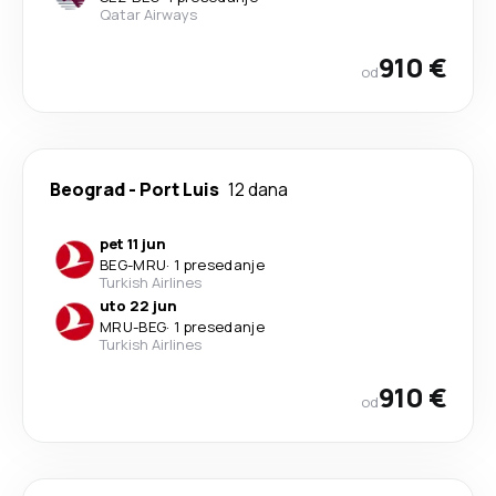
Qatar Airways
910 €
od
Beograd
-
Port Luis
12 dana
pet 11 jun
BEG
-
MRU
·
1 presedanje
Turkish Airlines
uto 22 jun
MRU
-
BEG
·
1 presedanje
Turkish Airlines
910 €
od