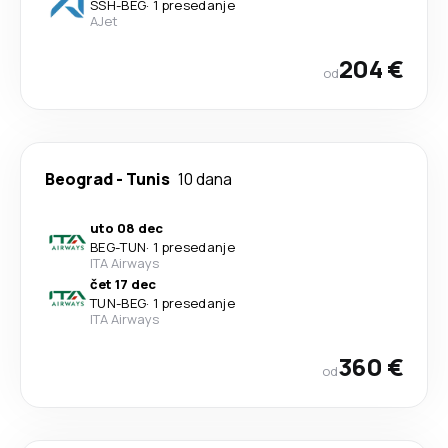
SSH
-
BEG
·
1 presedanje
AJet
204 €
od
Beograd
-
Tunis
10 dana
uto 08 dec
BEG
-
TUN
·
1 presedanje
ITA Airways
čet 17 dec
TUN
-
BEG
·
1 presedanje
ITA Airways
360 €
od