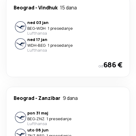
Beograd
-
Vindhuk
15 dana
ned 03 jan
BEG
-
WDH
·
1 presedanje
Lufthansa
ned 17 jan
WDH
-
BEG
·
1 presedanje
Lufthansa
686 €
od
Beograd
-
Zanzibar
9 dana
pon 31 maj
BEG
-
ZNZ
·
1 presedanje
Lufthansa
uto 08 jun
ZNZ
-
BEG
·
1 presedanje