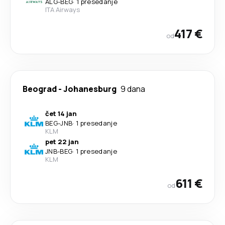
ALG
-
BEG
·
1 presedanje
ITA Airways
417 €
od
Beograd
-
Johanesburg
9 dana
čet 14 jan
BEG
-
JNB
·
1 presedanje
KLM
pet 22 jan
JNB
-
BEG
·
1 presedanje
KLM
611 €
od