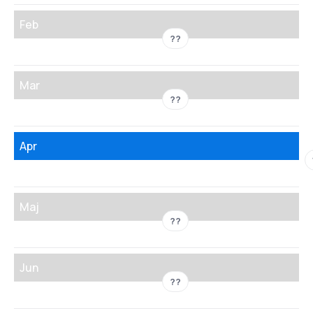
Feb
??
Mar
??
Apr
Maj
??
Jun
??