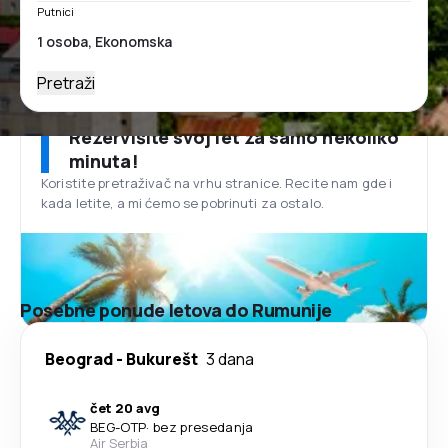
Putnici
Pretraži
Rezervišite svoj let za samo nekoliko
minuta!
Koristite pretraživač na vrhu stranice. Recite nam gde i
kada letite, a mi ćemo se pobrinuti za ostalo.
Posebne ponude letova do Rumunije
Beograd
-
Bukurešt
3 dana
čet 20 avg
BEG
-
OTP
·
bez presedanja
Air Serbia