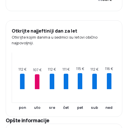
Otkrijte najjeftiniji dan za let
Otkrijte kojim danima u sedmici su letovi obično
najpovoljniji.
116 €
115 €
112 €
112 €
112 €
111 €
107 €
pon
uto
sre
čet
pet
sub
ned
Opšte informacije