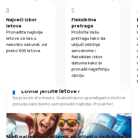
Najveći izbor
Fleksibilna
letova
pretraga
Pronađite najbolje
Proširite Vašu
letove za Vas u
pretragu tako da
nekoliko sekundi, od
uključi obližnje
preko 500 letova.
aerodrome i
fleksibilan izbor
datuma kako bi
pronašli najjeftiniju
opciju.
Lovite jeftine letove?
Na pravom ste mestu. Svakodnevno upoređujemo stotine
ponuda kako bismo vam ponudili najbolje. Proverite!
Nađi najjeftinije vrijeme za letjeti u za Bukurešt