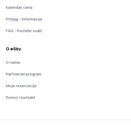
Kalendar cena
Prtljag - informacije
FAQ - Putnički vodič
O eSky
O nama
Partnerski program
Moje rezervacije
Pomoć i kontakt