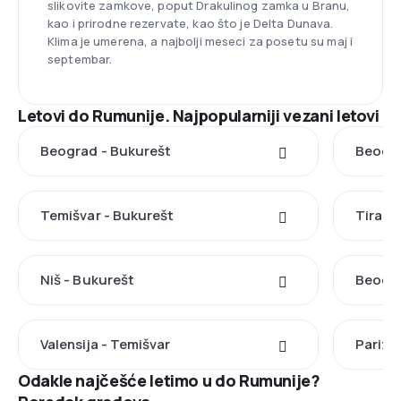
slikovite zamkove, poput Drakulinog zamka u Branu,
kao i prirodne rezervate, kao što je Delta Dunava.
Klima je umerena, a najbolji meseci za posetu su maj i
septembar.
Letovi do Rumunije. Najpopularniji vezani letovi
Beograd - Bukurešt
Beogra
Temišvar - Bukurešt
Tirana
Niš - Bukurešt
Beogra
Valensija - Temišvar
Pariz 
Odakle najčešće letimo u do Rumunije?