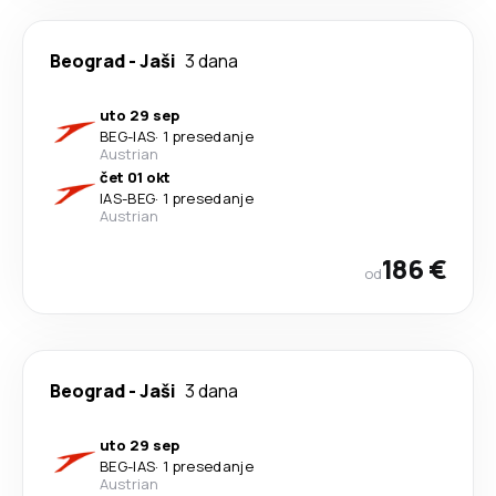
Beograd
-
Jaši
3 dana
uto 29 sep
BEG
-
IAS
·
1 presedanje
Austrian
čet 01 okt
IAS
-
BEG
·
1 presedanje
Austrian
186 €
od
Beograd
-
Jaši
3 dana
uto 29 sep
BEG
-
IAS
·
1 presedanje
Austrian