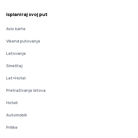
Isplaniraj svoj put
Avio karte
Vikend putovanja
Letovanje
Smeštaj
Let+Hotel
Pretraživanje letova
Hoteli
Automobili
Prilike