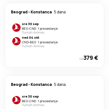
Beograd
-
Konstanca
5 dana
sre 30 sep
BEG
-
CND
·
1 presedanje
Turkish Airlines
ned 04 okt
CND
-
BEG
·
1 presedanje
Turkish Airlines
379 €
od
Beograd
-
Konstanca
5 dana
sre 30 sep
BEG
-
CND
·
1 presedanje
Turkish Airlines