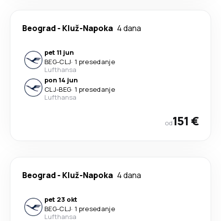
Beograd
-
Kluž-Napoka
4 dana
pet 11 jun
BEG
-
CLJ
·
1 presedanje
Lufthansa
pon 14 jun
CLJ
-
BEG
·
1 presedanje
Lufthansa
151 €
od
Beograd
-
Kluž-Napoka
4 dana
pet 23 okt
BEG
-
CLJ
·
1 presedanje
Lufthansa