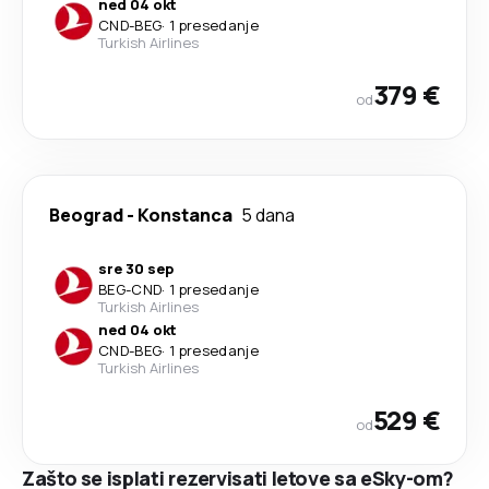
ned 04 okt
CND
-
BEG
·
1 presedanje
Turkish Airlines
379 €
od
Beograd
-
Konstanca
5 dana
sre 30 sep
BEG
-
CND
·
1 presedanje
Turkish Airlines
ned 04 okt
CND
-
BEG
·
1 presedanje
Turkish Airlines
529 €
od
Zašto se isplati rezervisati letove sa eSky-om?