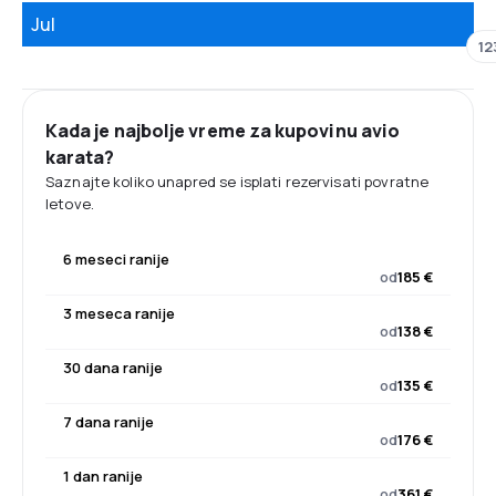
Jul
12
Kada je najbolje vreme za kupovinu avio
karata?
Saznajte koliko unapred se isplati rezervisati povratne
letove.
6 meseci ranije
od
185 €
3 meseca ranije
od
138 €
30 dana ranije
od
135 €
7 dana ranije
od
176 €
1 dan ranije
od
361 €