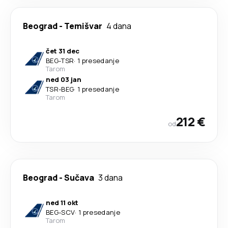
Beograd
-
Temišvar
4 dana
čet 31 dec
BEG
-
TSR
·
1 presedanje
Tarom
ned 03 jan
TSR
-
BEG
·
1 presedanje
Tarom
212 €
od
Beograd
-
Sučava
3 dana
ned 11 okt
BEG
-
SCV
·
1 presedanje
Tarom