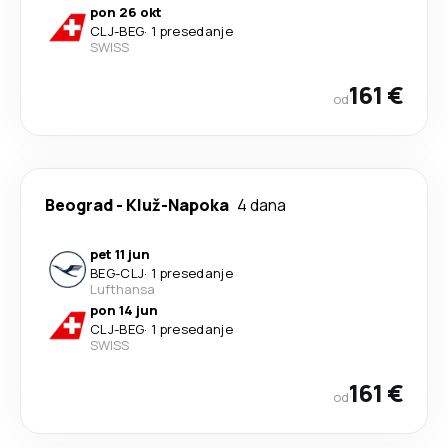
pon 26 okt
CLJ
-
BEG
·
1 presedanje
SWISS
161 €
od
Beograd
-
Kluž-Napoka
4 dana
pet 11 jun
BEG
-
CLJ
·
1 presedanje
Lufthansa
pon 14 jun
CLJ
-
BEG
·
1 presedanje
SWISS
161 €
od