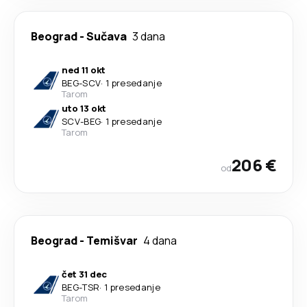
Beograd
-
Sučava
3 dana
ned 11 okt
BEG
-
SCV
·
1 presedanje
Tarom
uto 13 okt
SCV
-
BEG
·
1 presedanje
Tarom
206 €
od
Beograd
-
Temišvar
4 dana
čet 31 dec
BEG
-
TSR
·
1 presedanje
Tarom