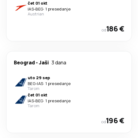
čet 01 okt
IAS
-
BEG
·
1 presedanje
Austrian
186 €
od
Beograd
-
Jaši
3 dana
uto 29 sep
BEG
-
IAS
·
1 presedanje
Tarom
čet 01 okt
IAS
-
BEG
·
1 presedanje
Tarom
196 €
od