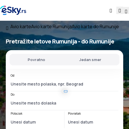
Avio karte
Avio karte Rumunija
Avio karte do Rumunije
Pretražite letove
Rumunija - do Rumunije
Povratno
Jedan smer
Od
Do
Polazak
Povratak