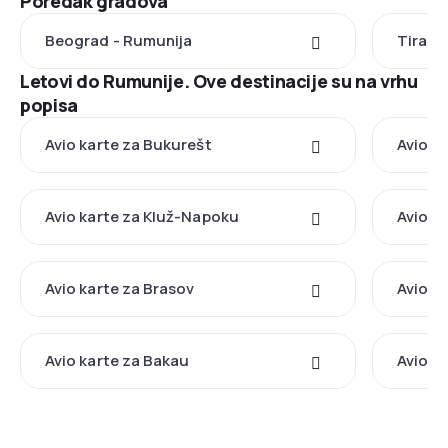
Poredak gradova
Beograd - Rumunija
Tirana
Letovi do Rumunije. Ove destinacije su na vrhu
popisa
Avio karte za Bukurešt
Avio k
Avio karte za Kluž-Napoku
Avio k
Avio karte za Brasov
Avio k
Avio karte za Bakau
Avio k