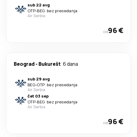
sub 22 avg
OTP
-
BEG
·
bez presedanja
Air Serbia
96 €
od
Beograd
-
Bukurešt
6 dana
sub 29 avg
BEG
-
OTP
·
bez presedanja
Air Serbia
čet 03 sep
OTP
-
BEG
·
bez presedanja
Air Serbia
96 €
od