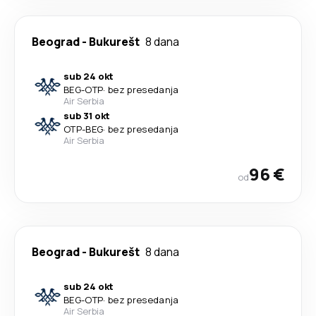
Beograd
-
Bukurešt
8 dana
sub 24 okt
BEG
-
OTP
·
bez presedanja
Air Serbia
sub 31 okt
OTP
-
BEG
·
bez presedanja
Air Serbia
96 €
od
Beograd
-
Bukurešt
8 dana
sub 24 okt
BEG
-
OTP
·
bez presedanja
Air Serbia