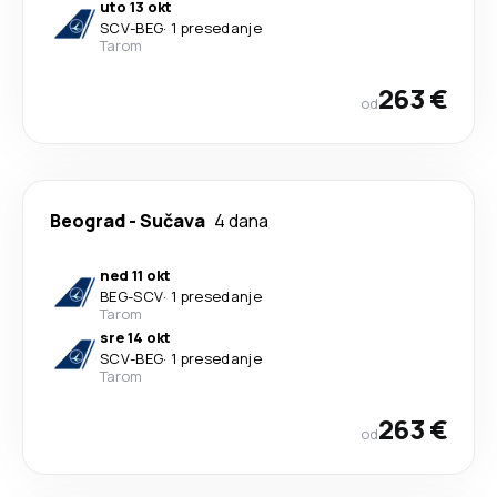
uto 13 okt
SCV
-
BEG
·
1 presedanje
Tarom
263 €
od
Beograd
-
Sučava
4 dana
ned 11 okt
BEG
-
SCV
·
1 presedanje
Tarom
sre 14 okt
SCV
-
BEG
·
1 presedanje
Tarom
263 €
od