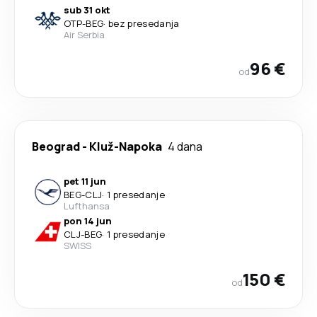
sub 31 okt
OTP
-
BEG
·
bez presedanja
Air Serbia
96 €
od
Beograd
-
Kluž-Napoka
4 dana
pet 11 jun
BEG
-
CLJ
·
1 presedanje
Lufthansa
pon 14 jun
CLJ
-
BEG
·
1 presedanje
SWISS
150 €
od