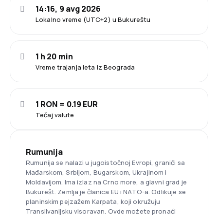
14:16, 9 avg 2026
Lokalno vreme (UTC+2) u Bukureštu
1 h 20 min
Vreme trajanja leta iz Beograda
1 RON = 0.19 EUR
Tečaj valute
Rumunija
Rumunija se nalazi u jugoistočnoj Evropi, graniči sa
Mađarskom, Srbijom, Bugarskom, Ukrajinom i
Moldavijom. Ima izlaz na Crno more, a glavni grad je
Bukurešt. Zemlja je članica EU i NATO-a. Odlikuje se
planinskim pejzažem Karpata, koji okružuju
Transilvanijsku visoravan. Ovde možete pronaći