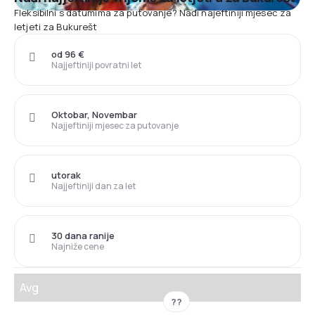
Fleksibilni s datumima za putovanje? Nađi najeftiniji mjesec za
letjeti za Bukurešt
od 96 €
Najjeftiniji povratni let
Oktobar, Novembar
Najjeftiniji mjesec za putovanje
utorak
Najjeftiniji dan za let
30 dana ranije
Najniže cene
Avg
??