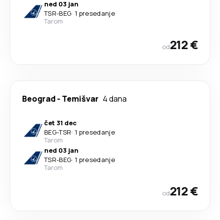
ned 03 jan
TSR
-
BEG
·
1 presedanje
Tarom
212 €
od
Beograd
-
Temišvar
4 dana
čet 31 dec
BEG
-
TSR
·
1 presedanje
Tarom
ned 03 jan
TSR
-
BEG
·
1 presedanje
Tarom
212 €
od