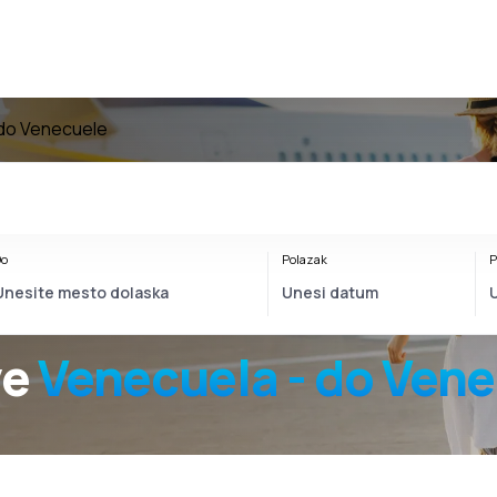
 do Venecuele
o
Polazak
P
ve
Venecuela - do Ven