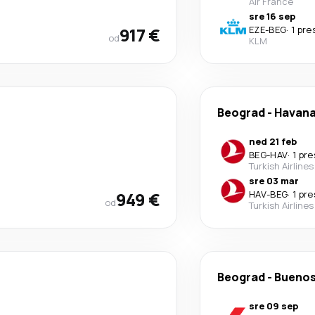
Air France
sre 16 sep
917 €
EZE
-
BEG
·
1 pr
od
KLM
Beograd
-
Havan
ned 21 feb
BEG
-
HAV
·
1 pr
Turkish Airlines
sre 03 mar
949 €
HAV
-
BEG
·
1 pr
od
Turkish Airlines
Beograd
-
Buenos
sre 09 sep