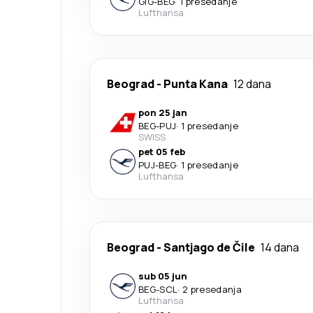
GIG
-
BEG
·
1 presedanje
Lufthansa
Beograd
-
Punta Kana
12 dana
pon 25 jan
BEG
-
PUJ
·
1 presedanje
SWISS
pet 05 feb
PUJ
-
BEG
·
1 presedanje
Lufthansa
Beograd
-
Santjago de Čile
14 dana
sub 05 jun
BEG
-
SCL
·
2 presedanja
Lufthansa