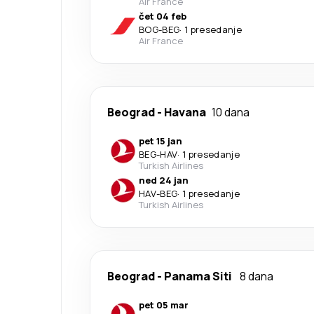
Air France
čet 04 feb
BOG
-
BEG
·
1 presedanje
Air France
Beograd
-
Havana
10 dana
pet 15 jan
BEG
-
HAV
·
1 presedanje
Turkish Airlines
ned 24 jan
HAV
-
BEG
·
1 presedanje
Turkish Airlines
Beograd
-
Panama Siti
8 dana
pet 05 mar