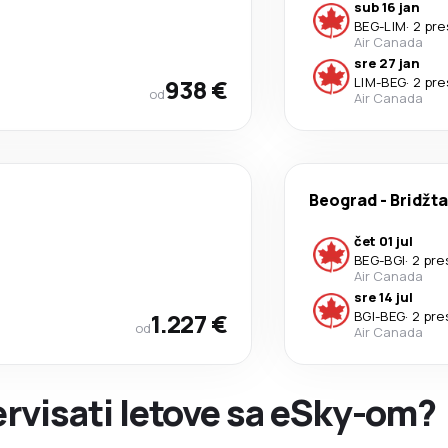
sub 16 jan
BEG
-
LIM
·
2 pr
Air Canada
sre 27 jan
938 €
LIM
-
BEG
·
2 pr
od
Air Canada
Beograd
-
Bridžt
čet 01 jul
BEG
-
BGI
·
2 pre
Air Canada
sre 14 jul
1.227 €
BGI
-
BEG
·
2 pre
od
Air Canada
zervisati letove sa eSky-om?