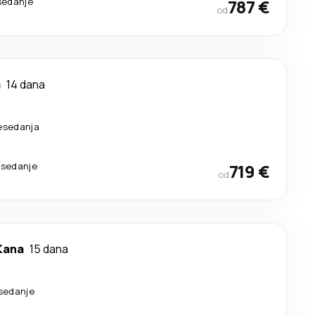
sedanje
787 €
od
a
14 dana
esedanja
esedanje
719 €
od
Kana
15 dana
esedanje