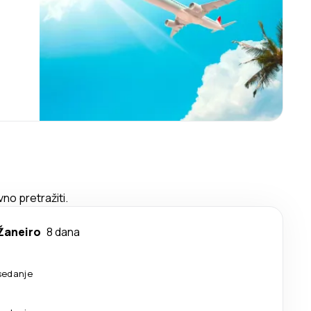
no pretražiti.
 Žaneiro
8 dana
sedanje