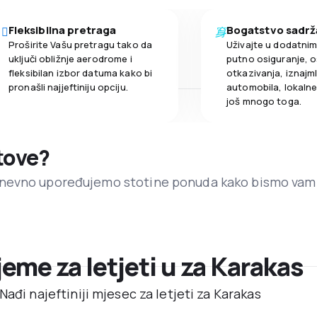
Fleksibilna pretraga
Bogatstvo sadrž
Proširite Vašu pretragu tako da
Uživajte u dodatni
uključi obližnje aerodrome i
putno osiguranje, o
fleksibilan izbor datuma kako bi
otkazivanja, iznajml
pronašli najjeftiniju opciju.
automobila, lokalne 
još mnogo toga.
etove?
dnevno upoređujemo stotine ponuda kako bismo vam
ijeme za letjeti u za Karakas
ađi najeftiniji mjesec za letjeti za Karakas