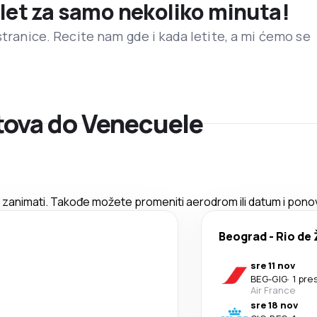
 let za samo nekoliko minuta!
stranice. Recite nam gde i kada letite, a mi ćemo se
tova do Venecuele
zanimati. Takođe možete promeniti aerodrom ili datum i ponov
Beograd
-
Rio de
sre 11 nov
BEG
-
GIG
·
1 pre
Air France
sre 18 nov