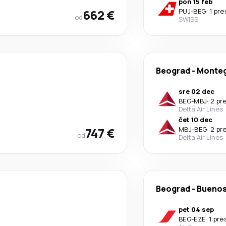
pon 15 feb
662 €
PUJ
-
BEG
·
1 pr
od
SWISS
Beograd
-
Monteg
sre 02 dec
BEG
-
MBJ
·
2 pr
Delta Air Lines
čet 10 dec
747 €
MBJ
-
BEG
·
2 pr
od
Delta Air Lines
Beograd
-
Buenos
pet 04 sep
BEG
-
EZE
·
1 pr