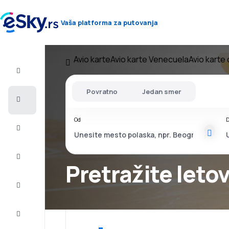
Vaša platforma za putovanja
Avio karte
Avio karte Venecuela
Avio karte
Let+Hotel
Povratno
Jedan smer
Avio
karte
Od
D
Letovanje
Last
minute
Pretražite leto
Vikend
putovanja
Smeštaj