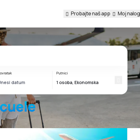
Probajte naš app
Moj nalog
ovratak
Putnici
ecuele