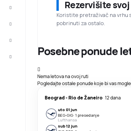
Rezervišite svoj
Prilike
Koristite pretraživač na vrhu 
pobrinuti za ostalo.
Dovršite
putovanje
Inspiracija
i saveti
Posebne ponude le
Korisnička
služba
Nema letova na ovoj ruti
Pogledajte ostale ponude koje bi vas mogle 
Beograd
-
Rio de Žaneiro
12 dana
uto 01 jun
BEG
-
GIG
·
1 presedanje
Lufthansa
sub 12 jun