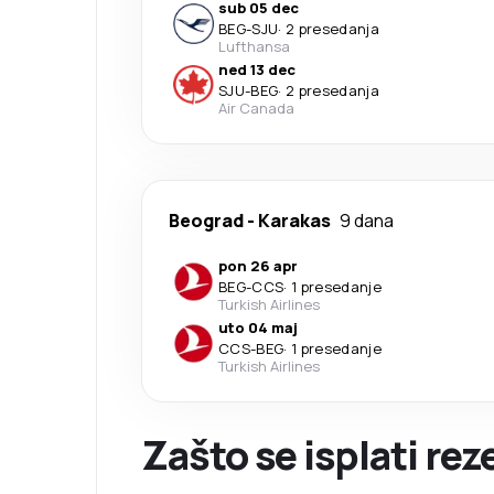
sub 05 dec
BEG
-
SJU
·
2 presedanja
Lufthansa
ned 13 dec
SJU
-
BEG
·
2 presedanja
Air Canada
Beograd
-
Karakas
9 dana
pon 26 apr
BEG
-
CCS
·
1 presedanje
Turkish Airlines
uto 04 maj
CCS
-
BEG
·
1 presedanje
Turkish Airlines
Zašto se isplati re