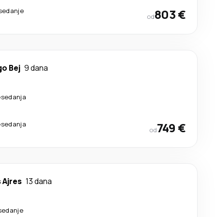
esedanje
803 €
od
o Bej
9 dana
esedanja
esedanja
749 €
od
 Ajres
13 dana
esedanje