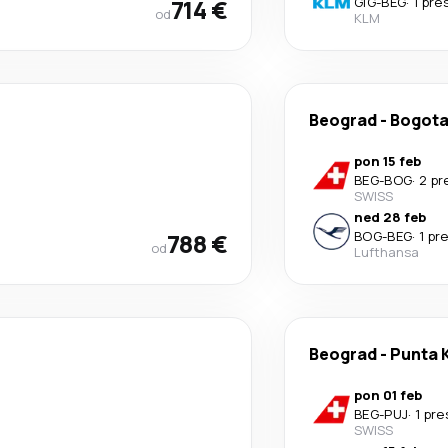
714 €
GIG
-
BEG
·
1 pre
od
KLM
Beograd
-
Bogot
pon 15 feb
BEG
-
BOG
·
2 pr
SWISS
ned 28 feb
788 €
BOG
-
BEG
·
1 pr
od
Lufthansa
Beograd
-
Punta 
pon 01 feb
BEG
-
PUJ
·
1 pr
SWISS