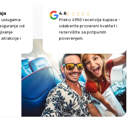
aja
4.6
m uslugama:
Preko 4950 recenzija kupaca -
siguranje od
odaberite provereni kvalitet i
jivanje
rezervišite sa potpunim
atrakcije i
poverenjem.