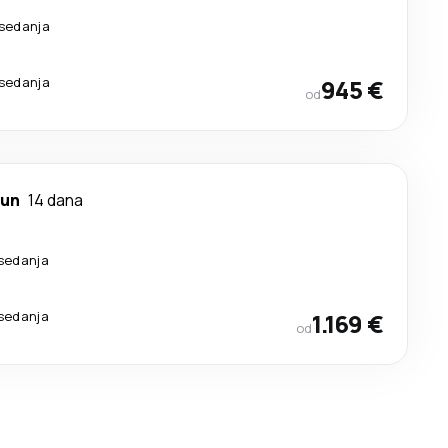
esedanja
esedanja
945 €
od
aun
14 dana
sedanja
sedanja
1.169 €
od