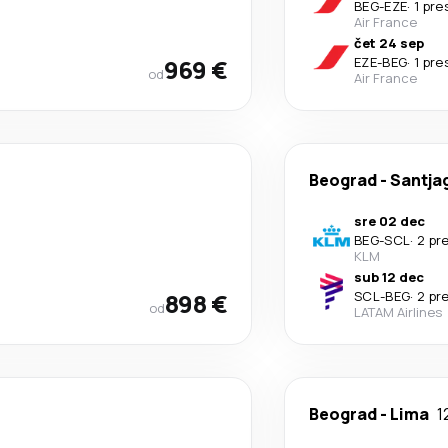
BEG
-
EZE
·
1 pr
Air France
čet 24 sep
969 €
EZE
-
BEG
·
1 pr
od
Air France
Beograd
-
Santjag
sre 02 dec
BEG
-
SCL
·
2 pr
KLM
sub 12 dec
898 €
SCL
-
BEG
·
2 pr
od
LATAM Airlines
Beograd
-
Lima
1