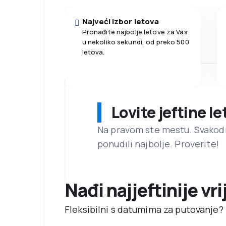
Najveći izbor letova
Pronađite najbolje letove za Vas
u nekoliko sekundi, od preko 500
letova.
Lovite jeftine l
Na pravom ste mestu. Svako
ponudili najbolje. Proverite!
Nađi najjeftinije vr
Fleksibilni s datumima za putovanje? N