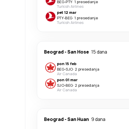
BEG
-
PTY
·
1 presedanje
Turkish Airlines
pet 12 mar
PTY
-
BEG
·
1 presedanje
Turkish Airlines
Beograd
-
San Hose
15 dana
pon 15 feb
BEG
-
SJO
·
2 presedanja
Air Canada
pon 01 mar
SJO
-
BEG
·
2 presedanja
Air Canada
Beograd
-
San Huan
9 dana