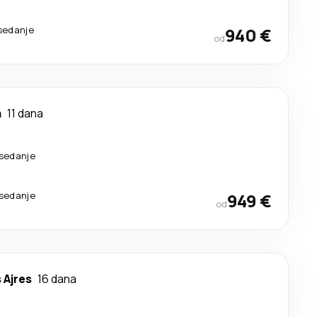
esedanje
940 €
od
a
11 dana
esedanje
esedanje
949 €
od
 Ajres
16 dana