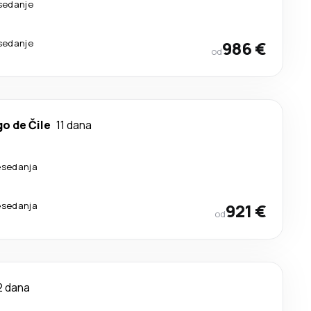
esedanje
esedanje
986 €
od
o de Čile
11 dana
esedanja
esedanja
921 €
od
2 dana