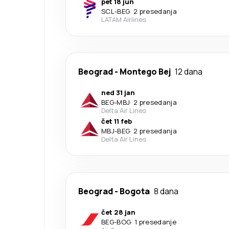
pet 18 jun
SCL
-
BEG
·
2 presedanja
LATAM Airlines
Beograd
-
Montego Bej
12 dana
ned 31 jan
BEG
-
MBJ
·
2 presedanja
Delta Air Lines
čet 11 feb
MBJ
-
BEG
·
2 presedanja
Delta Air Lines
Beograd
-
Bogota
8 dana
čet 28 jan
BEG
-
BOG
·
1 presedanje