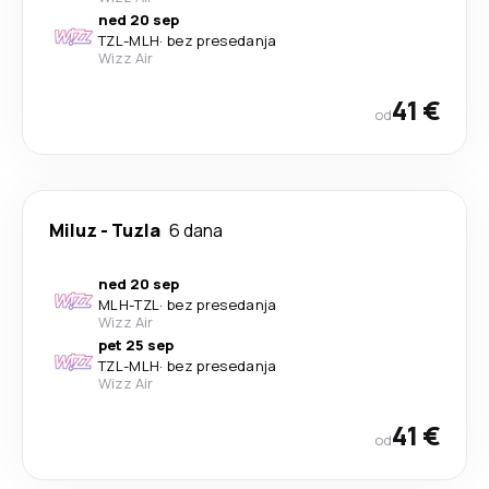
ned 20 sep
TZL
-
MLH
·
bez presedanja
Wizz Air
41 €
od
Miluz
-
Tuzla
6 dana
ned 20 sep
MLH
-
TZL
·
bez presedanja
Wizz Air
pet 25 sep
TZL
-
MLH
·
bez presedanja
Wizz Air
41 €
od