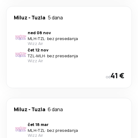
Miluz
-
Tuzla
5 dana
ned 08 nov
MLH
-
TZL
·
bez presedanja
Wizz Air
čet 12 nov
TZL
-
MLH
·
bez presedanja
Wizz Air
41 €
od
Miluz
-
Tuzla
6 dana
čet 18 mar
MLH
-
TZL
·
bez presedanja
Wizz Air