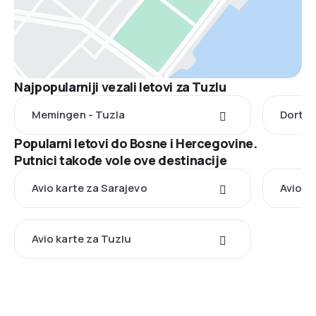
Najpopularniji vezali letovi za Tuzlu
Memingen - Tuzla
Dortmu
Popularni letovi do Bosne i Hercegovine.
Putnici takođe vole ove destinacije
Avio karte za Sarajevo
Avio k
Avio karte za Tuzlu