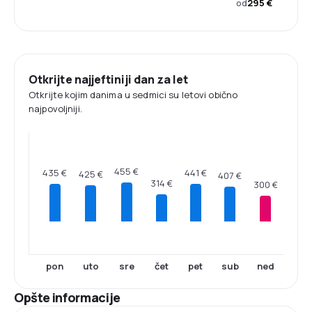
od
295 €
Otkrijte najjeftiniji dan za let
Otkrijte kojim danima u sedmici su letovi obično
najpovoljniji.
455 €
441 €
435 €
425 €
407 €
314 €
300 €
pon
uto
sre
čet
pet
sub
ned
Opšte informacije