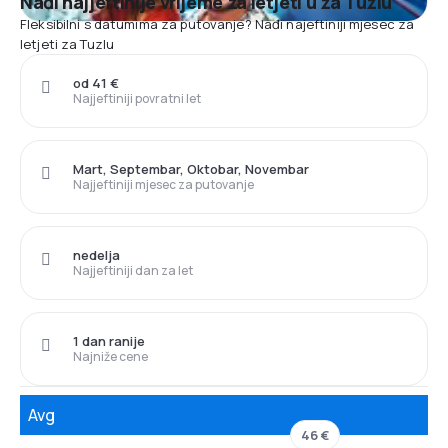
Nađi najjeftinije vrijeme za letjeti u za Tuzlu
Fleksibilni s datumima za putovanje? Nađi najeftiniji mjesec za
letjeti za Tuzlu
od 41 €
Najjeftiniji povratni let
Mart, Septembar, Oktobar, Novembar
Najjeftiniji mjesec za putovanje
nedelja
Najjeftiniji dan za let
1 dan ranije
Najniže cene
Avg
46 €