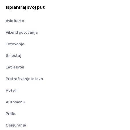
Isplaniraj svoj put
Avio karte
Vikend putovanja
Letovanje
Smeštaj
Let+Hotel
Pretraživanje letova
Hoteli
Automobili
Prilike
Osiguranje