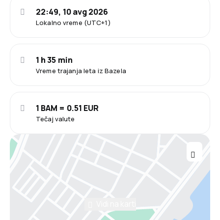
22:49, 10 avg 2026
Lokalno vreme (UTC+1)
1 h 35 min
Vreme trajanja leta iz Bazela
1 BAM = 0.51 EUR
Tečaj valute
Vidi na karti