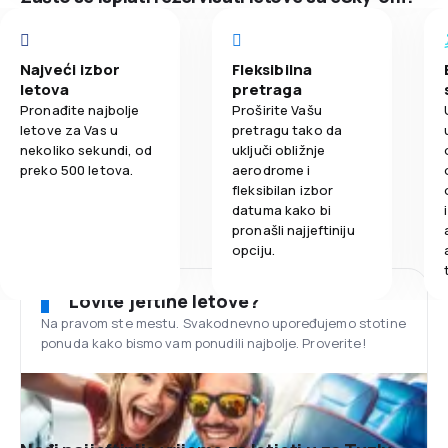
Najveći izbor
Fleksibilna
letova
pretraga
Pronađite najbolje
Proširite Vašu
letove za Vas u
pretragu tako da
nekoliko sekundi, od
uključi obližnje
preko 500 letova.
aerodrome i
fleksibilan izbor
datuma kako bi
pronašli najjeftiniju
opciju.
Lovite jeftine letove?
Na pravom ste mestu. Svakodnevno upoređujemo stotine
ponuda kako bismo vam ponudili najbolje. Proverite!