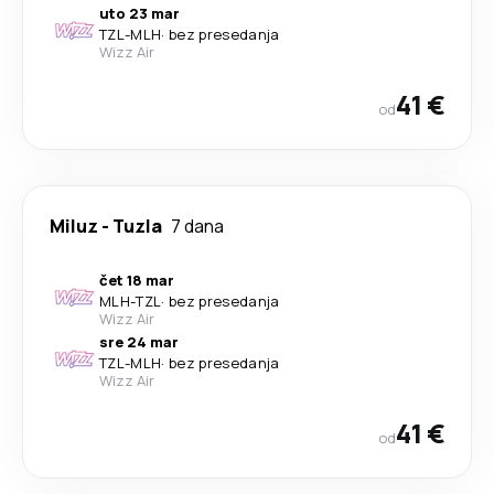
uto 23 mar
TZL
-
MLH
·
bez presedanja
Wizz Air
41 €
od
Miluz
-
Tuzla
7 dana
čet 18 mar
MLH
-
TZL
·
bez presedanja
Wizz Air
sre 24 mar
TZL
-
MLH
·
bez presedanja
Wizz Air
41 €
od