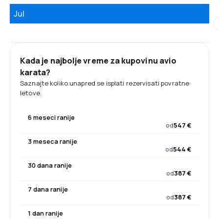
Jul
Kada je najbolje vreme za kupovinu avio
karata?
Saznajte koliko unapred se isplati rezervisati povratne
letove.
6 meseci ranije
od
547 €
3 meseca ranije
od
544 €
30 dana ranije
od
387 €
7 dana ranije
od
387 €
1 dan ranije