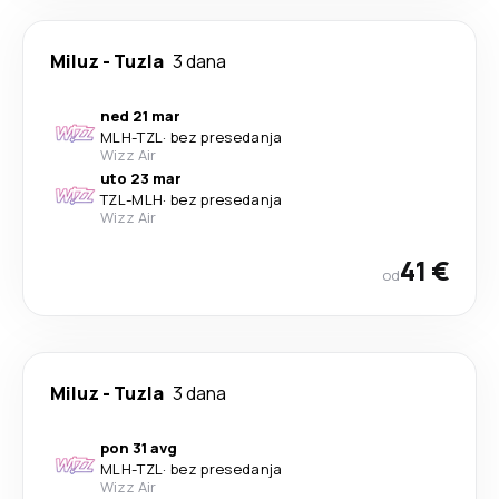
Miluz
-
Tuzla
3 dana
ned 21 mar
MLH
-
TZL
·
bez presedanja
Wizz Air
uto 23 mar
TZL
-
MLH
·
bez presedanja
Wizz Air
41 €
od
Miluz
-
Tuzla
3 dana
pon 31 avg
MLH
-
TZL
·
bez presedanja
Wizz Air