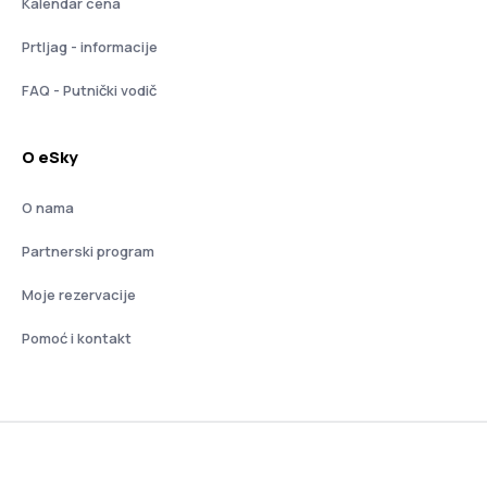
Kalendar cena
Prtljag - informacije
FAQ - Putnički vodič
O eSky
O nama
Partnerski program
Moje rezervacije
Pomoć i kontakt