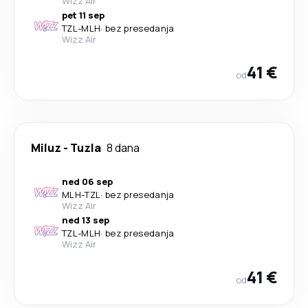
Wizz Air
pet 11 sep
TZL
-
MLH
·
bez presedanja
Wizz Air
41 €
od
Miluz
-
Tuzla
8 dana
ned 06 sep
MLH
-
TZL
·
bez presedanja
Wizz Air
ned 13 sep
TZL
-
MLH
·
bez presedanja
Wizz Air
41 €
od