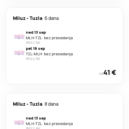
Miluz
-
Tuzla
6 dana
ned 13 sep
MLH
-
TZL
·
bez presedanja
Wizz Air
pet 18 sep
TZL
-
MLH
·
bez presedanja
Wizz Air
41 €
od
Miluz
-
Tuzla
8 dana
ned 13 sep
MLH
-
TZL
·
bez presedanja
Wizz Air