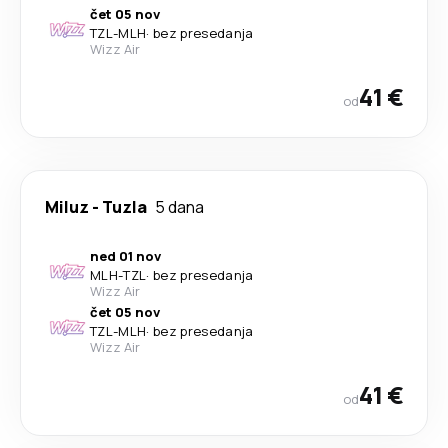
čet 05 nov
TZL
-
MLH
·
bez presedanja
Wizz Air
41 €
od
Miluz
-
Tuzla
5 dana
ned 01 nov
MLH
-
TZL
·
bez presedanja
Wizz Air
čet 05 nov
TZL
-
MLH
·
bez presedanja
Wizz Air
41 €
od