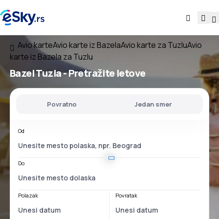
Avio karte
Avio karte iz Bazela
Avio karte za Tuzlu
Avio
karte iz Bazela za Tuzlu
Bazel Tuzla
- Pretražite letove
Povratno
Jedan smer
Od
Do
Polazak
Povratak