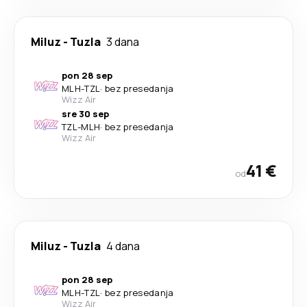
Miluz
-
Tuzla
3 dana
pon 28 sep
MLH
-
TZL
·
bez presedanja
Wizz Air
sre 30 sep
TZL
-
MLH
·
bez presedanja
Wizz Air
41 €
od
Miluz
-
Tuzla
4 dana
pon 28 sep
MLH
-
TZL
·
bez presedanja
Wizz Air