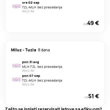
sre 02 sep
TZL
-
MLH
·
bez presedanja
Wizz Air
49 €
od
Miluz
-
Tuzla
8 dana
pon 31 avg
MLH
-
TZL
·
bez presedanja
Wizz Air
pon 07 sep
TZL
-
MLH
·
bez presedanja
Wizz Air
51 €
od
Zašto se isplati rezervisati letove sa eSky-om?