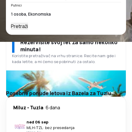
Putnici
Pretraži
Rezervišite svoj let za samo nekoliko
minuta!
Koristite pretraživač na vrhu stranice. Recite nam gde i
kada letite, a mi ćemo se pobrinuti za ostalo.
Posebne ponude letova iz Bazela za Tuzlu
Miluz
-
Tuzla
6 dana
ned 06 sep
MLH
-
TZL
·
bez presedanja