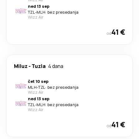
ned 13 sep
TZL
-
MLH
·
bez presedanja
Wizz Air
41 €
od
Miluz
-
Tuzla
4 dana
čet 10 sep
MLH
-
TZL
·
bez presedanja
Wizz Air
ned 13 sep
TZL
-
MLH
·
bez presedanja
Wizz Air
41 €
od