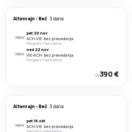
Altenrajn
-
Beč
3 dana
pet 20 nov
ACH
-
VIE
·
bez presedanja
People's Viennaline
ned 22 nov
VIE
-
ACH
·
bez presedanja
People's Viennaline
390 €
od
Altenrajn
-
Beč
3 dana
pet 16 okt
ACH
-
VIE
·
bez presedanja
People's Viennaline