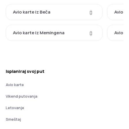
Avio karte iz Beča
Avio ka
Avio karte iz Memingena
Avio ka
Isplaniraj svoj put
Avio karte
Vikend putovanja
Letovanje
Smeštaj