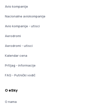
Avio kompanije
Nacionalne aviokompanije
Avio kompanije - utisci
Aerodromi
Aerodromi - utisci
Kalendar cena
Prtljag - informacije
FAQ - Putnički vodič
O eSky
O nama