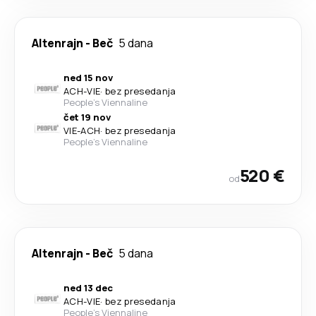
Altenrajn
-
Beč
5 dana
ned 15 nov
ACH
-
VIE
·
bez presedanja
People's Viennaline
čet 19 nov
VIE
-
ACH
·
bez presedanja
People's Viennaline
520 €
od
Altenrajn
-
Beč
5 dana
ned 13 dec
ACH
-
VIE
·
bez presedanja
People's Viennaline