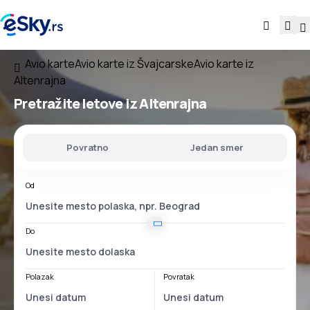
Avio karte
Avio karte iz Švajcarske
Avio karte iz
Altenrajna
Pretražite letove
iz Altenrajna
Povratno
Jedan smer
Od
Do
Polazak
Povratak