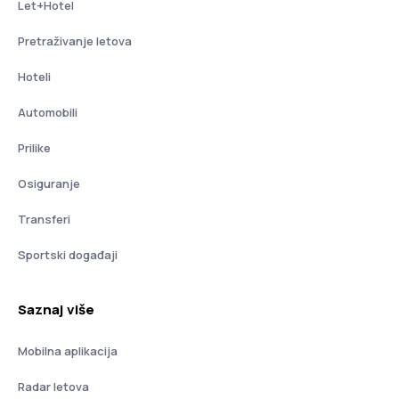
Let+Hotel
Pretraživanje letova
Hoteli
Automobili
Prilike
Osiguranje
Transferi
Sportski događaji
Saznaj više
Mobilna aplikacija
Radar letova