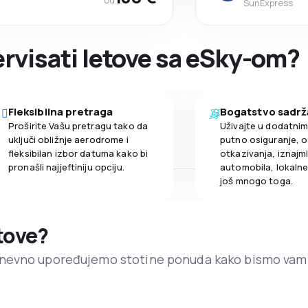
od
SunExpress
zervisati letove sa eSky-om?
Fleksibilna pretraga
Bogatstvo sadrž
Proširite Vašu pretragu tako da
Uživajte u dodatni
uključi obližnje aerodrome i
putno osiguranje, o
fleksibilan izbor datuma kako bi
otkazivanja, iznajml
pronašli najjeftiniju opciju.
automobila, lokalne 
još mnogo toga.
etove?
dnevno upoređujemo stotine ponuda kako bismo vam