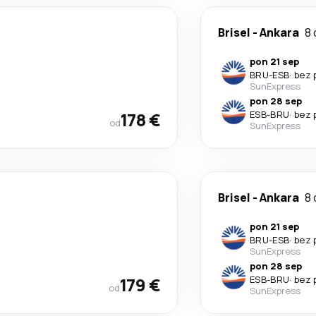
Brisel
-
Ankara
8 
pon 21 sep
BRU
-
ESB
·
bez 
SunExpress
pon 28 sep
178 €
ESB
-
BRU
·
bez 
od
SunExpress
Brisel
-
Ankara
8 
pon 21 sep
BRU
-
ESB
·
bez 
SunExpress
pon 28 sep
179 €
ESB
-
BRU
·
bez 
od
SunExpress