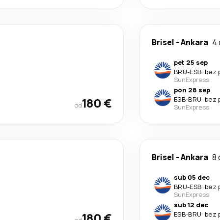
Brisel
-
Ankara
4
pet 25 sep
BRU
-
ESB
·
bez 
SunExpress
pon 28 sep
180 €
ESB
-
BRU
·
bez 
od
SunExpress
Brisel
-
Ankara
8 
sub 05 dec
BRU
-
ESB
·
bez 
SunExpress
sub 12 dec
180 €
ESB
-
BRU
·
bez 