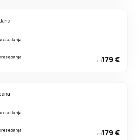
 dana
presedanja
presedanja
179 €
od
dana
presedanja
presedanja
179 €
od