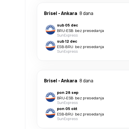
Brisel
-
Ankara
8 dana
sub 05 dec
BRU
-
ESB
·
bez presedanja
SunExpress
sub 12 dec
ESB
-
BRU
·
bez presedanja
SunExpress
Brisel
-
Ankara
8 dana
pon 28 sep
BRU
-
ESB
·
bez presedanja
SunExpress
pon 05 okt
ESB
-
BRU
·
bez presedanja
SunExpress