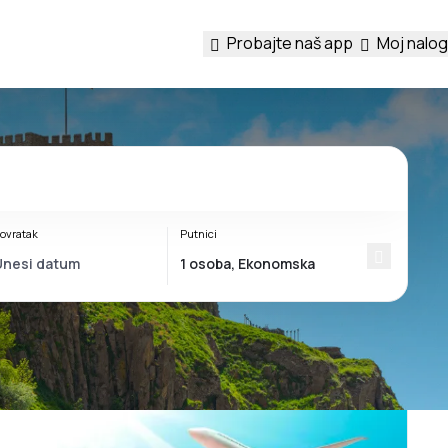
Probajte naš app
Moj nalog
ovratak
Putnici