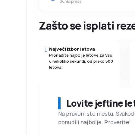
SunExpress
Zašto se isplati re
Najveći izbor letova
Pronađite najbolje letove za Vas
u nekoliko sekundi, od preko 500
letova.
Lovite jeftine l
Na pravom ste mestu. Svako
ponudili najbolje. Proverite!