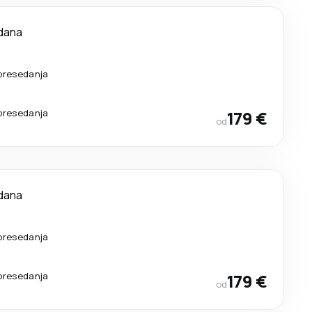
dana
presedanja
presedanja
179 €
od
dana
presedanja
presedanja
179 €
od