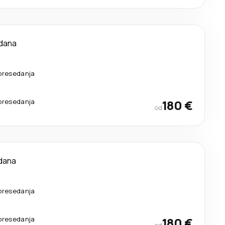
 dana
presedanja
presedanja
180 €
od
dana
presedanja
presedanja
180 €