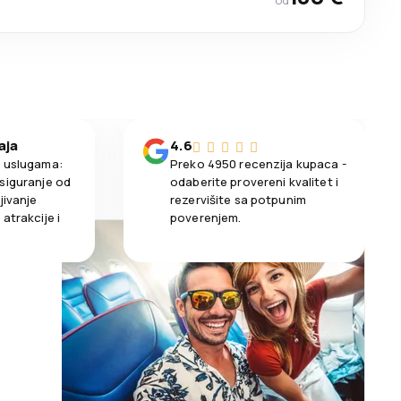
od
aja
4.6
m uslugama:
Preko 4950 recenzija kupaca -
siguranje od
odaberite provereni kvalitet i
jivanje
rezervišite sa potpunim
atrakcije i
poverenjem.