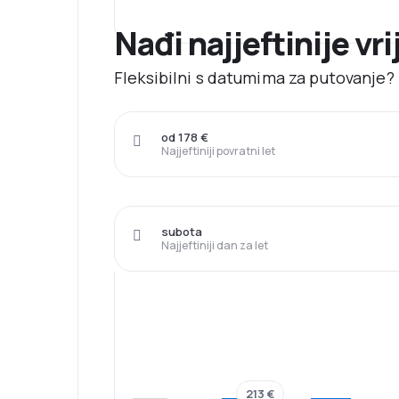
Nađi najjeftinije vr
Fleksibilni s datumima za putovanje? N
od 178 €
Najjeftiniji povratni let
subota
Najjeftiniji dan za let
213 €