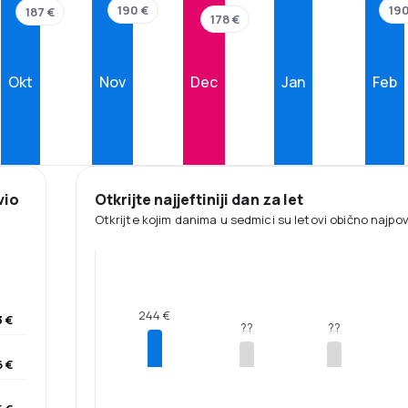
190 €
190
187 €
178 €
Okt
Nov
Dec
Jan
Feb
vio
Otkrijte najjeftiniji dan za let
Otkrijte kojim danima u sedmici su letovi obično najpovol
244 €
3 €
??
??
 €