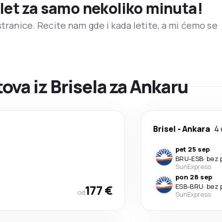
 let za samo nekoliko minuta!
stranice. Recite nam gde i kada letite, a mi ćemo se
va iz Brisela za Ankaru
Brisel
-
Ankara
4
pet 25 sep
BRU
-
ESB
·
bez 
SunExpress
pon 28 sep
177 €
ESB
-
BRU
·
bez 
od
SunExpress