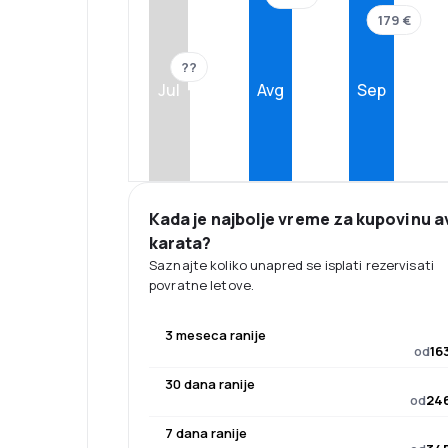
179 €
??
Jul
Avg
Sep
Kada je najbolje vreme za kupovinu a
karata?
Saznajte koliko unapred se isplati rezervisati
povratne letove.
3 meseca ranije
od
16
30 dana ranije
od
246
7 dana ranije