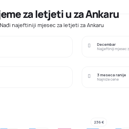
ijeme za letjeti u za Ankaru
ađi najeftiniji mjesec za letjeti za Ankaru
Decembar
Najjeftiniji mjesec
3 meseca ranije
Najniže cene
236 €