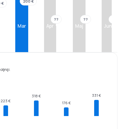
200 €
 €
??
??
??
Mar
Apr
Maj
Jun
jniji.
331 €
318 €
223 €
176 €