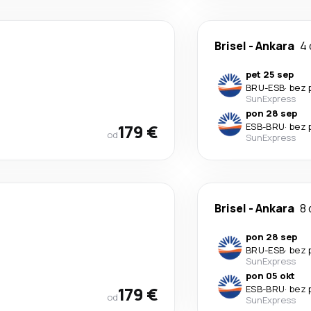
Brisel
-
Ankara
4
pet 25 sep
BRU
-
ESB
·
bez 
SunExpress
pon 28 sep
179 €
ESB
-
BRU
·
bez 
od
SunExpress
Brisel
-
Ankara
8 
pon 28 sep
BRU
-
ESB
·
bez 
SunExpress
pon 05 okt
179 €
ESB
-
BRU
·
bez 
od
SunExpress