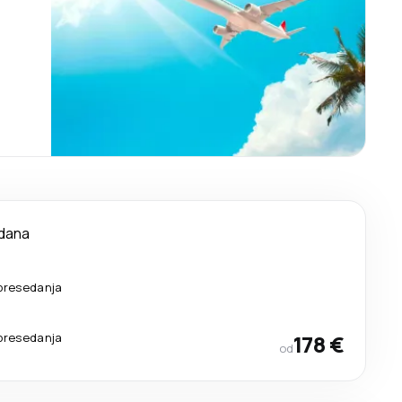
 dana
presedanja
presedanja
178 €
od