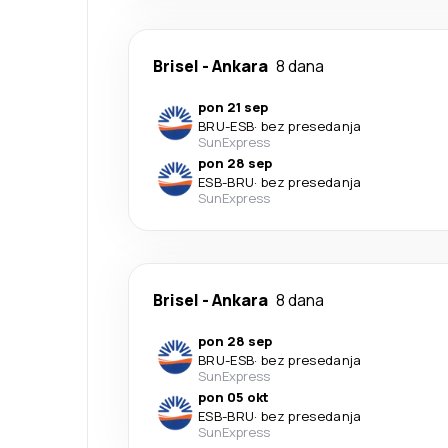
Brisel
-
Ankara
8 dana
pon 21 sep
BRU
-
ESB
·
bez presedanja
SunExpress
pon 28 sep
ESB
-
BRU
·
bez presedanja
SunExpress
Brisel
-
Ankara
8 dana
pon 28 sep
BRU
-
ESB
·
bez presedanja
SunExpress
pon 05 okt
ESB
-
BRU
·
bez presedanja
SunExpress