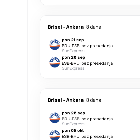
Brisel
-
Ankara
8 dana
pon 21 sep
BRU
-
ESB
·
bez presedanja
SunExpress
pon 28 sep
ESB
-
BRU
·
bez presedanja
SunExpress
Brisel
-
Ankara
8 dana
pon 28 sep
BRU
-
ESB
·
bez presedanja
SunExpress
pon 05 okt
ESB
-
BRU
·
bez presedanja