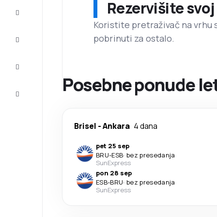
Rezervišite svoj
Prilike
Koristite pretraživač na vrhu 
pobrinuti za ostalo.
Dovršite
putovanje
Inspiracija
i saveti
Posebne ponude leto
Korisnička
služba
Brisel
-
Ankara
4 dana
pet 25 sep
BRU
-
ESB
·
bez presedanja
SunExpress
pon 28 sep
ESB
-
BRU
·
bez presedanja
SunExpress