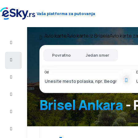
Vaša platforma za putovanja
Avio karte
Avio karte iz Brisela
Avio karte z
Let+Hotel
Povratno
Jedan smer
Avio
karte
Od
D
Letovanje
Last
minute
Brisel Ankara
- 
Vikend
putovanja
Smeštaj