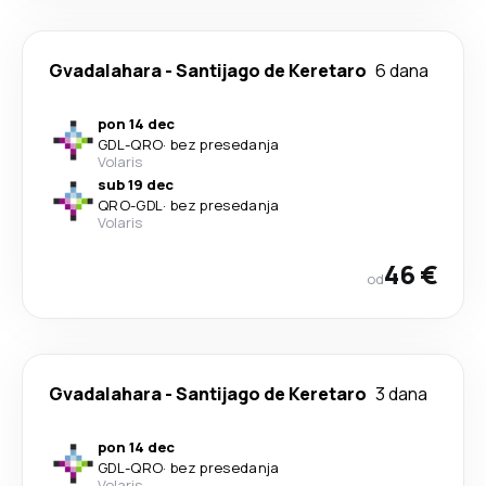
Gvadalahara
-
Santijago de Keretaro
6 dana
pon 14 dec
GDL
-
QRO
·
bez presedanja
Volaris
sub 19 dec
QRO
-
GDL
·
bez presedanja
Volaris
46 €
od
Gvadalahara
-
Santijago de Keretaro
3 dana
pon 14 dec
GDL
-
QRO
·
bez presedanja
Volaris