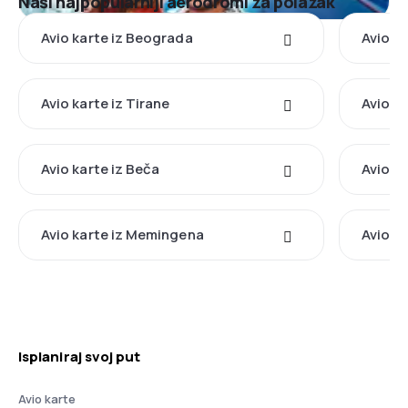
Naši najpopularniji aerodromi za polazak
Avio karte iz Beograda
Avio ka
Avio karte iz Tirane
Avio k
Avio karte iz Beča
Avio ka
Avio karte iz Memingena
Avio ka
Isplaniraj svoj put
Avio karte