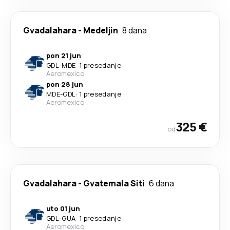
Gvadalahara
-
Medeljin
8 dana
pon 21 jun
GDL
-
MDE
·
1 presedanje
Aeromexico
pon 28 jun
MDE
-
GDL
·
1 presedanje
Aeromexico
325 €
od
Gvadalahara
-
Gvatemala Siti
6 dana
uto 01 jun
GDL
-
GUA
·
1 presedanje
Aeromexico