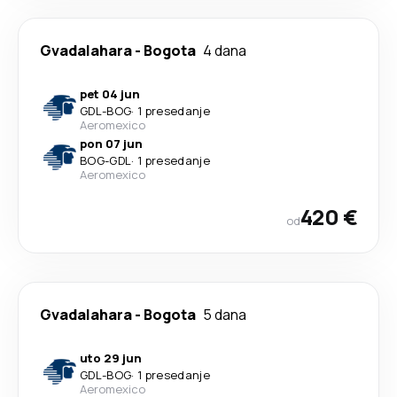
Gvadalahara
-
Bogota
4 dana
pet 04 jun
GDL
-
BOG
·
1 presedanje
Aeromexico
pon 07 jun
BOG
-
GDL
·
1 presedanje
Aeromexico
420 €
od
Gvadalahara
-
Bogota
5 dana
uto 29 jun
GDL
-
BOG
·
1 presedanje
Aeromexico