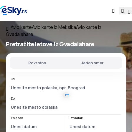
Avio karte
Avio karte iz Meksika
Avio karte iz
Gvadalahare
Pretražite letove
iz Gvadalahare
Povratno
Jedan smer
Od
Do
Polazak
Povratak