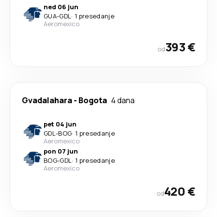
ned 06 jun
GUA
-
GDL
·
1 presedanje
Aeromexico
393 €
od
Gvadalahara
-
Bogota
4 dana
pet 04 jun
GDL
-
BOG
·
1 presedanje
Aeromexico
pon 07 jun
BOG
-
GDL
·
1 presedanje
Aeromexico
420 €
od