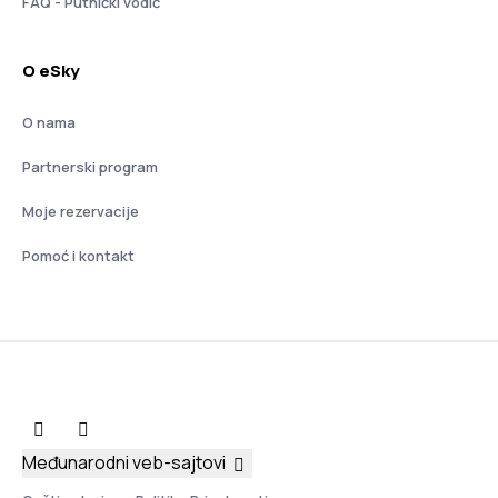
FAQ - Putnički vodič
O eSky
O nama
Partnerski program
Moje rezervacije
Pomoć i kontakt
Međunarodni veb-sajtovi