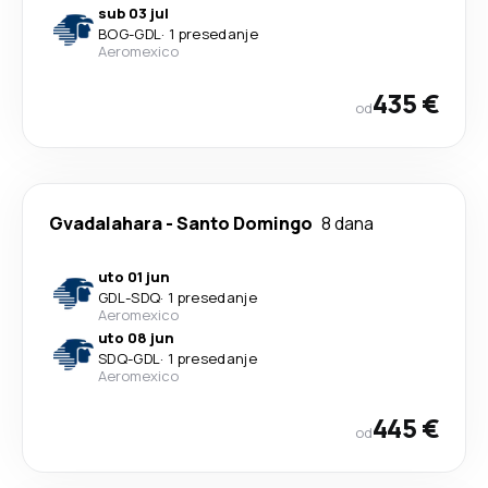
sub 03 jul
BOG
-
GDL
·
1 presedanje
Aeromexico
435 €
od
Gvadalahara
-
Santo Domingo
8 dana
uto 01 jun
GDL
-
SDQ
·
1 presedanje
Aeromexico
uto 08 jun
SDQ
-
GDL
·
1 presedanje
Aeromexico
445 €
od