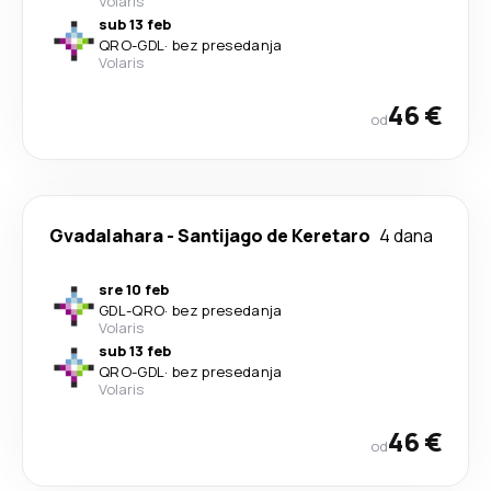
Volaris
sub 13 feb
QRO
-
GDL
·
bez presedanja
Volaris
46 €
od
Gvadalahara
-
Santijago de Keretaro
4 dana
sre 10 feb
GDL
-
QRO
·
bez presedanja
Volaris
sub 13 feb
QRO
-
GDL
·
bez presedanja
Volaris
46 €
od