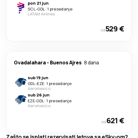
pon 21 jun
SCL
-
GDL
·
1 presedanje
LATAM Airlines
529 €
od
Gvadalahara
-
Buenos Ajres
8 dana
sub 19 jun
GDL
-
EZE
·
1 presedanje
Aeromexico
sub 26 jun
EZE
-
GDL
·
1 presedanje
Aeromexico
621 €
od
Zašto se isplati rezervisati letove sa eSky-om?