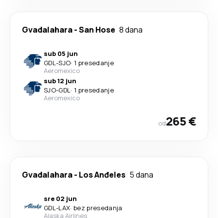
Gvadalahara
-
San Hose
8 dana
sub 05 jun
GDL
-
SJO
·
1 presedanje
Aeromexico
sub 12 jun
SJO
-
GDL
·
1 presedanje
Aeromexico
265 €
od
Gvadalahara
-
Los Anđeles
5 dana
sre 02 jun
GDL
-
LAX
·
bez presedanja
Alaska Airlines