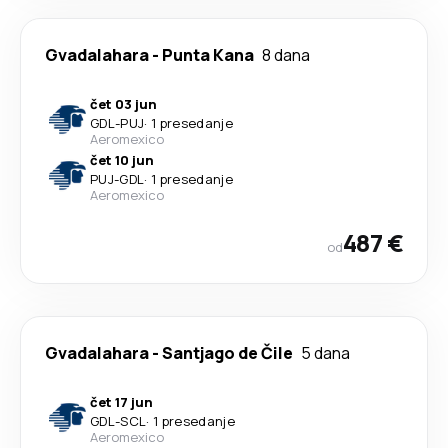
Gvadalahara
-
Punta Kana
8 dana
čet 03 jun
GDL
-
PUJ
·
1 presedanje
Aeromexico
čet 10 jun
PUJ
-
GDL
·
1 presedanje
Aeromexico
487 €
od
Gvadalahara
-
Santjago de Čile
5 dana
čet 17 jun
GDL
-
SCL
·
1 presedanje
Aeromexico