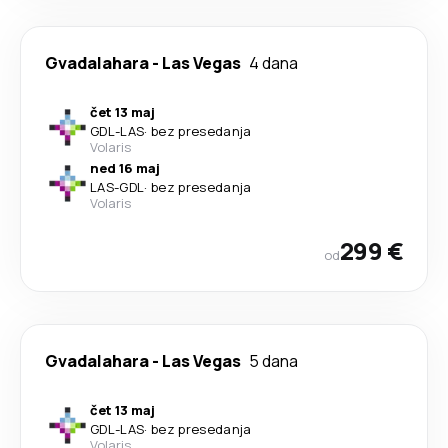
Gvadalahara
-
Las Vegas
4 dana
čet 13 maj
GDL
-
LAS
·
bez presedanja
Volaris
ned 16 maj
LAS
-
GDL
·
bez presedanja
Volaris
299 €
od
Gvadalahara
-
Las Vegas
5 dana
čet 13 maj
GDL
-
LAS
·
bez presedanja
Volaris