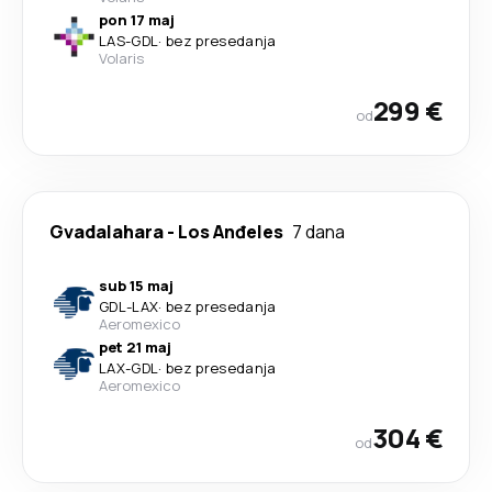
pon 17 maj
LAS
-
GDL
·
bez presedanja
Volaris
299 €
od
Gvadalahara
-
Los Anđeles
7 dana
sub 15 maj
GDL
-
LAX
·
bez presedanja
Aeromexico
pet 21 maj
LAX
-
GDL
·
bez presedanja
Aeromexico
304 €
od