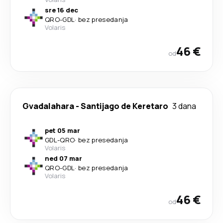
sre 16 dec
QRO
-
GDL
·
bez presedanja
Volaris
46 €
od
Gvadalahara
-
Santijago de Keretaro
3 dana
pet 05 mar
GDL
-
QRO
·
bez presedanja
Volaris
ned 07 mar
QRO
-
GDL
·
bez presedanja
Volaris
46 €
od