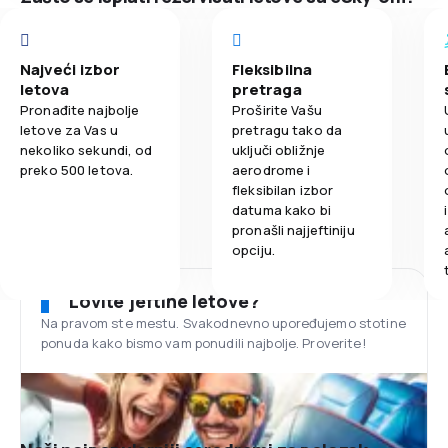
Najveći izbor
Fleksibilna
letova
pretraga
Pronađite najbolje
Proširite Vašu
letove za Vas u
pretragu tako da
nekoliko sekundi, od
uključi obližnje
preko 500 letova.
aerodrome i
fleksibilan izbor
datuma kako bi
pronašli najjeftiniju
opciju.
Lovite jeftine letove?
Na pravom ste mestu. Svakodnevno upoređujemo stotine
ponuda kako bismo vam ponudili najbolje. Proverite!