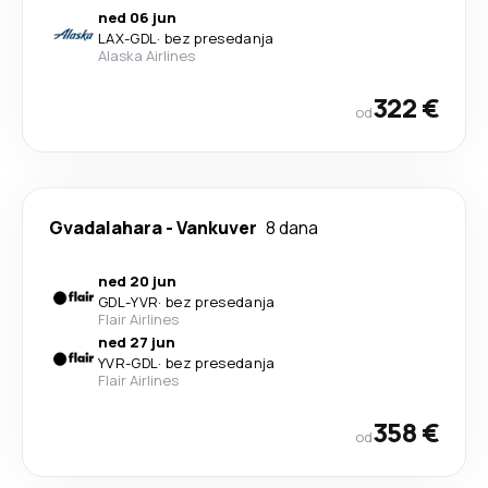
ned 06 jun
LAX
-
GDL
·
bez presedanja
Alaska Airlines
322 €
od
Gvadalahara
-
Vankuver
8 dana
ned 20 jun
GDL
-
YVR
·
bez presedanja
Flair Airlines
ned 27 jun
YVR
-
GDL
·
bez presedanja
Flair Airlines
358 €
od