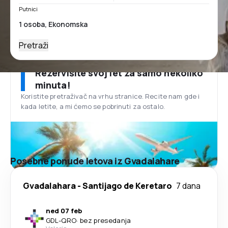
Putnici
Pretraži
Rezervišite svoj let za samo nekoliko
minuta!
Koristite pretraživač na vrhu stranice. Recite nam gde i
kada letite, a mi ćemo se pobrinuti za ostalo.
Posebne ponude letova iz Gvadalahare
Gvadalahara
-
Santijago de Keretaro
7 dana
ned 07 feb
GDL
-
QRO
·
bez presedanja