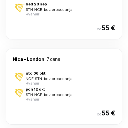
ned 20 sep
STN
-
NCE
·
bez presedanja
Ryanair
55 €
od
Nica
-
London
7 dana
uto 06 okt
NCE
-
STN
·
bez presedanja
Ryanair
pon 12 okt
STN
-
NCE
·
bez presedanja
Ryanair
55 €
od