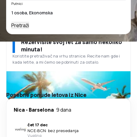
Putnici
Pretraži
Rezervišite svoj let za samo nekoliko
minuta!
Koristite pretraživač na vrhu stranice. Recite nam gde i
kada letite, a mi ćemo se pobrinuti za ostalo.
Posebne ponude letova iz Nice
Nica
-
Barselona
9 dana
čet 17 dec
NCE
-
BCN
·
bez presedanja
Vueling