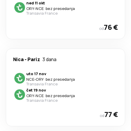
ned 11 okt
ORY
-
NCE
·
bez presedanja
Transavia France
76 €
od
Nica
-
Pariz
3 dana
uto 17 nov
NCE
-
ORY
·
bez presedanja
Transavia France
čet 19 nov
ORY
-
NCE
·
bez presedanja
Transavia France
77 €
od