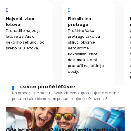
Najveći izbor
Fleksibilna
letova
pretraga
Pronađite najbolje
Proširite Vašu
letove za Vas u
pretragu tako da
nekoliko sekundi, od
uključi obližnje
preko 500 letova.
aerodrome i
fleksibilan izbor
datuma kako bi
pronašli najjeftiniju
opciju.
Lovite jeftine letove?
Na pravom ste mestu. Svakodnevno upoređujemo stotine
ponuda kako bismo vam ponudili najbolje. Proverite!
Gde letjeti iz Nice? Najpopularnije destinacije