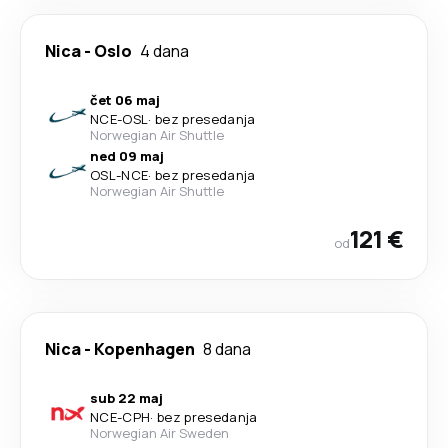
Nica
-
Oslo
4 dana
čet 06 maj
NCE
-
OSL
·
bez presedanja
Norwegian Air Shuttle
ned 09 maj
OSL
-
NCE
·
bez presedanja
Norwegian Air Shuttle
121 €
od
Nica
-
Kopenhagen
8 dana
sub 22 maj
NCE
-
CPH
·
bez presedanja
Norwegian Air Sweden