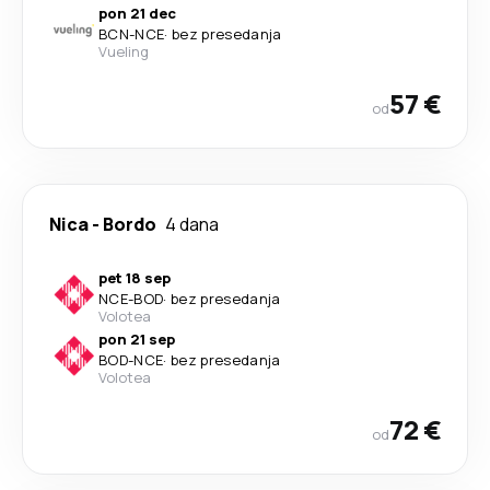
pon 21 dec
BCN
-
NCE
·
bez presedanja
Vueling
57 €
od
Nica
-
Bordo
4 dana
pet 18 sep
NCE
-
BOD
·
bez presedanja
Volotea
pon 21 sep
BOD
-
NCE
·
bez presedanja
Volotea
72 €
od