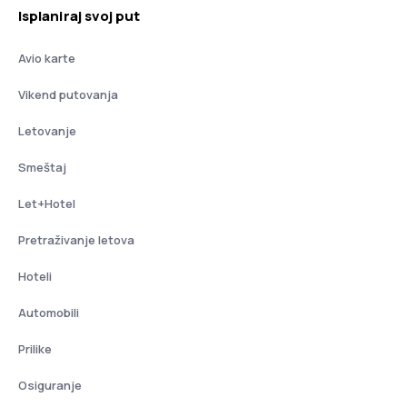
Isplaniraj svoj put
Avio karte
Vikend putovanja
Letovanje
Smeštaj
Let+Hotel
Pretraživanje letova
Hoteli
Automobili
Prilike
Osiguranje