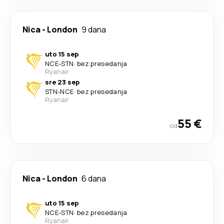
Nica
-
London
9 dana
uto 15 sep
NCE
-
STN
·
bez presedanja
Ryanair
sre 23 sep
STN
-
NCE
·
bez presedanja
Ryanair
55 €
od
Nica
-
London
6 dana
uto 15 sep
NCE
-
STN
·
bez presedanja
Ryanair