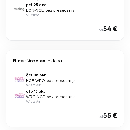
pet 25 dec
BCN
-
NCE
·
bez presedanja
Vueling
54 €
od
Nica
-
Vroclav
6 dana
čet 08 okt
NCE
-
WRO
·
bez presedanja
Wizz Air
uto 13 okt
WRO
-
NCE
·
bez presedanja
Wizz Air
55 €
od