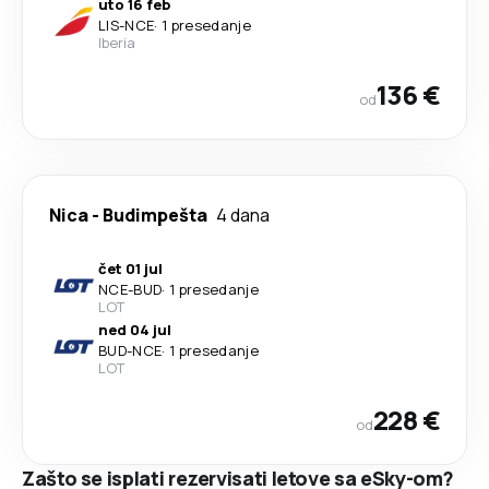
uto 16 feb
LIS
-
NCE
·
1 presedanje
Iberia
136 €
od
Nica
-
Budimpešta
4 dana
čet 01 jul
NCE
-
BUD
·
1 presedanje
LOT
ned 04 jul
BUD
-
NCE
·
1 presedanje
LOT
228 €
od
Zašto se isplati rezervisati letove sa eSky-om?