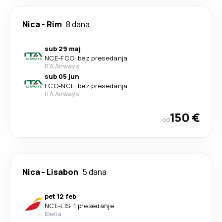
Nica
-
Rim
8 dana
sub 29 maj
NCE
-
FCO
·
bez presedanja
ITA Airways
sub 05 jun
FCO
-
NCE
·
bez presedanja
ITA Airways
150 €
od
Nica
-
Lisabon
5 dana
pet 12 feb
NCE
-
LIS
·
1 presedanje
Iberia