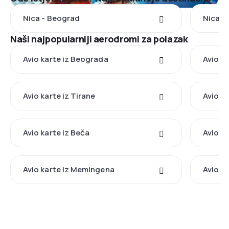
Nica - Beograd
Nica -
Naši najpopularniji aerodromi za polazak
Avio karte iz Beograda
Avio ka
Avio karte iz Tirane
Avio k
Avio karte iz Beča
Avio ka
Avio karte iz Memingena
Avio ka