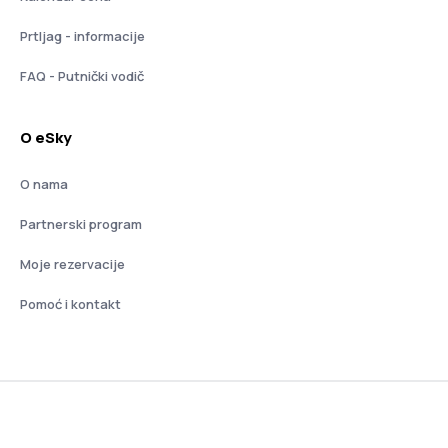
Prtljag - informacije
FAQ - Putnički vodič
O eSky
O nama
Partnerski program
Moje rezervacije
Pomoć i kontakt