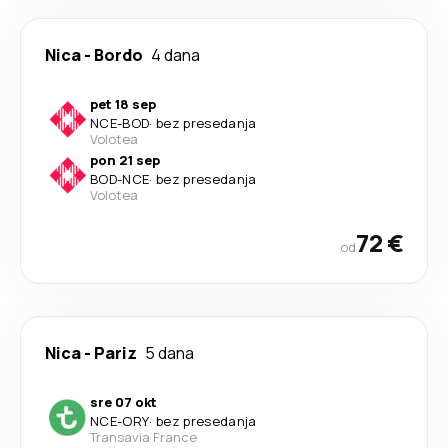
Nica
-
Bordo
4 dana
pet 18 sep
NCE
-
BOD
·
bez presedanja
Volotea
pon 21 sep
BOD
-
NCE
·
bez presedanja
Volotea
72 €
od
Nica
-
Pariz
5 dana
sre 07 okt
NCE
-
ORY
·
bez presedanja
Transavia France