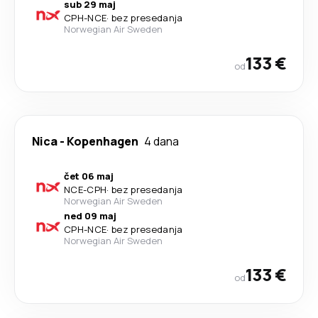
sub 29 maj
CPH
-
NCE
·
bez presedanja
Norwegian Air Sweden
133 €
od
Nica
-
Kopenhagen
4 dana
čet 06 maj
NCE
-
CPH
·
bez presedanja
Norwegian Air Sweden
ned 09 maj
CPH
-
NCE
·
bez presedanja
Norwegian Air Sweden
133 €
od