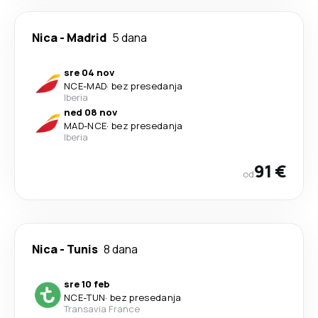
Nica
-
Madrid
5 dana
sre 04 nov
NCE
-
MAD
·
bez presedanja
Iberia
ned 08 nov
MAD
-
NCE
·
bez presedanja
Iberia
91 €
od
Nica
-
Tunis
8 dana
sre 10 feb
NCE
-
TUN
·
bez presedanja
Transavia France