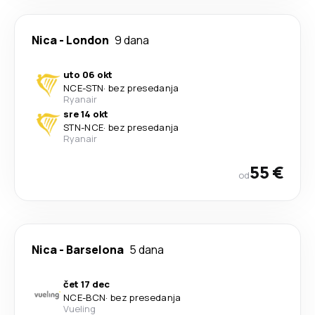
Nica
-
London
9 dana
uto 06 okt
NCE
-
STN
·
bez presedanja
Ryanair
sre 14 okt
STN
-
NCE
·
bez presedanja
Ryanair
55 €
od
Nica
-
Barselona
5 dana
čet 17 dec
NCE
-
BCN
·
bez presedanja
Vueling