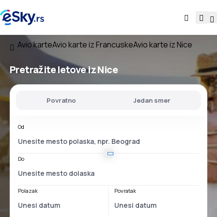
Avio karte
Avio karte iz Francuske
Avio karte iz Nice
Pretražite letove
iz Nice
Povratno
Jedan smer
Od
Do
Polazak
Povratak