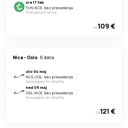
sre 17 feb
TUN
-
NCE
·
bez presedanja
Transavia France
109 €
od
Nica
-
Oslo
6 dana
uto 04 maj
NCE
-
OSL
·
bez presedanja
Norwegian Air Shuttle
ned 09 maj
OSL
-
NCE
·
bez presedanja
Norwegian Air Shuttle
121 €
od