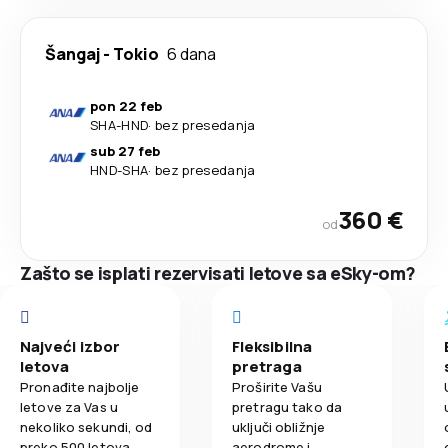
Šangaj
-
Tokio
6 dana
pon 22 feb
SHA
-
HND
·
bez presedanja
sub 27 feb
HND
-
SHA
·
bez presedanja
360 €
od
Zašto se isplati rezervisati letove sa eSky-om?
Najveći izbor
Fleksibilna
letova
pretraga
Pronađite najbolje
Proširite Vašu
letove za Vas u
pretragu tako da
nekoliko sekundi, od
uključi obližnje
preko 500 letova.
aerodrome i