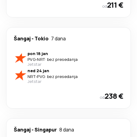
211 €
od
Šangaj
-
Tokio
7 dana
pon 18 jan
PVG
-
NRT
·
bez presedanja
Jetstar
ned 24 jan
NRT
-
PVG
·
bez presedanja
Jetstar
238 €
od
Šangaj
-
Singapur
8 dana