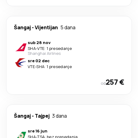
Šangaj
-
Vijentijan
5 dana
sub 28 nov
SHA
-
VTE
·
1 presedanje
Shanghai Airlines
sre 02 dec
VTE
-
SHA
·
1 presedanje
257 €
od
Šangaj
-
Tajpej
3 dana
sre 16 jun
SHA
-
TSA
·
bez presedanja