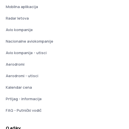
Mobilna aplikacija
Radar letova
Avio kompanije
Nacionalne aviokompanije
Avio kompanije - utisci
Aerodromi
Aerodromi - utisci
Kalendar cena
Prtljag - informacije
FAQ - Putnički vodič
O eSky