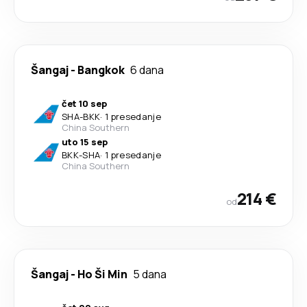
Šangaj
-
Bangkok
6 dana
čet 10 sep
SHA
-
BKK
·
1 presedanje
China Southern
uto 15 sep
BKK
-
SHA
·
1 presedanje
China Southern
214 €
od
Šangaj
-
Ho Ši Min
5 dana