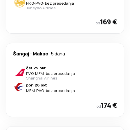
HKG
-
PVG
·
bez presedanja
Juneyao Airlines
169 €
od
Šangaj
-
Makao
5 dana
čet 22 okt
PVG
-
MFM
·
bez presedanja
Shanghai Airlines
pon 26 okt
MFM
-
PVG
·
bez presedanja
174 €
od