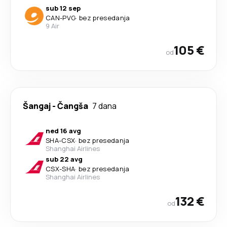
sub 12 sep
CAN
-
PVG
·
bez presedanja
9 Air
105 €
od
Šangaj
-
Čangša
7 dana
ned 16 avg
SHA
-
CSX
·
bez presedanja
Shanghai Airlines
sub 22 avg
CSX
-
SHA
·
bez presedanja
Shanghai Airlines
132 €
od