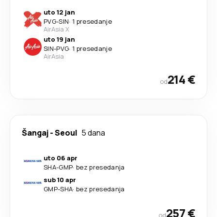
uto 12 jan
PVG
-
SIN
·
1 presedanje
AirAsia X
uto 19 jan
SIN
-
PVG
·
1 presedanje
AirAsia
214 €
od
Šangaj
-
Seoul
5 dana
uto 06 apr
SHA
-
GMP
·
bez presedanja
sub 10 apr
GMP
-
SHA
·
bez presedanja
257 €
od