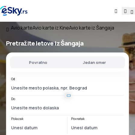
Avio karte
Avio karte iz Kine
Avio karte iz Šangaja
Pretražite letove
iz Šangaja
Povratno
Jedan smer
Od
Do
Polazak
Povratak