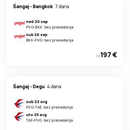
Šangaj
-
Bangkok
7 dana
ned 20 sep
PVG
-
BKK
·
bez presedanja
sub 26 sep
BKK
-
PVG
·
bez presedanja
197 €
od
Šangaj
-
Degu
4 dana
sub 22 avg
PVG
-
TAE
·
bez presedanja
uto 25 avg
TAE
-
PVG
·
bez presedanja