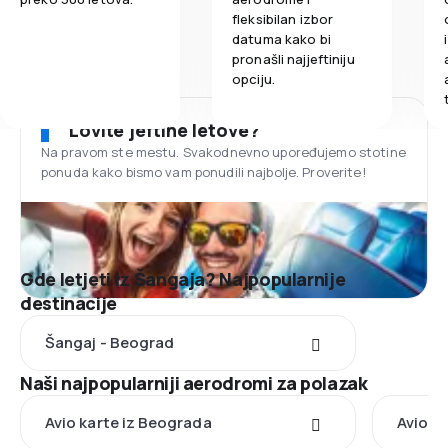
fleksibilan izbor
datuma kako bi
pronašli najjeftiniju
opciju.
Lovite jeftine letove?
Na pravom ste mestu. Svakodnevno upoređujemo stotine
ponuda kako bismo vam ponudili najbolje. Proverite!
Gde letjeti iz Šangaja? Najpopularnije
destinacije
Šangaj - Beograd
Naši najpopularniji aerodromi za polazak
Avio karte iz Beograda
Avio ka