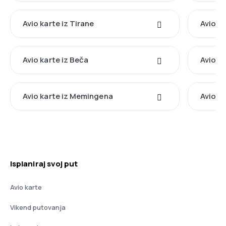
Avio karte iz Tirane
Avio k
Avio karte iz Beča
Avio ka
Avio karte iz Memingena
Avio ka
Isplaniraj svoj put
Avio karte
Vikend putovanja