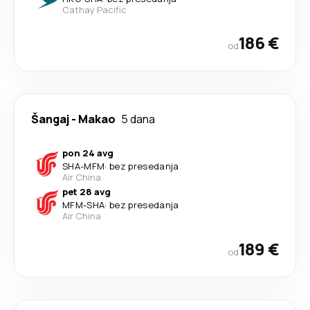
Cathay Pacific
186 €
od
Šangaj
-
Makao
5 dana
pon 24 avg
SHA
-
MFM
·
bez presedanja
Air China
pet 28 avg
MFM
-
SHA
·
bez presedanja
Air China
189 €
od