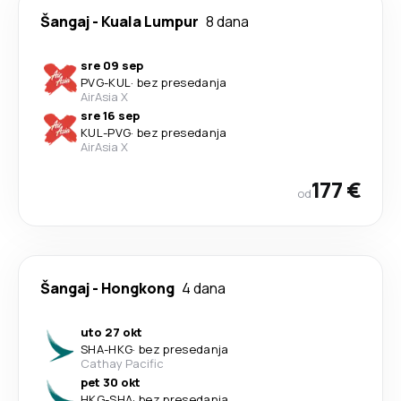
Šangaj
-
Kuala Lumpur
8 dana
sre 09 sep
PVG
-
KUL
·
bez presedanja
AirAsia X
sre 16 sep
KUL
-
PVG
·
bez presedanja
AirAsia X
177 €
od
Šangaj
-
Hongkong
4 dana
uto 27 okt
SHA
-
HKG
·
bez presedanja
Cathay Pacific
pet 30 okt
HKG
-
SHA
·
bez presedanja