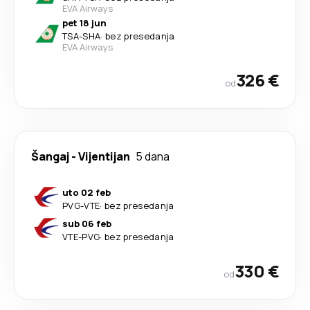
EVA Airways
pet 18 jun
TSA
-
SHA
·
bez presedanja
EVA Airways
326 €
od
Šangaj
-
Vijentijan
5 dana
uto 02 feb
PVG
-
VTE
·
bez presedanja
sub 06 feb
VTE
-
PVG
·
bez presedanja
330 €
od