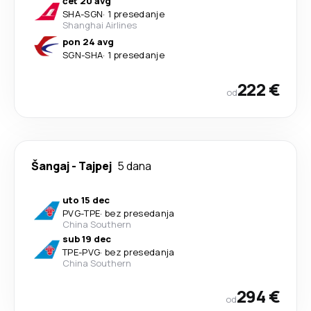
čet 20 avg
SHA
-
SGN
·
1 presedanje
Shanghai Airlines
pon 24 avg
SGN
-
SHA
·
1 presedanje
222 €
od
Šangaj
-
Tajpej
5 dana
uto 15 dec
PVG
-
TPE
·
bez presedanja
China Southern
sub 19 dec
TPE
-
PVG
·
bez presedanja
China Southern
294 €
od