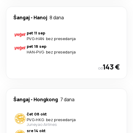
Šangaj
-
Hanoj
8 dana
pet 11 sep
PVG
-
HAN
·
bez presedanja
pet 18 sep
HAN
-
PVG
·
bez presedanja
143 €
od
Šangaj
-
Hongkong
7 dana
čet 08 okt
PVG
-
HKG
·
bez presedanja
Juneyao Airlines
sre 14 okt