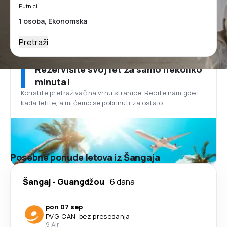
Putnici
Pretraži
Rezervišite svoj let za samo nekoliko
minuta!
Koristite pretraživač na vrhu stranice. Recite nam gde i
kada letite, a mi ćemo se pobrinuti za ostalo.
Posebne ponude letova iz Šangaja
Šangaj
-
Guangdžou
6 dana
pon 07 sep
PVG
-
CAN
·
bez presedanja
9 Air