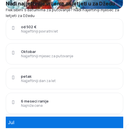
Nađi najjeftinije vrijeme za letjeti u za Džedu
Fleksibilni s datumima za putovanje? Nađi najeftiniji mjesec za
letjeti za Džedu
od 502 €
Najjeftiniji povratni let
Oktobar
Najjeftiniji mjesec za putovanje
petak
Najjeftiniji dan za let
6 meseci ranije
Najniže cene
Jul