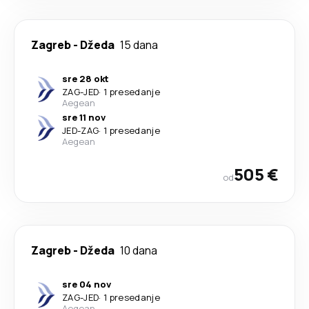
Zagreb
-
Džeda
15 dana
sre 28 okt
ZAG
-
JED
·
1 presedanje
Aegean
sre 11 nov
JED
-
ZAG
·
1 presedanje
Aegean
505 €
od
Zagreb
-
Džeda
10 dana
sre 04 nov
ZAG
-
JED
·
1 presedanje
Aegean