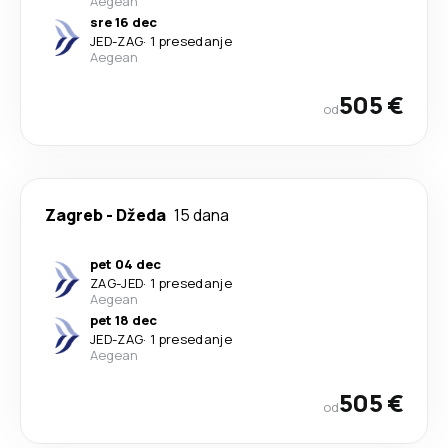
Aegean
sre 16 dec
JED
-
ZAG
·
1 presedanje
Aegean
505 €
od
Zagreb
-
Džeda
15 dana
pet 04 dec
ZAG
-
JED
·
1 presedanje
Aegean
pet 18 dec
JED
-
ZAG
·
1 presedanje
Aegean
505 €
od