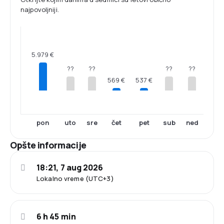
najpovoljniji.
5.979 €
??
??
??
??
569 €
537 €
pon
uto
sre
čet
pet
sub
ned
Opšte informacije
18:21, 7 aug 2026
Lokalno vreme (UTC+3)
6 h 45 min