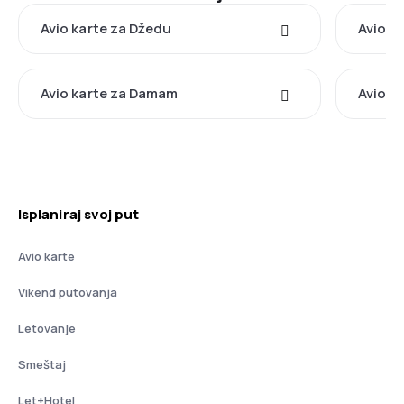
Avio karte za Džedu
Avio ka
Avio karte za Damam
Avio ka
Isplaniraj svoj put
Avio karte
Vikend putovanja
Letovanje
Smeštaj
Let+Hotel