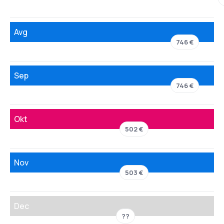
Avg
746 €
Sep
746 €
Okt
502 €
Nov
503 €
Dec
??