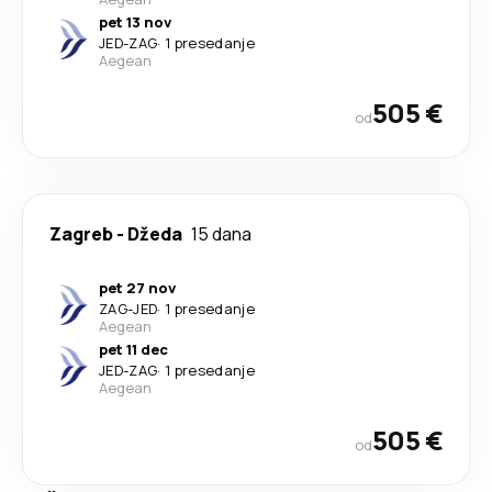
pet 13 nov
JED
-
ZAG
·
1 presedanje
Aegean
505 €
od
Zagreb
-
Džeda
15 dana
pet 27 nov
ZAG
-
JED
·
1 presedanje
Aegean
pet 11 dec
JED
-
ZAG
·
1 presedanje
Aegean
505 €
od