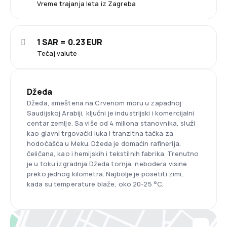
Vreme trajanja leta iz Zagreba
1 SAR = 0.23 EUR
Tečaj valute
Džeda
Džeda, smeštena na Crvenom moru u zapadnoj
Saudijskoj Arabiji, ključni je industrijski i komercijalni
centar zemlje. Sa više od 4 miliona stanovnika, služi
kao glavni trgovački luka i tranzitna tačka za
hodočašća u Meku. Džeda je domaćin rafinerija,
čeličana, kao i hemijskih i tekstilnih fabrika. Trenutno
je u toku izgradnja Džeda tornja, nebodera visine
preko jednog kilometra. Najbolje je posetiti zimi,
kada su temperature blaže, oko 20-25 °C.