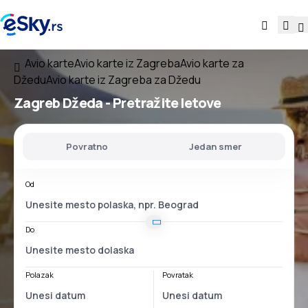
Avio karte
Avio karte iz Zagreba
Avio karte za
Džedu
Avio karte iz Zagreba za Džedu
Zagreb Džeda
- Pretražite letove
Povratno
Jedan smer
Od
Do
Polazak
Povratak