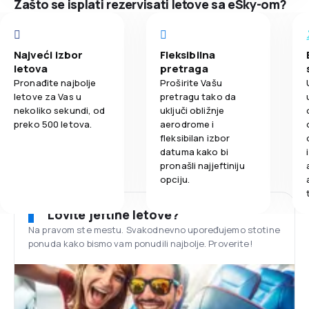
Zašto se isplati rezervisati letove sa eSky-om?
Najveći izbor
Fleksibilna
letova
pretraga
Pronađite najbolje
Proširite Vašu
letove za Vas u
pretragu tako da
nekoliko sekundi, od
uključi obližnje
preko 500 letova.
aerodrome i
fleksibilan izbor
datuma kako bi
pronašli najjeftiniju
opciju.
Lovite jeftine letove?
Na pravom ste mestu. Svakodnevno upoređujemo stotine
ponuda kako bismo vam ponudili najbolje. Proverite!