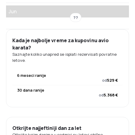
Jun
??
Kada je najbolje vreme za kupovinu avio
karata?
Saznajte koliko unapred se isplati rezervisati povratne
letove.
6 meseci ranije
od
529 €
30 dana ranije
od
5.368 €
Otkrijte najjeftiniji dan za let
Otkrijte kojim danima u sedmici su letovi obično