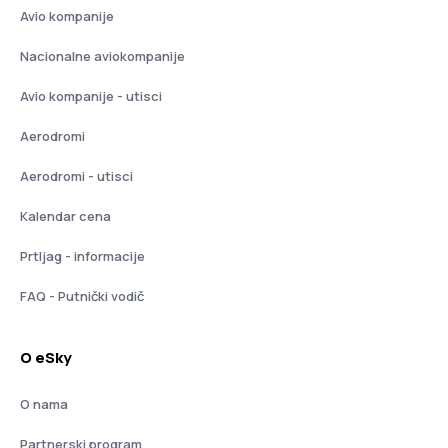
Avio kompanije
Nacionalne aviokompanije
Avio kompanije - utisci
Aerodromi
Aerodromi - utisci
Kalendar cena
Prtljag - informacije
FAQ - Putnički vodič
O eSky
O nama
Partnerski program