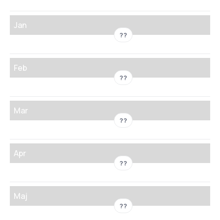
Jan
??
Feb
??
Mar
??
Apr
??
Maj
??