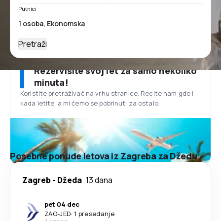
Putnici
Pretraži
Rezervišite svoj let za samo nekoliko
minuta!
Koristite pretraživač na vrhu stranice. Recite nam gde i
kada letite, a mi ćemo se pobrinuti za ostalo.
Posebne ponude letova iz Zagreba za Džedu
Zagreb
-
Džeda
13 dana
pet 04 dec
ZAG
-
JED
·
1 presedanje