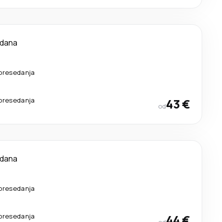
 dana
presedanja
presedanja
43 €
od
 dana
presedanja
presedanja
44 €