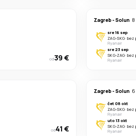
Zagreb
-
Solun
8
sre 16 sep
ZAG
-
SKG
·
bez 
Ryanair
sre 23 sep
39 €
SKG
-
ZAG
·
bez 
od
Ryanair
Zagreb
-
Solun
6
čet 08 okt
ZAG
-
SKG
·
bez 
Ryanair
uto 13 okt
41 €
SKG
-
ZAG
·
bez 
od
Ryanair