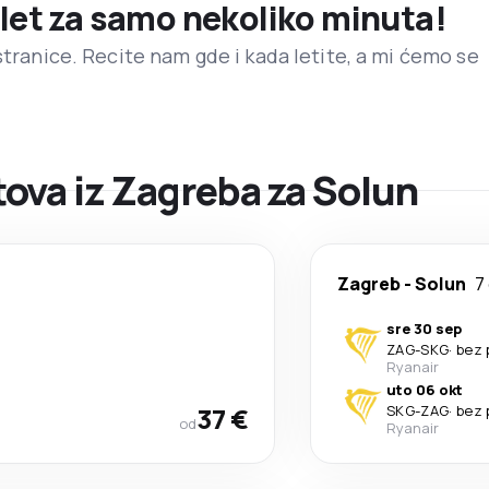
 let za samo nekoliko minuta!
stranice. Recite nam gde i kada letite, a mi ćemo se
ova iz Zagreba za Solun
Zagreb
-
Solun
7
sre 30 sep
ZAG
-
SKG
·
bez 
Ryanair
uto 06 okt
37 €
SKG
-
ZAG
·
bez 
od
Ryanair