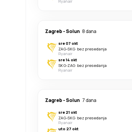
Ryanair
Zagreb
-
Solun
8 dana
sre 07 okt
ZAG
-
SKG
·
bez presedanja
Ryanair
sre 14 okt
SKG
-
ZAG
·
bez presedanja
Ryanair
Zagreb
-
Solun
7 dana
sre 21 okt
ZAG
-
SKG
·
bez presedanja
Ryanair
uto 27 okt