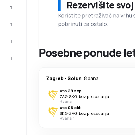
Rezervišite svoj
Prilike
Koristite pretraživač na vrhu 
pobrinuti za ostalo.
Dovršite
putovanje
Inspiracija
i saveti
Posebne ponude let
Korisnička
služba
Zagreb
-
Solun
8 dana
uto 29 sep
ZAG
-
SKG
·
bez presedanja
Ryanair
uto 06 okt
SKG
-
ZAG
·
bez presedanja
Ryanair