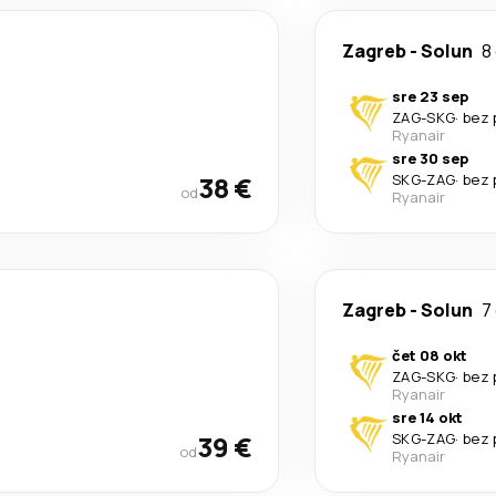
Zagreb
-
Solun
8
sre 23 sep
ZAG
-
SKG
·
bez 
Ryanair
sre 30 sep
38 €
SKG
-
ZAG
·
bez 
od
Ryanair
Zagreb
-
Solun
7
čet 08 okt
ZAG
-
SKG
·
bez 
Ryanair
sre 14 okt
39 €
SKG
-
ZAG
·
bez 
od
Ryanair