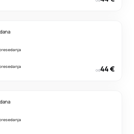
od
 dana
presedanja
presedanja
44 €
od
 dana
presedanja