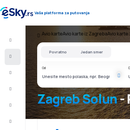
Vaša platforma za putovanja
Avio karte
Avio karte iz Zagreba
Avio karte
Let+Hotel
Povratno
Jedan smer
Avio
karte
Od
D
Letovanje
Last
minute
Zagreb Solun
- 
Vikend
putovanja
Smeštaj