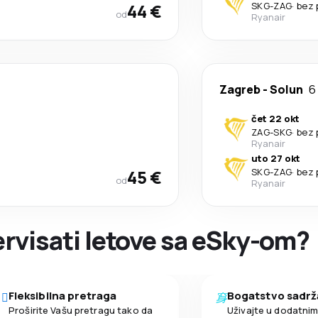
44 €
SKG
-
ZAG
·
bez 
od
Ryanair
Zagreb
-
Solun
6
čet 22 okt
ZAG
-
SKG
·
bez 
Ryanair
uto 27 okt
45 €
SKG
-
ZAG
·
bez 
od
Ryanair
zervisati letove sa eSky-om?
Fleksibilna pretraga
Bogatstvo sadrž
Proširite Vašu pretragu tako da
Uživajte u dodatni