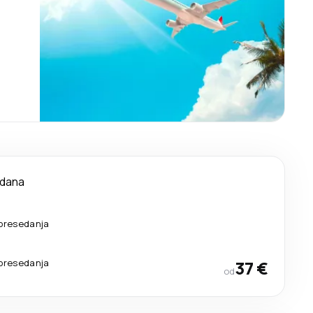
 dana
presedanja
presedanja
37 €
od