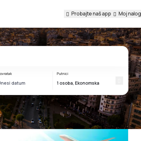
Probajte naš app
Moj nalog
ovratak
Putnici