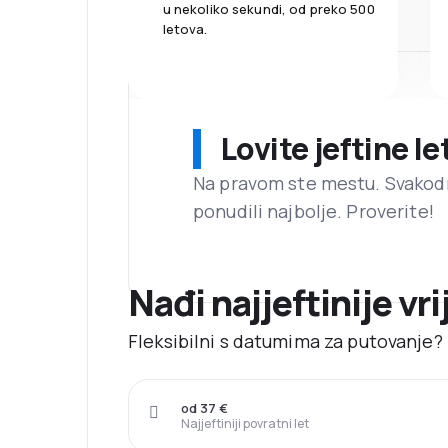
u nekoliko sekundi, od preko 500
letova.
Lovite jeftine l
Na pravom ste mestu. Svako
ponudili najbolje. Proverite!
Nađi najjeftinije vri
Fleksibilni s datumima za putovanje? N
od 37 €
Najjeftiniji povratni let