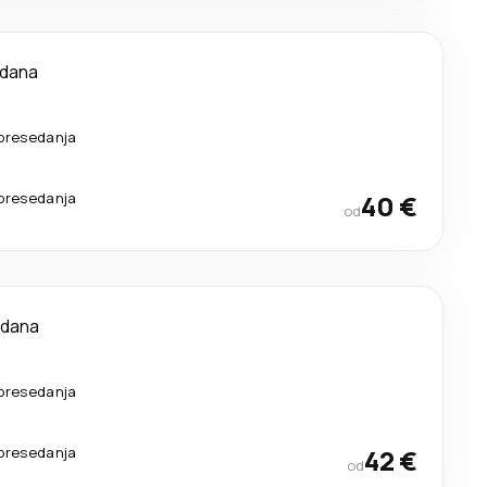
 dana
presedanja
presedanja
40 €
od
 dana
presedanja
presedanja
42 €
od