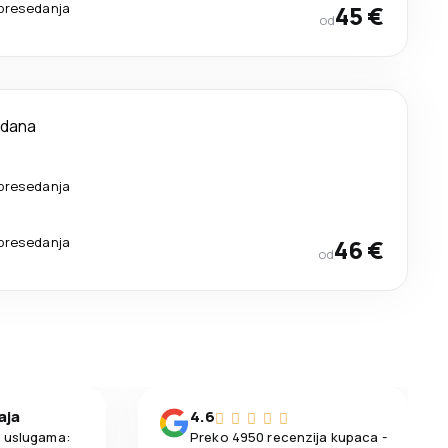
presedanja
45 €
od
 dana
presedanja
presedanja
46 €
od
aja
4.6
m uslugama:
Preko 4950 recenzija kupaca -