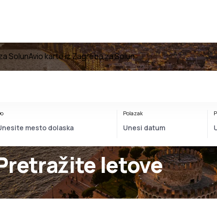
 za Solun
Avio karte iz Zagreba za Solun
o
Polazak
P
Pretražite letove