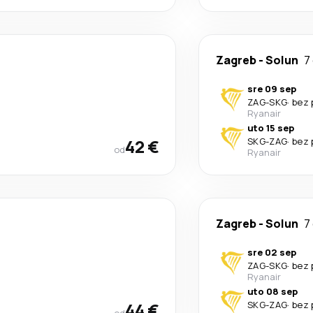
Zagreb
-
Solun
7
sre 09 sep
ZAG
-
SKG
·
bez 
Ryanair
uto 15 sep
42 €
SKG
-
ZAG
·
bez 
od
Ryanair
Zagreb
-
Solun
7
sre 02 sep
ZAG
-
SKG
·
bez 
Ryanair
uto 08 sep
44 €
SKG
-
ZAG
·
bez 