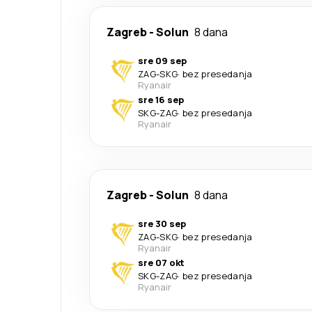
Zagreb
-
Solun
8 dana
sre 09 sep
ZAG
-
SKG
·
bez presedanja
Ryanair
sre 16 sep
SKG
-
ZAG
·
bez presedanja
Ryanair
Zagreb
-
Solun
8 dana
sre 30 sep
ZAG
-
SKG
·
bez presedanja
Ryanair
sre 07 okt
SKG
-
ZAG
·
bez presedanja
Ryanair