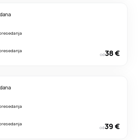
 dana
presedanja
presedanja
38 €
od
 dana
presedanja
presedanja
39 €
od