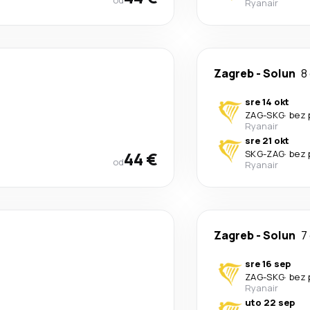
od
Ryanair
Zagreb
-
Solun
8
sre 14 okt
ZAG
-
SKG
·
bez 
Ryanair
sre 21 okt
44 €
SKG
-
ZAG
·
bez 
od
Ryanair
Zagreb
-
Solun
7
sre 16 sep
ZAG
-
SKG
·
bez 
Ryanair
uto 22 sep