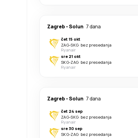
Zagreb
-
Solun
7 dana
čet 15 okt
ZAG
-
SKG
·
bez presedanja
Ryanair
sre 21 okt
SKG
-
ZAG
·
bez presedanja
Ryanair
Zagreb
-
Solun
7 dana
čet 24 sep
ZAG
-
SKG
·
bez presedanja
Ryanair
sre 30 sep
SKG
-
ZAG
·
bez presedanja