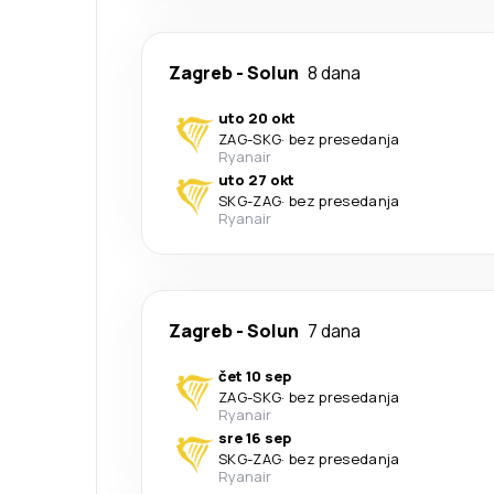
Zagreb
-
Solun
8 dana
uto 20 okt
ZAG
-
SKG
·
bez presedanja
Ryanair
uto 27 okt
SKG
-
ZAG
·
bez presedanja
Ryanair
Zagreb
-
Solun
7 dana
čet 10 sep
ZAG
-
SKG
·
bez presedanja
Ryanair
sre 16 sep
SKG
-
ZAG
·
bez presedanja
Ryanair