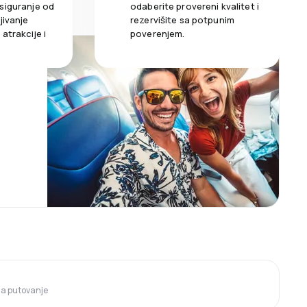
siguranje od
odaberite provereni kvalitet i
jivanje
rezervišite sa potpunim
atrakcije i
poverenjem.
 za putovanje