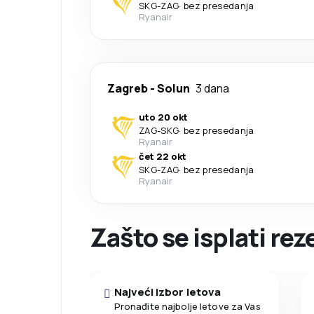
SKG
-
ZAG
·
bez presedanja
Ryanair
Zagreb
-
Solun
3 dana
uto 20 okt
ZAG
-
SKG
·
bez presedanja
Ryanair
čet 22 okt
SKG
-
ZAG
·
bez presedanja
Ryanair
Zašto se isplati re
Najveći izbor letova
Pronađite najbolje letove za Vas