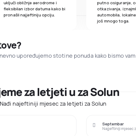
uključi obližnje aerodrome i
putno osiguranje, o
fleksibilan izbor datuma kako bi
otkazivanja, iznajml
pronašli najjeftiniju opciju.
automobila, lokalne 
još mnogo toga.
etove?
dnevno upoređujemo stotine ponuda kako bismo vam
jeme za letjeti u za Solun
ađi najeftiniji mjesec za letjeti za Solun
Septembar
Najjeftiniji mjesec