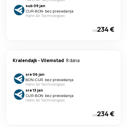
sub 09 jan
CUR
-
BON
·
bez presedanja
Hahn Air Technologies
234 €
od
Kralendajk
-
Vilemstad
8 dana
sre 06 jan
BON
-
CUR
·
bez presedanja
Hahn Air Technologies
sre 13 jan
CUR
-
BON
·
bez presedanja
Hahn Air Technologies
234 €
od