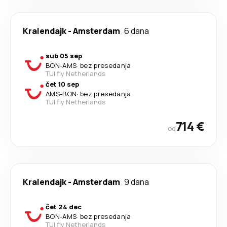
Kralendajk
-
Amsterdam
6 dana
sub 05 sep
BON
-
AMS
·
bez presedanja
TUI fly Netherlands
čet 10 sep
AMS
-
BON
·
bez presedanja
TUI fly Netherlands
714 €
od
Kralendajk
-
Amsterdam
9 dana
čet 24 dec
BON
-
AMS
·
bez presedanja
TUI fly Netherlands