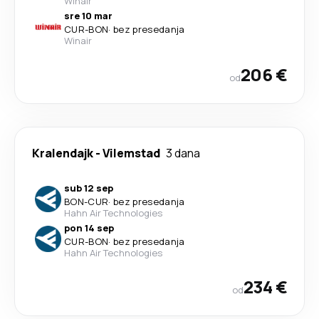
Winair
sre 10 mar
CUR
-
BON
·
bez presedanja
Winair
206 €
od
Kralendajk
-
Vilemstad
3 dana
sub 12 sep
BON
-
CUR
·
bez presedanja
Hahn Air Technologies
pon 14 sep
CUR
-
BON
·
bez presedanja
Hahn Air Technologies
234 €
od