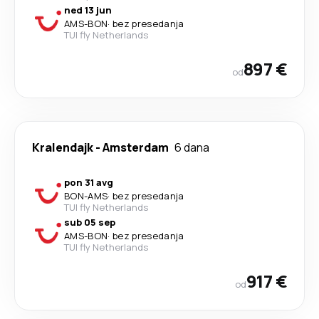
ned 13 jun
AMS
-
BON
·
bez presedanja
TUI fly Netherlands
897 €
od
Kralendajk
-
Amsterdam
6 dana
pon 31 avg
BON
-
AMS
·
bez presedanja
TUI fly Netherlands
sub 05 sep
AMS
-
BON
·
bez presedanja
TUI fly Netherlands
917 €
od