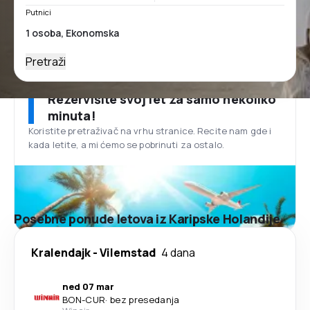
Putnici
Pretraži
Rezervišite svoj let za samo nekoliko
minuta!
Koristite pretraživač na vrhu stranice. Recite nam gde i
kada letite, a mi ćemo se pobrinuti za ostalo.
Posebne ponude letova iz Karipske Holandije
Kralendajk
-
Vilemstad
4 dana
ned 07 mar
BON
-
CUR
·
bez presedanja