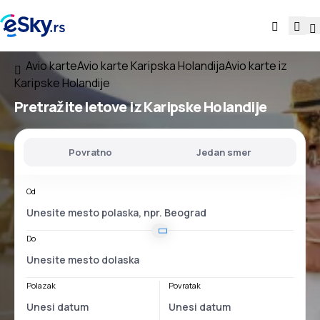
Avio karte
Avio karte Karipska Holandija
Avio karte iz
Karipske Holandije
Pretražite letove
iz Karipske Holandije
Povratno
Jedan smer
Od
Do
Polazak
Povratak