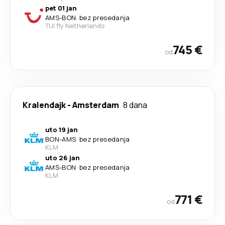
pet 01 jan
AMS
-
BON
·
bez presedanja
TUI fly Netherlands
745 €
od
Kralendajk
-
Amsterdam
8 dana
uto 19 jan
BON
-
AMS
·
bez presedanja
KLM
uto 26 jan
AMS
-
BON
·
bez presedanja
KLM
771 €
od