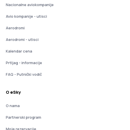
Nacionalne aviokompanije
Avio kompanije - utisci
Aerodromi
Aerodromi - utisci
Kalendar cena
Prtljag - informacije
FAQ - Putnički vodič
O eSky
O nama
Partnerski program
Moje rezervacije