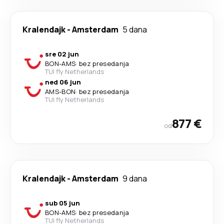
Kralendajk
-
Amsterdam
5 dana
sre 02 jun
BON
-
AMS
·
bez presedanja
TUI fly Netherlands
ned 06 jun
AMS
-
BON
·
bez presedanja
TUI fly Netherlands
877 €
od
Kralendajk
-
Amsterdam
9 dana
sub 05 jun
BON
-
AMS
·
bez presedanja
TUI fly Netherlands