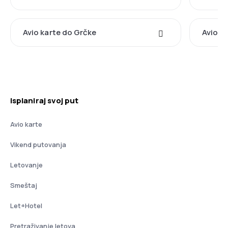
Avio karte do Grčke
Avio ka
Isplaniraj svoj put
Avio karte
Vikend putovanja
Letovanje
Smeštaj
Let+Hotel
Pretraživanje letova