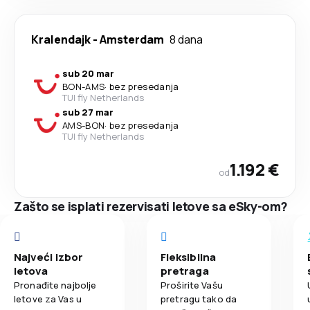
Kralendajk
-
Amsterdam
8 dana
sub 20 mar
BON
-
AMS
·
bez presedanja
TUI fly Netherlands
sub 27 mar
AMS
-
BON
·
bez presedanja
TUI fly Netherlands
1.192 €
od
Zašto se isplati rezervisati letove sa eSky-om?
Najveći izbor
Fleksibilna
letova
pretraga
Pronađite najbolje
Proširite Vašu
letove za Vas u
pretragu tako da