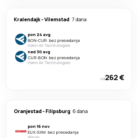
Kralendajk
-
Vilemstad
7 dana
pon 24 avg
BON
-
CUR
·
bez presedanja
Hahn Air Technologies
ned 30 avg
CUR
-
BON
·
bez presedanja
Hahn Air Technologies
262 €
od
Oranjestad
-
Filipsburg
6 dana
pon 16 nov
EUX
-
SXM
·
bez presedanja
Winair