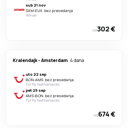
sub 21 nov
SXM
-
EUX
·
bez presedanja
Winair
302 €
od
Kralendajk
-
Amsterdam
4 dana
uto 22 sep
BON
-
AMS
·
bez presedanja
TUI fly Netherlands
pet 25 sep
AMS
-
BON
·
bez presedanja
TUI fly Netherlands
674 €
od