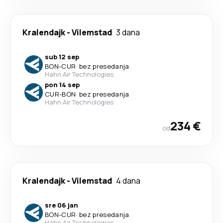
Kralendajk
-
Vilemstad
3 dana
sub 12 sep
BON
-
CUR
·
bez presedanja
Hahn Air Technologies
pon 14 sep
CUR
-
BON
·
bez presedanja
Hahn Air Technologies
234 €
od
Kralendajk
-
Vilemstad
4 dana
sre 06 jan
BON
-
CUR
·
bez presedanja
Hahn Air Technologies