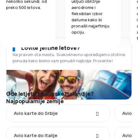
nekoliko sekundi, od
uključi obližnje
preko 500 letova.
aerodrome i
fleksibilan izbor
datuma kako bi
pronašli najjeftiniju
opciju.
Lovite jeftine letove?
Na pravom ste mestu. Svakodnevno upoređujemo stotine
ponuda kako bismo vam ponudili najbolje. Proverite!
Gde letjeti iz Karipske Holandije?
Najpopularnije zemlje
Avio karte do Srbije
Avio k
Avio karte do Italije
Avio k