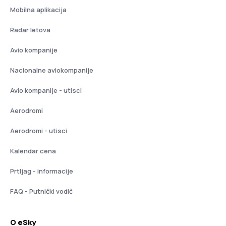
Mobilna aplikacija
Radar letova
Avio kompanije
Nacionalne aviokompanije
Avio kompanije - utisci
Aerodromi
Aerodromi - utisci
Kalendar cena
Prtljag - informacije
FAQ - Putnički vodič
O eSky