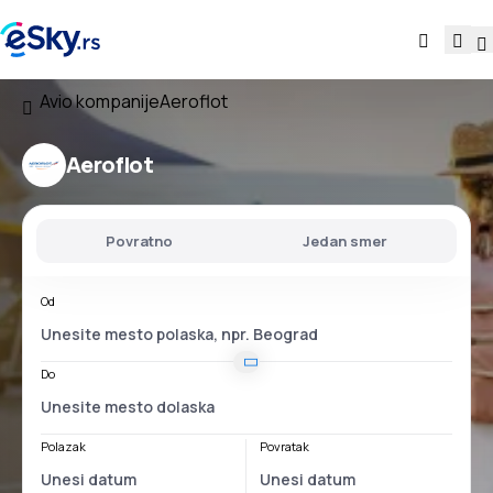
Avio kompanije
Aeroflot
Aeroflot
Povratno
Jedan smer
Od
Do
Polazak
Povratak