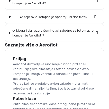
kompanijom Aeroflot?
✔️ Koje avio-kompanije operiraju slične rute?
✔️ Mogu li da rezervišem hotel zajedno sa letom avio-
kompanije Aeroflot ?
Saznajte više o Aeroflot
Prtljag
Aeroflot dozvoljava unošenje ručnog prtljaga u
kabinu. Njegove dimenzije i težina zavise od avio-
kompanije i mogu varirati u odnosu na putnu klasu i
destinaciju.
Prtljag koji se predaje u avion takođe mora imati
određene dimenzije i težinu, što isto zavisi od klase
rezervacije i destinacije.
Putne klase
Putnicima ekonomske klase omogućena je raznolika
ponuda audio i video programa, radio-programa,