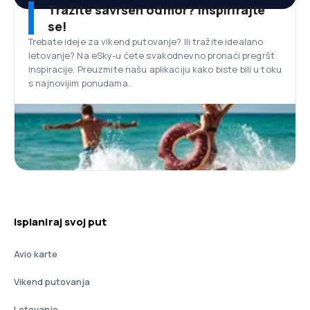
Tražite savršen odmor? Inspirirajte
se!
Trebate ideje za vikend putovanje? Ili tražite idealano
letovanje? Na eSky-u ćete svakodnevno pronaći pregršt
inspiracije. Preuzmite našu aplikaciju kako biste bili u toku
s najnovijim ponudama.
Isplaniraj svoj put
Avio karte
Vikend putovanja
Letovanje