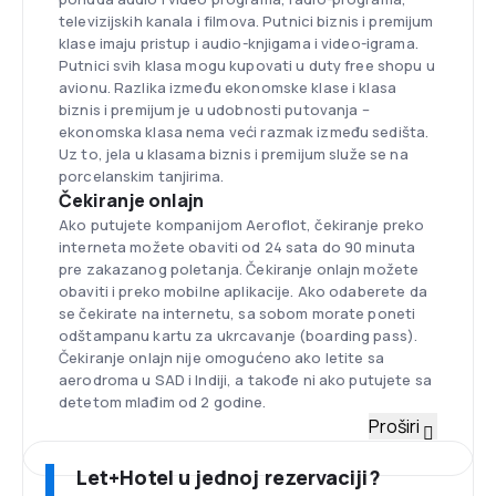
televizijskih kanala i filmova. Putnici biznis i premijum
klase imaju pristup i audio-knjigama i video-igrama.
Putnici svih klasa mogu kupovati u duty free shopu u
avionu. Razlika između ekonomske klase i klasa
biznis i premijum je u udobnosti putovanja –
ekonomska klasa nema veći razmak između sedišta.
Uz to, jela u klasama biznis i premijum služe se na
porcelanskim tanjirima.
Čekiranje onlajn
Ako putujete kompanijom Aeroflot, čekiranje preko
interneta možete obaviti od 24 sata do 90 minuta
pre zakazanog poletanja. Čekiranje onlajn možete
obaviti i preko mobilne aplikacije. Ako odaberete da
se čekirate na internetu, sa sobom morate poneti
odštampanu kartu za ukrcavanje (boarding pass).
Čekiranje onlajn nije omogućeno ako letite sa
aerodroma u SAD i Indiji, a takođe ni ako putujete sa
detetom mlađim od 2 godine.
Flota
Proširi
Flota ruskog avio-prevoznika sastoji se od 190
aviona tipova Airbus 320-200, A321-200, A330-200,
Let+Hotel u jednoj rezervaciji?
A330-300, Boeing 737-800, Boeing 777-300ER i