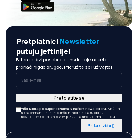
Pretplatnici
Newsletter
putuju jeftinije!
Bilten sadrži posebne ponude koje nećete
pronaći nigde drugde. Pridružite se i uživajte!
Vaš e-mail
Pretplatite se
Više izleta po super cenama u našem newsletteru.
Slažem
se sa primanjem marketinških informacija (u obliku
newslettera) od strane eSky.pl S.A., na unetu e-mail adresu.
Prikaži više