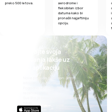
preko 500 letova.
aerodrome i
Obroci
fleksibilan izbor
2,0
Obroci
datuma kako bi
pronašli najjeftiniju
opciju.
Planirajte svoja
putovanja lakše uz
našu aplikaciju
Nove ponude svaki dan: letovi,
letovanja, putovanja
Pogodno upravljanje
rezervacijama
Sve što je bitno, uvijek na dohvat
ruke!