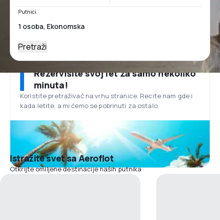
Putnici
Pretraži
Rezervišite svoj let za samo nekoliko
minuta!
Koristite pretraživač na vrhu stranice. Recite nam gde i
kada letite, a mi ćemo se pobrinuti za ostalo.
Istražite svet sa Aeroflot
Otkrijte omiljene destinacije naših putnika