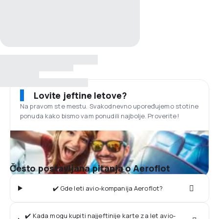
Lovite jeftine letove?
Na pravom ste mestu. Svakodnevno upoređujemo stotine
ponuda kako bismo vam ponudili najbolje. Proverite!
Često postavljana pitanja o Aeroflot
✔️ Gde leti avio-kompanija Aeroflot?
✔️ Kada mogu kupiti najjeftinije karte za let avio-