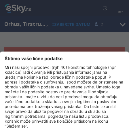
Meni
Orhus, Tirstrup, Central Jutland, Danska (AAR)
,
IZABERITE DATUM
2
Žao nam je, ne možemo da prikažemo
rezultate
Pokušajte još jednom kad izaberete druge kriterijume