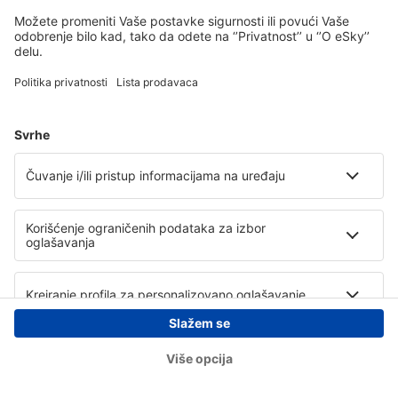
Copyright © eSky.rs. Sva prava zadržana.