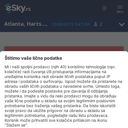
Meni
Atlanta, Hartsfield Jackson, Georgia, Sjedinjene Američke Države (ATL)
,
IZABERITE DATUM
2
Žao nam je, ne možemo da prikažemo
rezultate
Pokušajte još jednom kad izaberete druge kriterijume