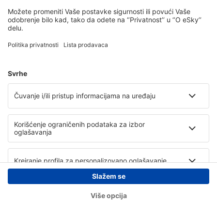
Copyright © eSky.rs. Sva prava zadržana.