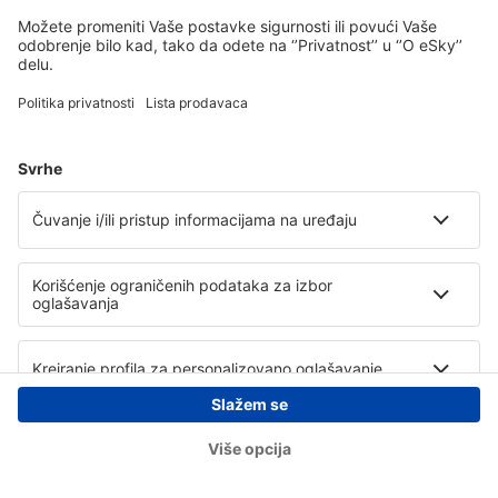
Copyright © eSky.rs. Sva prava zadržana.