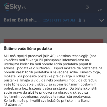
Meni
Bušer, Bushehr Airport, Iran (BUZ)
,
IZABERITE DATUM
2
Žao nam je, ne možemo da prikažemo
rezultate
Pokušajte još jednom kad izaberete druge kriterijume