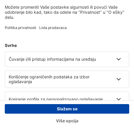
Copyright © eSky.rs. Sva prava zadržana.