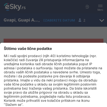
Meni
Gvapi, Guapi Airport, Cauca, Kolumbija (GPI)
,
IZABERITE DATUM
2
Žao nam je, ne možemo da prikažemo
rezultate
Pokušajte još jednom kad izaberete druge kriterijume