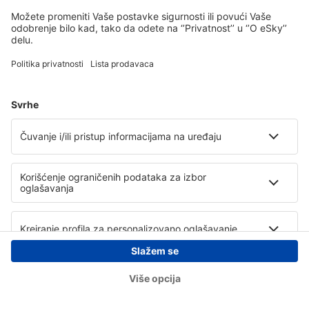
Copyright © eSky.rs. Sva prava zadržana.