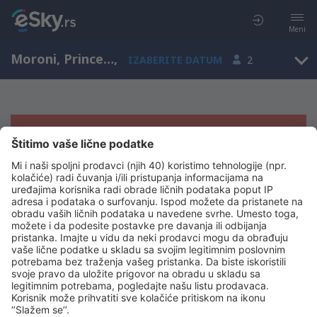
Meni
Moroni, Prince Said Ibrahim, Grande Comore, Komori (HAH)
,
IZABERITE DATUM
2
Žao nam je, ne možemo da prikažemo
rezultate
Pokušajte još jednom kad izaberete druge kriterijume