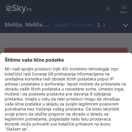
Meni
Melilja, Melilla Airport, Ceuta and Melilla, Španija (MLN)
,
IZABERITE DATUM
2
Žao nam je, ne možemo da prikažemo
rezultate
Pokušajte još jednom kad izaberete druge kriterijume