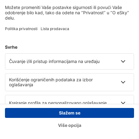
Copyright © eSky.rs. Sva prava zadržana.