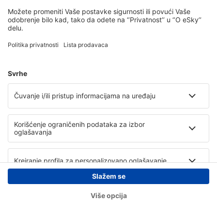
Copyright © eSky.rs. Sva prava zadržana.