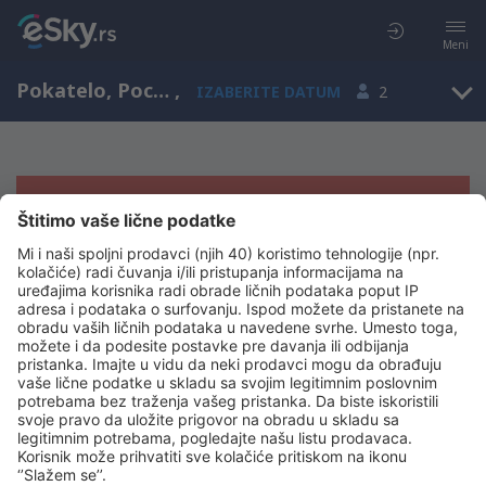
Meni
Pokatelo, Pocatello Regional Airport, Idaho, Sjedinjene Američke Države (PIH)
,
IZABERITE DATUM
2
Žao nam je, ne možemo da prikažemo
rezultate
Pokušajte još jednom kad izaberete druge kriterijume