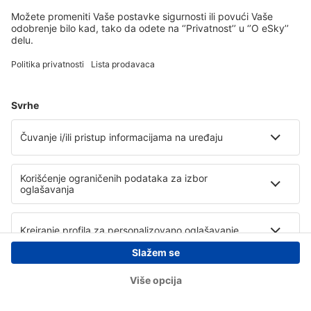
Copyright © eSky.rs. Sva prava zadržana.