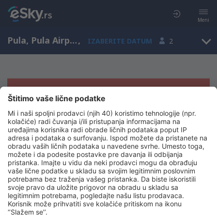
Meni
Pula, Pula Airport, Istra, Hrvatska (PUY)
,
IZABERITE DATUM
2
Žao nam je, ne možemo da prikažemo
rezultate
Pokušajte još jednom kad izaberete druge kriterijume