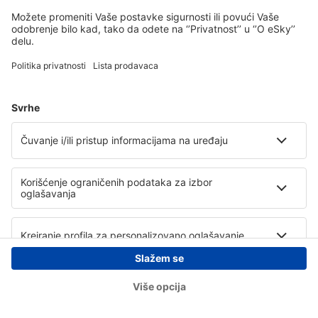
Copyright © eSky.rs. Sva prava zadržana.