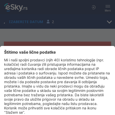
Meni
,
IZABERITE DATUM
2
Žao nam je, ne možemo da prikažemo
rezultate
Pokušajte još jednom kad izaberete druge kriterijume