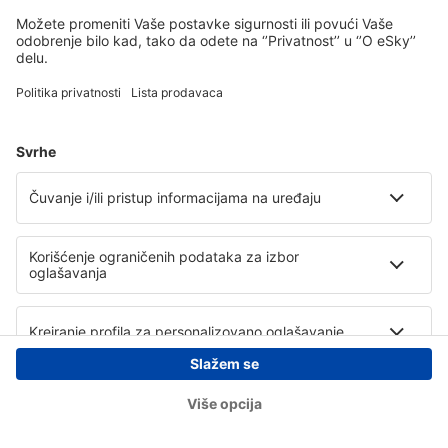
Copyright © eSky.rs. Sva prava zadržana.