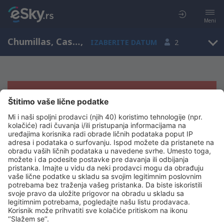
Meni
Chumillas, Castile-La Mancha, Španija
,
IZABERITE DATUM
2
Žao nam je, ne možemo da prikažemo
rezultate
Pokušajte još jednom kad izaberete druge kriterijume