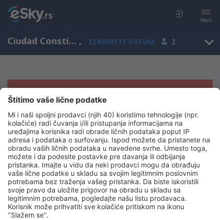
Meni
Ciudad Constitucion, Južna Donja Kalifornija, Meksiko
,
IZABERITE DATUM
2
Žao nam je, ne možemo da prikažemo
rezultate
Pokušajte još jednom kad izaberete druge kriterijume