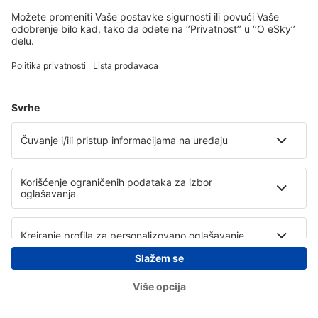
Copyright © eSky.rs. Sva prava zadržana.