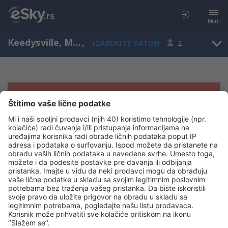
Meni
Keedysville, Maryland, Sjedinjene Američke Države
,
IZABERITE DATUM
2
Žao nam je, ne možemo da prikažemo
rezultate
Pokušajte još jednom kad izaberete druge kriterijume