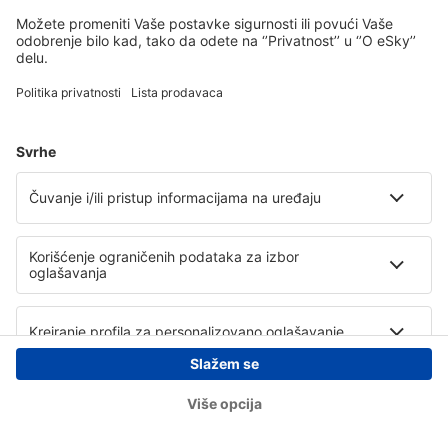
Copyright © eSky.rs. Sva prava zadržana.