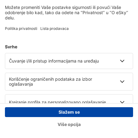
Copyright © eSky.rs. Sva prava zadržana.