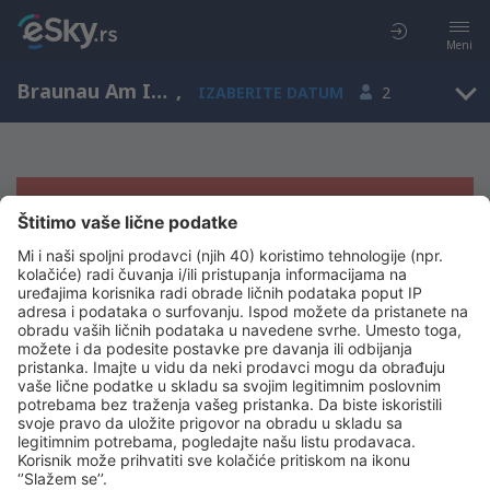
Meni
Braunau Am Inn, Upper Austria, Austrija
,
IZABERITE DATUM
2
Žao nam je, ne možemo da prikažemo
rezultate
Pokušajte još jednom kad izaberete druge kriterijume