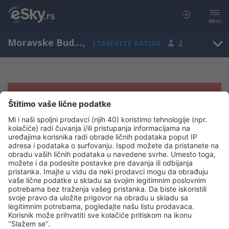
Meni
Moravske Budejovice, Vysocina, Češka
,
IZABERITE DATUM
2
Žao nam je, ne možemo da prikažemo
rezultate
Pokušajte još jednom kad izaberete druge kriterijume