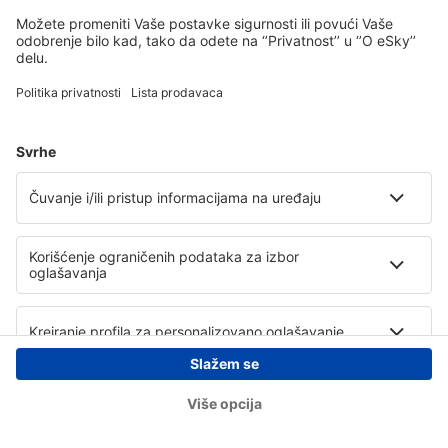
Copyright © eSky.rs. Sva prava zadržana.