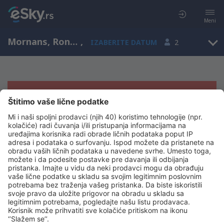
Meni
Mornans, Rona-Alpi, Francuska
,
IZABERITE DATUM
2
Žao nam je, ne možemo da prikažemo
rezultate
Pokušajte još jednom kad izaberete druge kriterijume