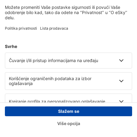
Copyright © eSky.rs. Sva prava zadržana.