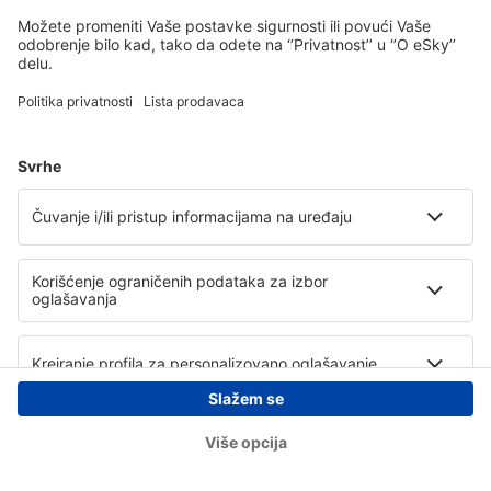
Copyright © eSky.rs. Sva prava zadržana.