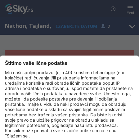
Meni
Nathon, Tajland
,
IZABERITE DATUM
2
Žao nam je, ne možemo da prikažemo
rezultate
Pokušajte još jednom kad izaberete druge kriterijume