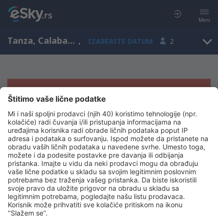
Meni
Tanza, Calabarzon, Filipini
,
IZABERITE DATUM
2
Žao nam je, ne možemo da prikažemo
rezultate
Pokušajte još jednom kad izaberete druge kriterijume