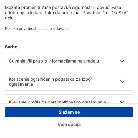
Copyright © eSky.rs. Sva prava zadržana.