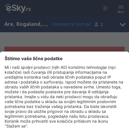
Meni
Are, Rogaland, Norveška
,
IZABERITE DATUM
2
Žao nam je, ne možemo da prikažemo
rezultate
Pokušajte još jednom kad izaberete druge kriterijume