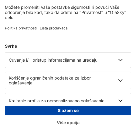
Copyright © eSky.rs. Sva prava zadržana.