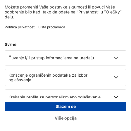
Copyright © eSky.rs. Sva prava zadržana.