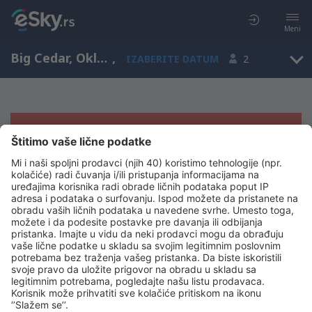
Meni
Big Cedar, Oklahoma, Sjedinjene Američke Države
,
IZABERITE DATUM
2
Žao nam je, ne možemo da prikažemo
rezultate
Pokušajte još jednom kad izaberete druge kriterijume