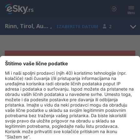
Meni
Rinn, Tirol, Austrija
,
IZABERITE DATUM
2
Žao nam je, ne možemo da prikažemo
rezultate
Pokušajte još jednom kad izaberete druge kriterijume