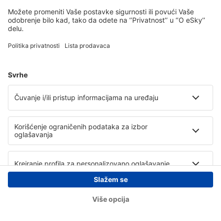
Copyright © eSky.rs. Sva prava zadržana.