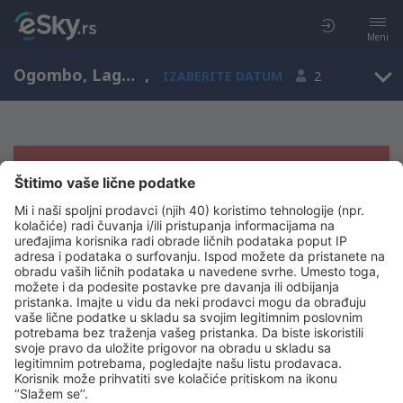
Meni
Ogombo, Lagos, Nigerija
,
IZABERITE DATUM
2
Žao nam je, ne možemo da prikažemo
rezultate
Pokušajte još jednom kad izaberete druge kriterijume