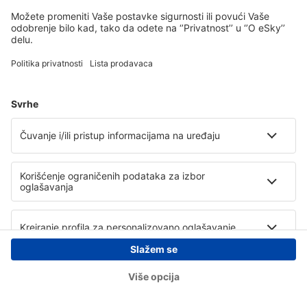
Copyright © eSky.rs. Sva prava zadržana.