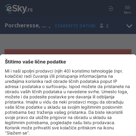
Meni
Porcheresse, Wallonia, Belgija
,
IZABERITE DATUM
2
Žao nam je, ne možemo da prikažemo
rezultate
Pokušajte još jednom kad izaberete druge kriterijume