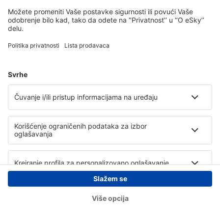
Copyright © eSky.rs. Sva prava zadržana.