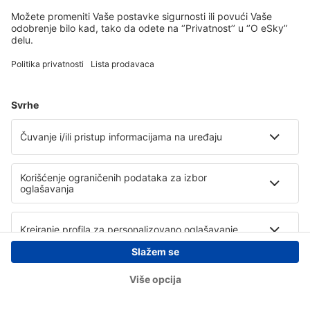
Copyright © eSky.rs. Sva prava zadržana.