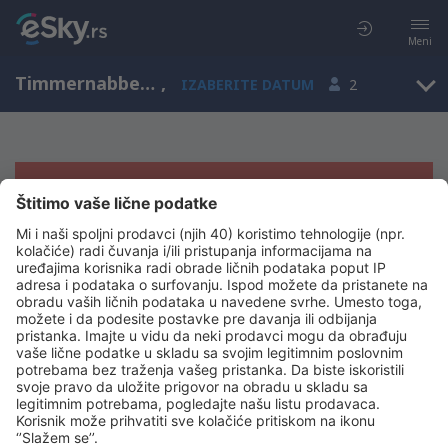
Meni
Timmernabben, Švedska
,
IZABERITE DATUM
2
Žao nam je, ne možemo da prikažemo
rezultate
Pokušajte još jednom kad izaberete druge kriterijume