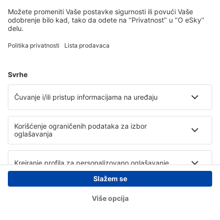
Copyright © eSky.rs. Sva prava zadržana.