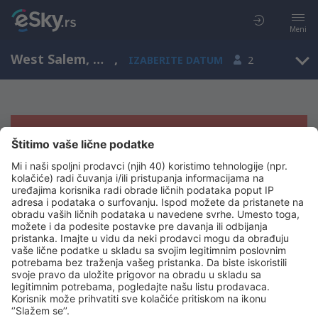
Meni
West Salem, Wisconsin, Sjedinjene Američke Države
,
IZABERITE DATUM
2
Žao nam je, ne možemo da prikažemo
rezultate
Pokušajte još jednom kad izaberete druge kriterijume