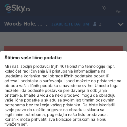
Meni
Woods Hole, Massachusetts, Sjedinjene Američke Države
,
IZABERITE DATUM
2
Žao nam je, ne možemo da prikažemo
rezultate
Pokušajte još jednom kad izaberete druge kriterijume