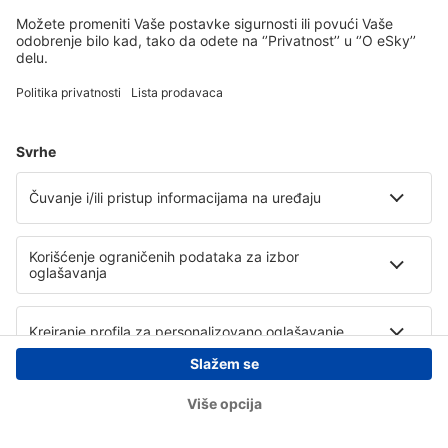
Copyright © eSky.rs. Sva prava zadržana.