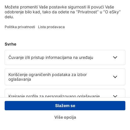
Copyright © eSky.rs. Sva prava zadržana.