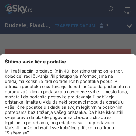
Meni
Dudzele, Flanders, Belgija
,
IZABERITE DATUM
2
Žao nam je, ne možemo da prikažemo
rezultate
Pokušajte još jednom kad izaberete druge kriterijume