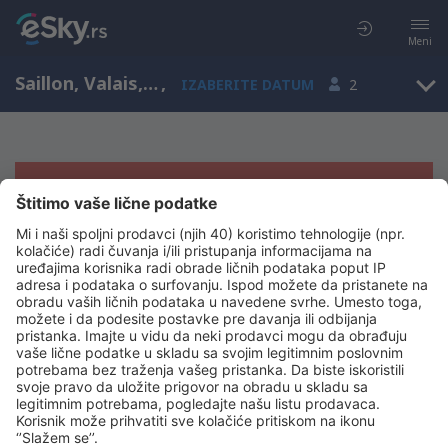
Meni
Saillon, Valais, Švajcarska
,
IZABERITE DATUM
2
Žao nam je, ne možemo da prikažemo
rezultate
Pokušajte još jednom kad izaberete druge kriterijume