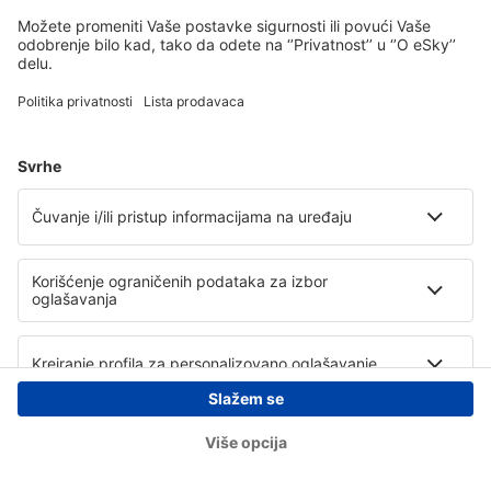
Copyright © eSky.rs. Sva prava zadržana.