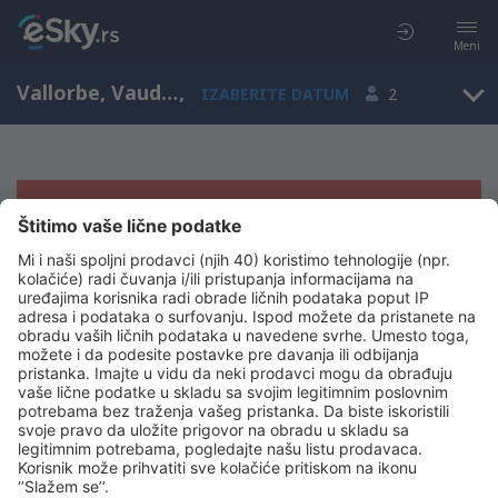
Meni
Vallorbe, Vaud, Švajcarska
,
IZABERITE DATUM
2
Žao nam je, ne možemo da prikažemo
rezultate
Pokušajte još jednom kad izaberete druge kriterijume