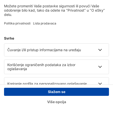
Copyright © eSky.rs. Sva prava zadržana.