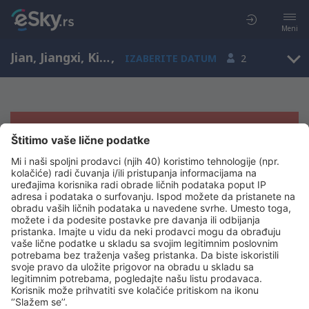
Meni
Jian, Jiangxi, Kina
,
IZABERITE DATUM
2
Žao nam je, ne možemo da prikažemo
rezultate
Pokušajte još jednom kad izaberete druge kriterijume