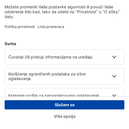
Copyright © eSky.rs. Sva prava zadržana.